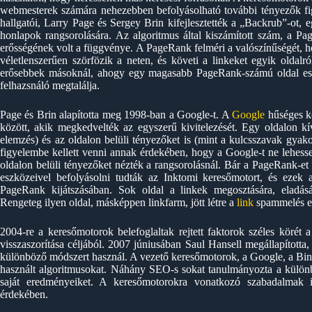
webmesterek számára nehezebben befolyásolható további tényezők fi
hallgatói, Larry Page és Sergey Brin kifejlesztették a „Backrub”-ot, 
honlapok rangsorolására. Az algoritmus által kiszámított szám, a P
erősségének volt a függvénye. A PageRank felméri a valószínűségét, hog
véletlenszerűen szörfözik a neten, és követi a linkeket egyik oldalr
erősebbek másoknál, ahogy egy magasabb PageRank-számú oldal eset
felhazsnáló megtalálja.
Page és Brin alapította meg 1998-ban a Google-t. A
Google
hűséges kö
között, akik megkedvelték az egyszerű kivitelezését. Egy oldalon k
elemzés) és az oldalon belüli tényezőket is (mint a kulcsszavak gyako
figyelembe kellett venni annak érdekében, hogy a Google-t ne lehess
oldalon belüli tényezőket nézték a rangsorolásnál. Bár a PageRank-et
eszközeivel befolyásolni tudták az Inktomi keresőmotort, és ezek
PageRank kijátszásában. Sok oldal a linkek megosztására, eladásá
Rengeteg ilyen oldal, másképpen linkfarm, jött létre a
link
spammelés eg
2004-re a keresőmotorok belefoglaltak rejtett faktorok széles körét 
visszaszorítása céljából. 2007 júniusában Saul Hansell megállapított
különböző módszert használ. A vezető keresőmotorok, a Google, a Bing 
használt algoritmusokat. Náhány SEO-s sokat tanulmányozta a különbö
saját eredményeiket. A keresőmotorokra vonatkozó szabadalmak 
érdekében.