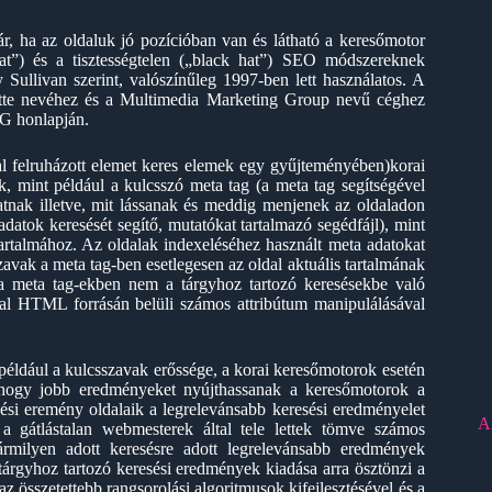
r, ha az oldaluk jó pozícióban van és látható a keresőmotor
hat”) és a tisztességtelen („black hat”) SEO módszereknek
 Sullivan szerint, valószínűleg 1997-ben lett használatos. A
dette nevéhez és a Multimedia Marketing Group nevű céghez
MG honlapján.
l felruházott elemet keres elemek egy gyűjteményében)korai
k, mint például a kulcsszó meta tag (a meta tag segítségével
tnak illetve, mit lássanak és meddig menjenek az oldaladon
adatok keresését segítő, mutatókat tartalmazó segédfájl), mint
talmához. Az oldalak indexeléséhez használt meta adatokat
avak a meta tag-ben esetlegesen az oldal aktuális tartalmának
 a meta tag-ekben nem a tárgyhoz tartozó keresésekbe való
ldal HTML forrásán belüli számos attribútum manipulálásával
 például a kulcsszavak erőssége, a korai keresőmotorok esetén
t, hogy jobb eredményeket nyújthassanak a keresőmotorok a
sési eremény oldalaik a legrelevánsabb keresési eredményelet
A
a gátlástalan webmesterek által tele lettek tömve számos
ármilyen adott keresésre adott legrelevánsabb eredmények
rgyhoz tartozó keresési eredmények kiadása arra ösztönzi a
z összetettebb rangsorolási algoritmusok kifejlesztésével és a