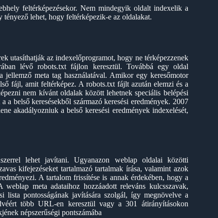
bhely feltérképezésekor. Nem mindegyik oldalt indexelik a
 tényező lehet, hogy feltérképezik-e az oldalakat.
ek utasíthatják az indexelőprogramot, hogy ne térképezzenek
ában lévő robots.txt fájlon keresztül. Továbbá egy oldal
ra jellemző meta tag használatával. Amikor egy keresőmotor
ő fájl, amit feltérképez. A robots.txt fájlt azután elemzi és a
rképezni nem kívánt oldalak között lehetnek speciális belépési
int a a belső keresésekből származó keresési eredmények. 2007
ene akadályozniuk a belső keresési eredmények indexelését,
errel lehet javítani. Ugyanazon weblap oldalai közötti
szavas kifejezéseket tartalmazó tartalmak írása, valamint azok
eredményezi. A tartalom frissítése is annak érdekében, hogy a
 A weblap meta adataihoz hozzáadott releváns kulcsszavak,
si lista pontosságának javítására szolgál, így megnövelve a
dvéért több URL-en keresztül vagy a 301 átirányításokon
linkjének népszerűségi pontszámába