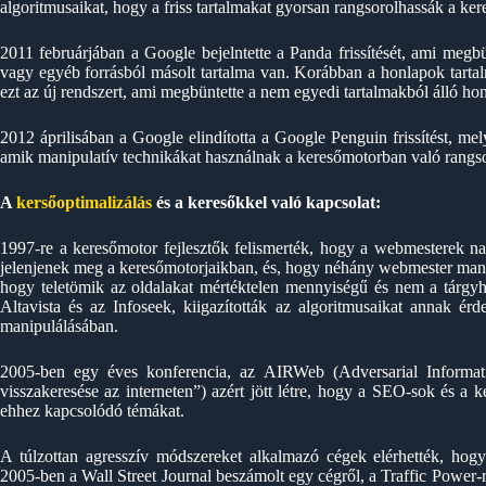
algoritmusaikat, hogy a friss tartalmakat gyorsan rangsorolhassák a ke
2011 februárjában a Google bejelntette a Panda frissítését, ami meg
vagy egyéb forrásból másolt tartalma van. Korábban a honlapok tarta
ezt az új rendszert, ami megbüntette a nem egyedi tartalmakból álló ho
2012 áprilisában a Google elindította a Google Penguin frissítést, me
amik manipulatív technikákat használnak a keresőmotorban való rangso
A
kersőoptimalizálás
és a keresőkkel való kapcsolat:
1997-re a keresőmotor fejlesztők felismerték, hogy a webmesterek na
jelenjenek meg a keresőmotorjaikban, és, hogy néhány webmester manip
hogy teletömik az oldalakat mértéktelen mennyiségű és nem a tárgyh
Altavista és az Infoseek, kiigazították az algoritmusaikat annak 
manipulálásában.
2005-ben egy éves konferencia, az AIRWeb (Adversarial Informat
visszakeresése az interneten”) azért jött létre, hogy a SEO-sok és a 
ehhez kapcsolódó témákat.
A túlzottan agresszív módszereket alkalmazó cégek elérhették, hogy 
2005-ben a Wall Street Journal beszámolt egy cégről, a Traffic Power-