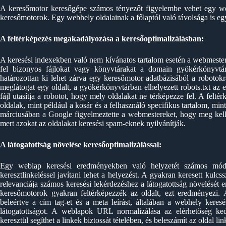
A keresőmotor keresőgépe számos tényezőt figyelembe vehet egy we
keresőmotorok. Egy webhely oldalainak a főlaptól való távolsága is egy
A feltérképezés megakadályozása a keresőoptimalizálásban:
A keresési indexekben való nem kívánatos tartalom esetén a webmester
fel bizonyos fájlokat vagy könyvtárakat a domain gyökérkönyvtár
határozottan ki lehet zárva egy keresőmotor adatbázisából a robotok
meglátogat egy oldalt, a gyökérkönyvtárban elhelyezett robots.txt az els
fájl utasítja a robotot, hogy mely oldalakat ne térképezze fel. A felté
oldalak, mint például a kosár és a felhasználó specifikus tartalom, m
márciusában a Google figyelmeztette a webmestereket, hogy meg kell
mert azokat az oldalakat keresési spam-eknek nyilvánítják.
A látogatottság növelése keresőoptimalizálással:
Egy weblap keresési eredményekben való helyzetét számos módsz
keresztlinkeléssel javítani lehet a helyezést. A gyakran keresett kulcs
relevanciája számos keresési lekérdezéshez a látogatottság növelését 
keresőmotorok gyakran feltérképezzék az oldalt, ezt eredményezi.
beleértve a cím tag-et és a meta leírást, általában a webhely keresé
látogatottságot. A weblapok URL normalizálása az elérhetőség ke
keresztül segíthet a linkek biztossát tételében, és beleszámít az oldal 