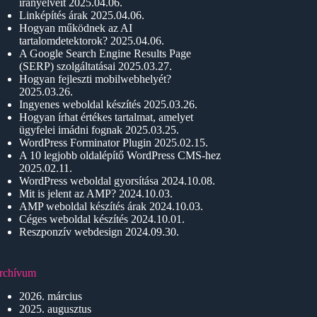
irányelveit
2025.04.06.
Linképítés árak
2025.04.06.
Hogyan működnek az AI
tartalomdetektorok?
2025.04.06.
A Google Search Engine Results Page
(SERP) szolgáltatásai
2025.03.27.
Hogyan fejleszti mobilwebhelyét?
2025.03.26.
Ingyenes weboldal készítés
2025.03.26.
Hogyan írhat értékes tartalmat, amelyet
ügyfelei imádni fognak
2025.03.25.
WordPress Forminator Plugin
2025.02.15.
A 10 legjobb oldalépítő WordPress CMS-hez
2025.02.11.
WordPress weboldal gyorsítása
2024.10.08.
Mit is jelent az AMP?
2024.10.03.
AMP weboldal készítés árak
2024.10.03.
Céges weboldal készítés
2024.10.01.
Reszponzív webdesign
2024.09.30.
rchívum
2026. március
2025. augusztus