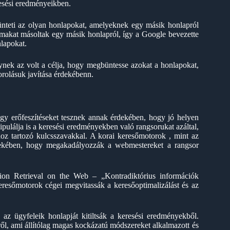
resési eredményeikben.
bünteti az olyan honlapokat, amelyeknek egy másik honlapról
lmakat másoltak egy másik honlapról, így a Google bevezette
nlapokat.
lynek az volt a célja, hogy megbüntesse azokat a honlapokat,
rolásuk javítása érdekébenn.
gy erőfeszítéseket tesznek annak érdekében, hogy jó helyen
ulálja is a keresési eredményekben való rangsorukat azáltal,
oz tartozó kulcsszavakkal. A korai keresőmotorok , mint az
érdekében, hogy megakadályozzák a webmestereket a rangsor
ion Retrieval on the Web – „Kontradiktórius információk
keresőmotorok cégei megvitassák a keresőoptimalizálást és az
az ügyfeleik honlapját kitiltsák a keresési eredményekből.
ről, ami állítólag magas kockázatú módszereket alkalmazott és