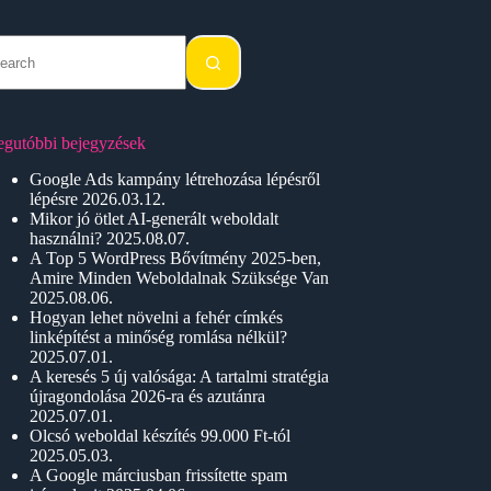
o
sults
egutóbbi bejegyzések
Google Ads kampány létrehozása lépésről
lépésre
2026.03.12.
Mikor jó ötlet AI-generált weboldalt
használni?
2025.08.07.
A Top 5 WordPress Bővítmény 2025-ben,
Amire Minden Weboldalnak Szüksége Van
2025.08.06.
Hogyan lehet növelni a fehér címkés
linképítést a minőség romlása nélkül?
2025.07.01.
A keresés 5 új valósága: A tartalmi stratégia
újragondolása 2026-ra és azutánra
2025.07.01.
Olcsó weboldal készítés 99.000 Ft-tól
2025.05.03.
A Google márciusban frissítette spam