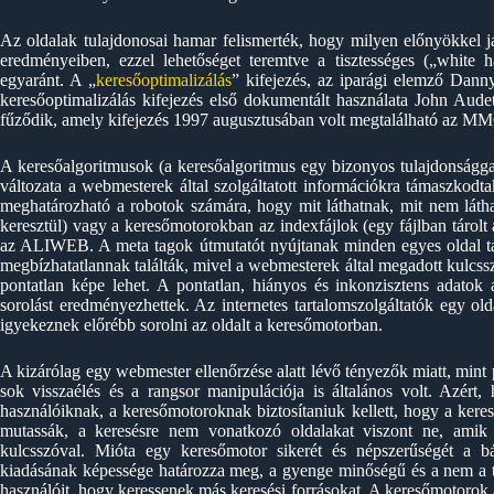
Az oldalak tulajdonosai hamar felismerték, hogy milyen előnyökkel já
eredményeiben, ezzel lehetőséget teremtve a tisztességes („white 
egyaránt. A „
keresőoptimalizálás
” kifejezés, az iparági elemző Danny
keresőoptimalizálás kifejezés első dokumentált használata John Au
fűződik, amely kifejezés 1997 augusztusában volt megtalálható az M
A keresőalgoritmusok (a keresőalgoritmus egy bizonyos tulajdonságga
változata a webmesterek által szolgáltatott információkra támaszkodta
meghatározható a robotok számára, hogy mit láthatnak, mit nem látha
keresztül) vagy a keresőmotorokban az indexfájlok (egy fájlban tárolt 
az ALIWEB. A meta tagok útmutatót nyújtanak minden egyes oldal tar
megbízhatatlannak találták, mivel a webmesterek által megadott kulcssz
pontatlan képe lehet. A pontatlan, hiányos és inkonzisztens adatok
sorolást eredményezhettek. Az internetes tartalomszolgáltatók egy o
igyekeznek előrébb sorolni az oldalt a keresőmotorban.
A kizárólag egy webmester ellenőrzése alatt lévő tényezők miatt, mint
sok visszaélés és a rangsor manipulációja is általános volt. Azér
használóiknak, a keresőmotoroknak biztosítaniuk kellett, hogy a kere
mutassák, a keresésre nem vonatkozó oldalakat viszont ne, amik 
kulcsszóval. Mióta egy keresőmotor sikerét és népszerűségét a b
kiadásának képessége határozza meg, a gyenge minőségű és a nem a tá
használóit, hogy keressenek más keresési forrásokat. A keresőmotorok a