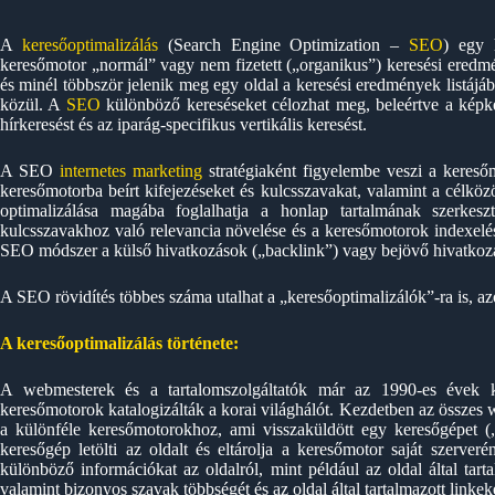
A
keresőoptimalizálás
(Search Engine Optimization –
SEO
) egy 
keresőmotor „normál” vagy nem fizetett („organikus”) keresési eredm
és minél többször jelenik meg egy oldal a keresési eredmények listájáb
közül. A
SEO
különböző kereséseket célozhat meg, beleértve a képker
hírkeresést és az iparág-specifikus vertikális keresést.
A SEO
internetes marketing
stratégiaként figyelembe veszi a keresőm
keresőmotorba beírt kifejezéseket és kulcsszavakat, valamint a célköz
optimalizálása magába foglalhatja a honlap tartalmának szerkes
kulcsszavakhoz való relevancia növelése és a keresőmotorok indexelé
SEO módszer a külső hivatkozások („backlink”) vagy bejövő hivatkoz
A SEO rövidítés többes száma utalhat a „keresőoptimalizálók”-ra is, a
A keresőoptimalizálás története:
A webmesterek és a tartalomszolgáltatók már az 1990-es évek kö
keresőmotorok katalogizálták a korai világhálót. Kezdetben az összes 
a különféle keresőmotorokhoz, ami visszaküldött egy keresőgépet („
keresőgép letölti az oldalt és eltárolja a keresőmotor saját szerve
különböző információkat az oldalról, mint például az oldal által tar
valamint bizonyos szavak többségét és az oldal által tartalmazott linkek