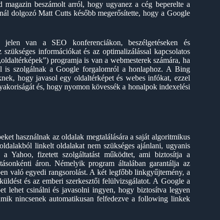
ed magazin beszámolt arról, hogy ugyanez a cég beperelte a
e-nál dolgozó Matt Cutts később megerősítette, hogy a Google
 jelen van a SEO konferenciákon, beszélgetéseken és
szükséges információkat és az optimalizálással kapcsolatos
(„oldaltérképek”) programja is van a webmesterek számára, ha
l is szolgálnak a Google forgalomról a honlaphoz. A Bing
k, hogy javasol egy oldaltérképet és webes infókat, ezzel
yakoriságát és, hogy nyomon kövessék a honalpok indexelési
ket használnak az oldalak megtalálására a saját algoritmikus
ldalakból linkelt oldalakat nem szükséges ajánlani, ugyanis
 Yahoo, fizetett szolgáltatást működtet, ami biztosítja a
tásonkénti áron. Némelyik program általában garantálja az
en való egyedi rangsorolást. A két legfőbb linkgyűjtemény, a
üldést és az emberi szerkesztői felülvizsgálatot. A Google a
 lehet csinálni és javasolni ingyen, hogy biztosítva legyen
amik nincsenek automatikusan felfedezve a following linkek