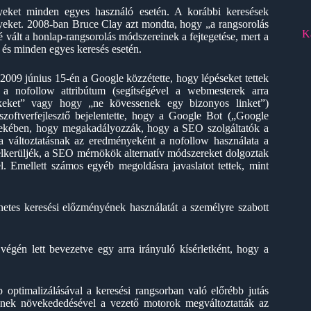
yeket minden egyes használó esetén. A korábbi keresések
nyeket. 2008-ban Bruce Clay azt mondta, hogy „a rangsorolás
K
é vált a honlap-rangsorolás módszereinek a fejtegetése, mert a
és minden egyes keresés esetén.
2009 június 15-én a Google közzétette, hogy lépéseket tettek
n a nofollow attribútum (segítségével a webmesterek arra
nkeket” vagy hogy „ne kövessenek egy bizonyos linket”)
szoftverfejlesztő bejelentette, hogy a Google Bot („Google
dekében, hogy megakadályozzák, hogy a SEO szolgáltatók a
a változtatásnak az eredményeként a nofollow használata a
elkerüljék, a SEO mérnökök alternatív módszereket dolgoztak
el. Emellett számos egyéb megoldásra javaslatot tettek, mint
netes keresési előzményének használatát a személyre szabott
égén lett bevezetve egy arra irányuló kísérletként, hogy a
 optimalizálásával a keresési rangsorban való előrébb jutás
ének növekededésével a vezető motorok megváltoztatták az