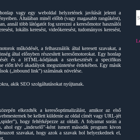
N
honlap vagy egy weboldal helyzetének javítását jelenti a
re
ényeiben. Általában minél előbb (vagy magasabb rangúként),
an, annál több látógatót fog szerezni a keresőmotor használói
esést, lokális keresést, videókeresést, tudományos keresést,
L
otorok működését, a felhasználók által keresett szavakat, a
önség által előnyben részesített keresőmotorokat. Egy honlap
ztését és a HTML-kódjának a szerkesztését a specifikus
se előtt lévő akadályok megszüntetése érdekében. Egy másik
ások („inbound link”) számának növelése.
zokra, akik SEO szolgáltatásokat nyújtanak.
zepén elkezdték a keresőoptimalizálást, amikor az első
webmesternek be kellett küldenie az oldal címét vagy URL-jét
spider”), hogy feltérképezze az oldalt. A folyamat során a
rén, ahol egy „indexelő”-ként ismert második program kivon
talmazott szavakat, hogy azok a szavak hol helyezkednek el,
et.