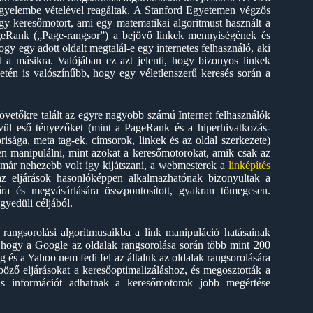
gyelembe vételével reagáltak. A Stanford Egyetemen végzős
egy keresőmotort, ami egy matematikai algoritmust használt a
ageRank („Page-rangsor”) a bejövő linkek mennyiségének és
y egy adott oldalt megtalál-e egy internetes felhasználó, aki
ól a másikra. Valójában ez azt jelenti, hogy bizonyos linkek
én is valószínűbb, hogy egy véletlenszerű keresés során a
vetőkre talált az egyre nagyobb számú Internet felhasználók
ívül eső tényezőket (mint a PageRank és a hiperhivatkozás-
risága, meta tag-ek, címsorok, linkek és az oldal szerkezete)
en manipulálni, mint azokat a keresőmotorokat, amik csak az
 már nehezebb volt így kijátszani, a webmesterek a
linképítés
 az eljárások hasonlóképpen alkalmazhatónak bizonyultak a
ra és megvásárlására összpontosított, gyakran tömegesen.
yedüli céljából.
a rangsorolási algoritmusaikba a link manipuláció hatásainak
a, hogy a Google az oldalak rangsorolása során több mint 200
és a Yahoo nem fedi fel az általuk az oldalak rangsorolására
ző eljárásokat a keresőoptimalizáláshoz, és megosztották a
is információt adhatnak a keresőmotorok jobb megértése