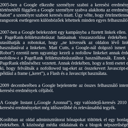
2005-ben a Google elkezdte személyre szabni a keresési eredmén
történetétől függően a Google személyre szabva alakította az eredmé
halott” a személyre szabott keresés miatt. Úgy vélte, hogy értelmetlenn
rangsorok esetlegesen különbözőek lehetnek minden egyes felhasználó 
2007-ben a Google belekezdett egy kampányba a fizetett linkek ellen. 
a PageRank-felületszobrászat hatásainak visszaszorítása érdekébe
utasíthatják a robotokat, hogy „ne kövessék az oldalon lévő li
használatával a linkeken. Matt Cutts, a Google-nál dolgozó ismert 
Robot”) ezentúl nem ugyanúgy kezeli a nofollow linkeket annak ér
nofollow-t a PageRank felületszobrászatához használhassák. Ennek 
PageRank eltűnéséhez vezetett. Annak érdekében, hogy a fenti esetet 
ki, hogy felváltsák a nofollowed tag-eket az összekevert Javascript-
például a frame („keret”), a Flash és a Javascript használata.
2009 decemberében a Google bejelentette az összes felhasználó inter
keresési eredmények céljából.
A Google Instant („Google Azonnal”), egy valósidejű-keresés 2010 v
keresési eredményeket még időszerűbbé és relevánsabbá tegyék.
Korábban az oldal adminisztrátorai hónapokat töltöttek el egy honlap
érdekében. A közösségi média oldalainak és a blogok népszerűség