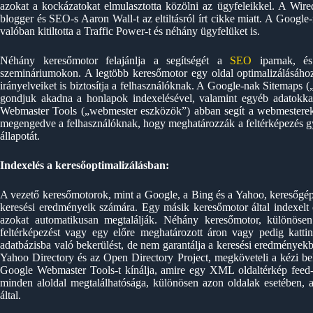
azokat a kockázatokat elmulasztotta közölni az ügyfeleikkel. A Wir
blogger és SEO-s Aaron Wall-t az eltiltásról írt cikke miatt. A Googl
valóban kitiltotta a Traffic Power-t és néhány ügyfelüket is.
Néhány keresőmotor felajánlja a segítségét a
SEO
iparnak, és
szemináriumokon. A legtöbb keresőmotor egy oldal optimalizálásához 
irányelveiket is biztosítja a felhasználóknak. A Google-nak Sitemaps 
gondjuk akadna a honlapok indexelésével, valamint egyéb adatokka
Webmaster Tools („webmester eszközök”) abban segít a webmesterekne
megengedve a felhasználóknak, hogy meghatározzák a feltérképezés g
állapotát.
Indexelés a keresőoptimalizálásban:
A vezető keresőmotorok, mint a Google, a Bing és a Yahoo, keresőgépe
keresési eredményeik számára. Egy másik keresőmotor által indexelt o
azokat automatikusan megtalálják. Néhány keresőmotor, különösen a
feltérképezést vagy egy előre meghatározott áron vagy pedig kattin
adatbázisba való bekerülést, de nem garantálja a keresési eredményekb
Yahoo Directory és az Open Directory Project, megköveteli a kézi bek
Google Webmaster Tools-t kínálja, amire egy XML oldaltérkép feed-et
minden aloldal megtalálhatósága, különösen azon oldalak esetében, 
által.