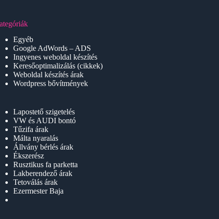
ategóriák
Egyéb
Google AdWords – ADS
Ingyenes weboldal készítés
Keresőoptimalizálás (cikkek)
Weboldal készítés árak
Wordpress bővítmények
Lapostető szigetelés
VW és AUDI bontó
Tűzifa árak
Málta nyaralás
Állvány bérlés árak
Ékszerész
Rusztikus fa parketta
Lakberendező árak
Tetoválás árak
Ezermester Baja