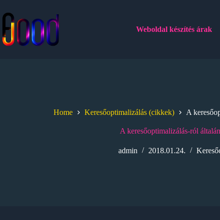
Skip
to
content
Weboldal készítés árak
Home
Keresőoptimalizálás (cikkek)
A keresőop
A keresőoptimalizálás-ról által
admin
2018.01.24.
Keresőo