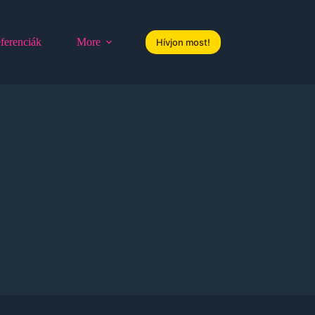
ferenciák
More
Hívjon most!