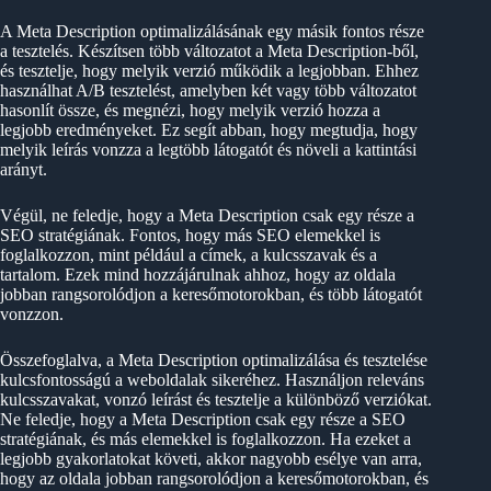
A Meta Description optimalizálásának egy másik fontos része
a tesztelés. Készítsen több változatot a Meta Description-ből,
és tesztelje, hogy melyik verzió működik a legjobban. Ehhez
használhat A/B tesztelést, amelyben két vagy több változatot
hasonlít össze, és megnézi, hogy melyik verzió hozza a
legjobb eredményeket. Ez segít abban, hogy megtudja, hogy
melyik leírás vonzza a legtöbb látogatót és növeli a kattintási
arányt.
Végül, ne feledje, hogy a Meta Description csak egy része a
SEO stratégiának. Fontos, hogy más SEO elemekkel is
foglalkozzon, mint például a címek, a kulcsszavak és a
tartalom. Ezek mind hozzájárulnak ahhoz, hogy az oldala
jobban rangsorolódjon a keresőmotorokban, és több látogatót
vonzzon.
Összefoglalva, a Meta Description optimalizálása és tesztelése
kulcsfontosságú a weboldalak sikeréhez. Használjon releváns
kulcsszavakat, vonzó leírást és tesztelje a különböző verziókat.
Ne feledje, hogy a Meta Description csak egy része a SEO
stratégiának, és más elemekkel is foglalkozzon. Ha ezeket a
legjobb gyakorlatokat követi, akkor nagyobb esélye van arra,
hogy az oldala jobban rangsorolódjon a keresőmotorokban, és