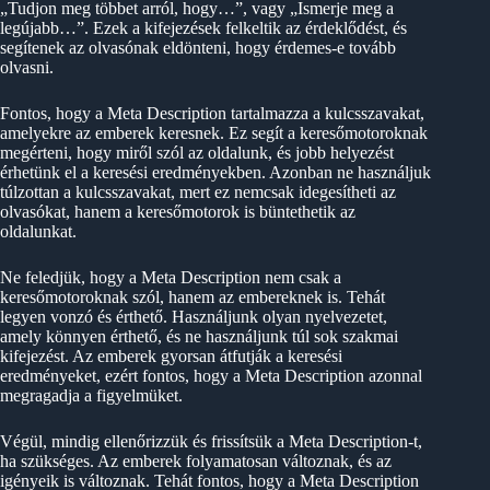
„Tudjon meg többet arról, hogy…”, vagy „Ismerje meg a
legújabb…”. Ezek a kifejezések felkeltik az érdeklődést, és
segítenek az olvasónak eldönteni, hogy érdemes-e tovább
olvasni.
Fontos, hogy a Meta Description tartalmazza a kulcsszavakat,
amelyekre az emberek keresnek. Ez segít a keresőmotoroknak
megérteni, hogy miről szól az oldalunk, és jobb helyezést
érhetünk el a keresési eredményekben. Azonban ne használjuk
túlzottan a kulcsszavakat, mert ez nemcsak idegesítheti az
olvasókat, hanem a keresőmotorok is büntethetik az
oldalunkat.
Ne feledjük, hogy a Meta Description nem csak a
keresőmotoroknak szól, hanem az embereknek is. Tehát
legyen vonzó és érthető. Használjunk olyan nyelvezetet,
amely könnyen érthető, és ne használjunk túl sok szakmai
kifejezést. Az emberek gyorsan átfutják a keresési
eredményeket, ezért fontos, hogy a Meta Description azonnal
megragadja a figyelmüket.
Végül, mindig ellenőrizzük és frissítsük a Meta Description-t,
ha szükséges. Az emberek folyamatosan változnak, és az
igényeik is változnak. Tehát fontos, hogy a Meta Description