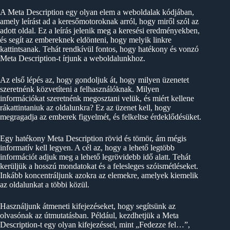
A Meta Description egy olyan elem a weboldalak kódjában,
amely leírást ad a keresőmotoroknak arról, hogy miről szól az
adott oldal. Ez a leírás jelenik meg a keresési eredményekben,
és segít az embereknek eldönteni, hogy melyik linkre
kattintsanak. Tehát rendkívül fontos, hogy hatékony és vonzó
Meta Description-t írjunk a weboldalunkhoz.
Az első lépés az, hogy gondoljuk át, hogy milyen üzenetet
szeretnénk közvetíteni a felhasználóknak. Milyen
információkat szeretnénk megosztani velük, és miért kellene
rákattintaniuk az oldalunkra? Ez az üzenet kell, hogy
megragadja az emberek figyelmét, és felkeltse érdeklődésüket.
Egy hatékony Meta Description rövid és tömör, ám mégis
informatív kell legyen. A cél az, hogy a lehető legtöbb
információt adjuk meg a lehető legrövidebb idő alatt. Tehát
kerüljük a hosszú mondatokat és a felesleges szóismétléseket.
Inkább koncentráljunk azokra az elemekre, amelyek kiemelik
az oldalunkat a többi közül.
Használjunk átmeneti kifejezéseket, hogy segítsünk az
olvasónak az útmutatásban. Például, kezdhetjük a Meta
Description-t egy olyan kifejezéssel, mint „Fedezze fel…”,