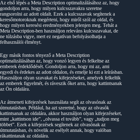
Az első lépés a Meta Description optimalizálásához az, hogy
gondoljon arra, hogy milyen kulcsszavakra szeretne
rangsorolni az adott oldalt. Ezek a kulcsszavak segítenek a
keresőmotoroknak megérteni, hogy miről szól az oldal, és
hogy milyen keresési eredményekben jelenjen meg. Tehát a
Meta Description-ben használjon releváns kulcsszavakat, de
ne túlzásba vigye, mert ez negatívan befolyásolhatja a
felhasználói élményt.
Egy másik fontos tényező a Meta Description
optimalizálásában az, hogy vonzó legyen és felkeltse az
emberek érdeklődését. Gondoljon arra, hogy mi az, ami
egyedi és érdekes az adott oldalon, és emelje ki ezt a leírásban.
Használjon olyan szavakat és kifejezéseket, amelyek felkeltik
az emberek figyelmét, és ráveszik őket arra, hogy kattintsanak
az Ön oldalára.
Az átmeneti kifejezések használata segít az olvasónak az
útmutatásban. Például, ha azt szeretné, hogy az olvasók
kattintsanak az oldalára, akkor használjon olyan kifejezéseket,
mint „kattintson ide”, „olvassa el tovább”, vagy „tudjon meg
többet”. Ezek a kifejezések segítenek az olvasónak az
útmutatásban, és növelik az esélyét annak, hogy valóban
rákattintanak az oldalára.