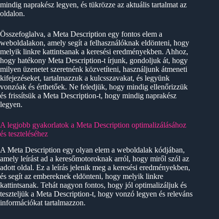
mindig naprakész legyen, és tükrözze az aktuális tartalmat az
oldalon.
Összefoglalva, a Meta Description egy fontos elem a
weboldalakon, amely segít a felhasználóknak eldönteni, hogy
melyik linkre kattintsanak a keresési eredményekben. Ahhoz,
hogy hatékony Meta Description-t írjunk, gondoljuk át, hogy
milyen üzenetet szeretnénk közvetíteni, használjunk átmeneti
kifejezéseket, tartalmazzuk a kulcsszavakat, és legyünk
vonzóak és érthetőek. Ne feledjük, hogy mindig ellenőrizzük
és frissítsük a Meta Description-t, hogy mindig naprakész
legyen.
A legjobb gyakorlatok a Meta Description optimalizálásához
és teszteléséhez
A Meta Description egy olyan elem a weboldalak kódjában,
amely leírást ad a keresőmotoroknak arról, hogy miről szól az
adott oldal. Ez a leírás jelenik meg a keresési eredményekben,
és segít az embereknek eldönteni, hogy melyik linkre
kattintsanak. Tehát nagyon fontos, hogy jól optimalizáljuk és
teszteljük a Meta Description-t, hogy vonzó legyen és releváns
információkat tartalmazzon.