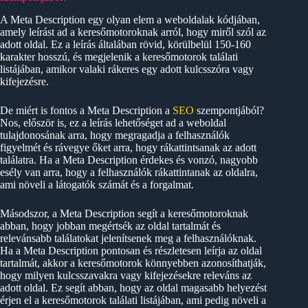
A Meta Description egy olyan elem a weboldalak kódjában,
amely leírást ad a keresőmotoroknak arról, hogy miről szól az
adott oldal. Ez a leírás általában rövid, körülbelül 150-160
karakter hosszú, és megjelenik a keresőmotorok találati
listájában, amikor valaki rákeres egy adott kulcsszóra vagy
kifejezésre.
De miért is fontos a Meta Description a
SEO
szempontjából?
Nos, először is, ez a leírás lehetőséget ad a weboldal
tulajdonosának arra, hogy megragadja a felhasználók
figyelmét és rávegye őket arra, hogy rákattintsanak az adott
találatra. Ha a Meta Description érdekes és vonzó, nagyobb
esély van arra, hogy a felhasználók rákattintanak az oldalra,
ami növeli a látogatók számát és a forgalmat.
Másodszor, a Meta Description segít a keresőmotoroknak
abban, hogy jobban megértsék az oldal tartalmát és
relevánsabb találatokat jelenítsenek meg a felhasználóknak.
Ha a Meta Description pontosan és részletesen leírja az oldal
tartalmát, akkor a keresőmotorok könnyebben azonosíthatják,
hogy milyen kulcsszavakra vagy kifejezésekre releváns az
adott oldal. Ez segít abban, hogy az oldal magasabb helyezést
érjen el a keresőmotorok találati listájában, ami pedig növeli a