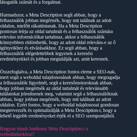
látogatók számát és a forgalmat.
Harmadszor, a Meta Description segít abban, hogy a
felhasználók jobban megértsék, hogy mit találnak az adott
oldalon, mielőtt rákattintanak. Ha a Meta Description
pontosan leírja az oldal tartalmát és a felhasználók számára
releváns információkat tartalmaz, akkor a felhasználók
könnyebben eldönthetik, hogy az adott oldal releváns-e az ő
igényeikhez és elvárásaikhoz. Ez segít abban, hogy a
felhasználók elégedettebbek legyenek a keresési
eredményekkel és jobban megtalálják azt, amit keresnek.
Összefoglalva, a Meta Description fontos eleme a SEO-nak,
mert segít a weboldal tulajdonosának abban, hogy megragadja
a felhasználók figyelmét, segít a keresőmotoroknak abban,
hogy jobban megértsék az oldal tartalmát és relevánsabb
találatokat jelenítsenek meg, valamint segít a felhasználóknak
abban, hogy jobban megértsék, hogy mit találnak az adott
oldalon. Ezért fontos, hogy a weboldal tulajdonosai gondosan
megtervezzék és optimalizálják a Meta Description-t, hogy a
lehető legjobb eredményeket érjék el a SEO szempontjából.
Hogyan írjunk hatékony Meta Description-t a
weboldalunkhoz?