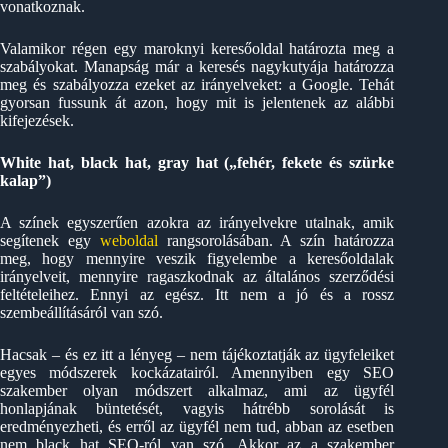
vonatkoznak.
Valamikor régen egy maroknyi keresőoldal határozta meg a
szabályokat. Manapság már a keresés nagykutyája határozza
meg és szabályozza ezeket az irányelveket: a Google. Tehát
gyorsan fussunk át azon, hogy mit is jelentenek az alábbi
kifejezések.
White hat, black hat, gray hat („fehér, fekete és szürke
kalap”)
A színek egyszerűen azokra az irányelvekre utalnak, amik
segítenek egy
weboldal
rangsorolásában. A szín határozza
meg, hogy mennyire veszik figyelembe a keresőoldalak
irányelveit, mennyire ragaszkodnak az általános szerződési
feltételeihez. Ennyi az egész. Itt nem a jó és a rossz
szembeállításáról van szó.
Hacsak – és ez itt a lényeg – nem tájékoztatják az ügyfeleiket
egyes módszerek kockázatairól. Amennyiben egy SEO
szakember olyan módszert alkalmaz, ami az ügyfél
honlapjának büntetését, vagyis hátrébb sorolását is
eredményezheti, és erről az ügyfél nem tud, abban az esetben
nem black hat SEO-ról van szó. Akkor az a szakember