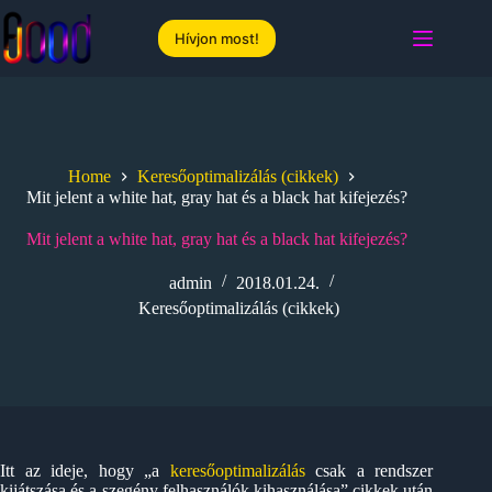
Skip
to
Hívjon most!
content
Home
Keresőoptimalizálás (cikkek)
Mit jelent a white hat, gray hat és a black hat kifejezés?
Mit jelent a white hat, gray hat és a black hat kifejezés?
admin
2018.01.24.
Keresőoptimalizálás (cikkek)
Itt az ideje, hogy „a
keresőoptimalizálás
csak a rendszer
kijátszása és a szegény felhasználók kihasználása” cikkek után