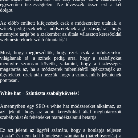
egyszerűen tisztességtelen. Ne tévesszék össze ezt a két
dolgot.
Az előbb említett kifejezések csak a módszerekre utalnak, a
színek pedig ezeknek a módszereknek a „tisztaságára”, hogy
mennyire tartja be a szakember az általa választott keresőoldal
webmestereknek szóló útmutatóját.
Most, hogy megbeszéltük, hogy ezek csak a módszerekre
világítanak rá, a színek pedig arra, hogy a szabályokat
mennyire szorosan követik, valamint, hogy a tisztességes
magatartás az, ha a módszerek mibenlétéről tájékoztatják az
ügyfeleket, ezek után nézzük, hogy a színek mit is jelentenek
pontosan.
White hat – Színtiszta szabálykövetés!
Amennyiben egy SEO-s white hat módszereket alkalmaz, az
azt jelenti, hogy az adott keresőoldal által meghatározott
szabályokat és feltételeket maradéktalanul betartja.
Ez azt jelenti az ügyfél számára, hogy a honlapja teljesen
„tiszta” és nem kell büntetésre számítania (hátrébbsorolás) a