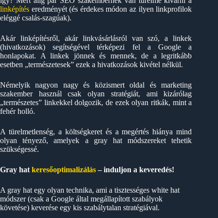
így? Mert alig pár SEO szakembernek van türelme kivárni a
linképítés
eredményét (és érdekes módon az ilyen linkprofilok
eléggé csalás-szagúak).
Akár linképítésről, akár linkvásárlásról van szó, a linkek
(hivatkozások) segítségével térképezi fel a Google a
honlapokat. A linkek jönnek és mennek, de a legritkább
esetben „természetesek” ezek a hivatkozások kivétel nélkül.
Némelyik nagyon nagy és közismert oldal és marketing
szakember használ csak olyan stratégiát, ami kizárólag
„természetes” linkekkel dolgozik, de ezek olyan ritkák, mint a
fehér holló.
A türelmetlenség, a költségkeret és a megértés hiánya mind
olyan tényező, amelyek a gray hat módszereket tehetik
szükségessé.
Gray hat
keresőoptimalizálás
– induljon a keveredés!
A gray hat egy olyan technika, ami a tisztességes white hat
módszer (csak a Google által megállapított szabályok
követése) keverése egy kis szabálytalan stratégiával.