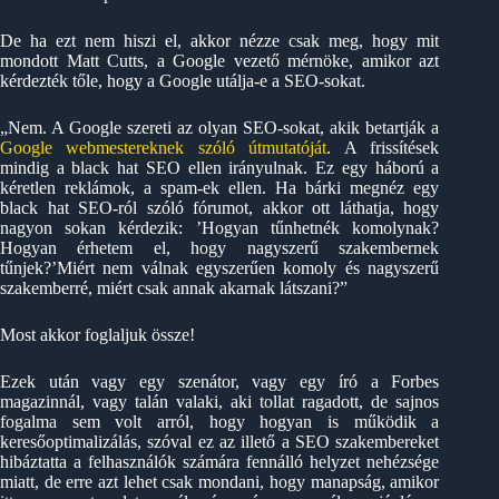
De ha ezt nem hiszi el, akkor nézze csak meg, hogy mit
mondott Matt Cutts, a Google vezető mérnöke, amikor azt
kérdezték tőle, hogy a Google utálja-e a SEO-sokat.
„Nem. A Google szereti az olyan SEO-sokat, akik betartják a
Google webmestereknek szóló útmutatóját
. A frissítések
mindig a black hat SEO ellen irányulnak. Ez egy háború a
kéretlen reklámok, a spam-ek ellen. Ha bárki megnéz egy
black hat SEO-ról szóló fórumot, akkor ott láthatja, hogy
nagyon sokan kérdezik: ’Hogyan tűnhetnék komolynak?
Hogyan érhetem el, hogy nagyszerű szakembernek
tűnjek?’Miért nem válnak egyszerűen komoly és nagyszerű
szakemberré, miért csak annak akarnak látszani?”
Most akkor foglaljuk össze!
Ezek után vagy egy szenátor, vagy egy író a Forbes
magazinnál, vagy talán valaki, aki tollat ragadott, de sajnos
fogalma sem volt arról, hogy hogyan is működik a
keresőoptimalizálás, szóval ez az illető a SEO szakembereket
hibáztatta a felhasználók számára fennálló helyzet nehézsége
miatt, de erre azt lehet csak mondani, hogy manapság, amikor