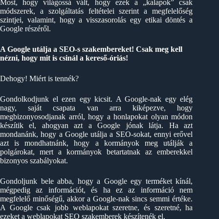
Most, hogy világossá vált, hogy ezek a „kalapok” csak
módszerek, a szolgáltatás feltételei szerint a megfelelőség
szintjei, valamint, hogy a visszasorolás egy etikai döntés a
Google részéről.
A Google utálja a SEO-s szakembereket! Csak meg kell
nézni, hogy mit is csinál a kereső-óriás!
Dehogy! Miért is tennék?
Gondolkodjunk el ezen egy kicsit. A Google-nak egy elég
nagy, saját csapata van arra kiképezve, hogy
megbizonyosodjanak arról, hogy a honlapokat olyan módon
készítik el, ahogyan azt a Google jónak látja. Ha azt
mondanánk, hogy a Google utálja a SEO-sokat, ennyi erővel
azt is mondhatnánk, hogy a kormányok meg utálják a
polgárokat, mert a kormányok betartatnak az emberekkel
bizonyos szabályokat.
Gondoljunk bele abba, hogy a Google egy terméket kínál,
mégpedig az információt, és ha ez az információ nem
megfelelő minőségű, akkor a Google-nak sincs semmi értéke.
A Google csak jobb weblapokat szeretne, és szeretné, ha
ezeket a weblapokat SEO szakemberek készítenék el.