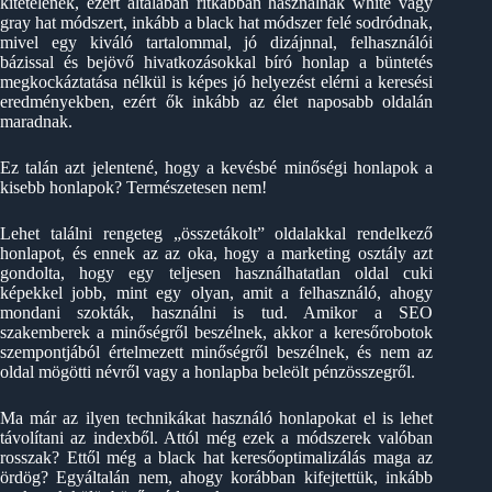
kitételének, ezért általában ritkábban használnak white vagy
gray hat módszert, inkább a black hat módszer felé sodródnak,
mivel egy kiváló tartalommal, jó dizájnnal, felhasználói
bázissal és bejövő hivatkozásokkal bíró honlap a büntetés
megkockáztatása nélkül is képes jó helyezést elérni a keresési
eredményekben, ezért ők inkább az élet naposabb oldalán
maradnak.
Ez talán azt jelentené, hogy a kevésbé minőségi honlapok a
kisebb honlapok? Természetesen nem!
Lehet találni rengeteg „összetákolt” oldalakkal rendelkező
honlapot, és ennek az az oka, hogy a marketing osztály azt
gondolta, hogy egy teljesen használhatatlan oldal cuki
képekkel jobb, mint egy olyan, amit a felhasználó, ahogy
mondani szokták, használni is tud. Amikor a SEO
szakemberek a minőségről beszélnek, akkor a keresőrobotok
szempontjából értelmezett minőségről beszélnek, és nem az
oldal mögötti névről vagy a honlapba beleölt pénzösszegről.
Ma már az ilyen technikákat használó honlapokat el is lehet
távolítani az indexből. Attól még ezek a módszerek valóban
rosszak? Ettől még a black hat keresőoptimalizálás maga az
ördög? Egyáltalán nem, ahogy korábban kifejtettük, inkább