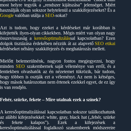
most helyre tegyük a „rendszer kijátszása” jelenséget. Miért
használják olyan sokszor helytelenül a szakkifejezéseket? És a
Google
valóban utálja a
SEO
-sokat?
Azt is tudom, hogy ezeket a kérdéseket már korábban is
kifejtették ilyen-olyan cikkekben. Mégis miért van olyan nagy
összevisszaság a
keresőoptimalizálás
sal kapcsolatban? Ezen
dolgok tisztázása érdekében nézzük át az alapvető
SEO etikai
kérdéseket néhány szakkifejezés és meghatározás mellett.
Mielőtt belemerülnénk, nagyon fontos megjegyezni, hogy
minden
SEO
szakembernek saját véleménye van erről, és a
lentiekben olvashatók az én nézetemet tükrözik, bár tudom,
hogy többen is osztják ezt a véleményt. Az nem is kétséges,
hogy mások határozottan nem értenek ezekkel egyet, de ez így
is van rendjén.
Fehér, szürke, fekete – Mire utalnak ezek a színek?
A keresőoptimalizálással kapcsolatban sokszor találkozhatunk
az alábbi kifejezésekkel: white, gray, black hat („fehér, szürke
és fekete kalapos”). Ezek a kifejezések a
keresőoptimalizálással foglalkozó szakemberek módszereire