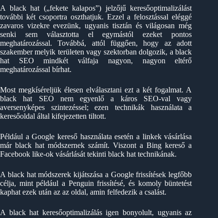
A black hat („fekete kalapos”) jelzőjű keresőoptimalizálást
további két csoportra oszthatjuk. Ezzel a felosztással eléggé
zavaros vizekre evezünk, ugyanis tisztán és világosan még
senki sem választotta el egymástól ezeket pontos
meghatározással. Továbbá, attól függően, hogy az adott
szakember melyik területen vagy szektorban dolgozik, a black
hat SEO mindkét válfaja nagyon, nagyon eltérő
meghatározással bírhat.
Most megkíséreljük élesen elválasztani ezt a két fogalmat. A
black hat SEO nem egyenlő a káros SEO-val vagy
aversenyképes szintezéssel; ezen technikák használata a
keresőoldal által kifejezetten tiltott.
Például a Google kereső használata esetén a linkek vásárlása
már black hat módszernek számít. Viszont a Bing kereső a
Facebook like-ok vásárlását tekinti black hat technikának.
A black hat módszerek kijátszása a Google frissítések legfőbb
célja, mint például a Penguin frissítésé, és komoly büntetést
kaphat ezek után az az oldal, amin felfedezik a csalást.
A black hat keresőoptimalizálás igen bonyolult, ugyanis az