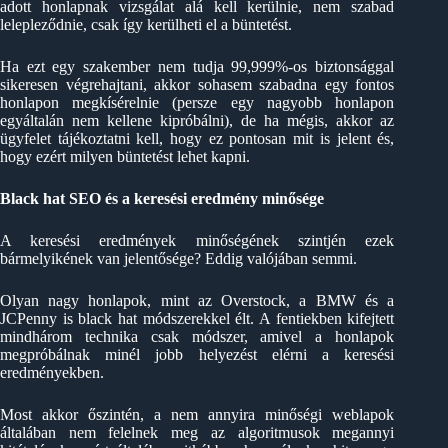
adott honlapnak vizsgálat alá kell kerülnie, nem szabad
lelepleződnie, csak így kerülheti el a büntetést.
Ha ezt egy szakember nem tudja 99,999%-os biztonsággal
sikeresen végrehajtani, akkor sohasem szabadna egy fontos
honlapon megkísérelnie (persze egy nagyobb honlapon
egyáltalán nem kellene kipróbálni), de ha mégis, akkor az
ügyfelet tájékoztatni kell, hogy ez pontosan mit is jelent és,
hogy ezért milyen büntetést lehet kapni.
Black hat SEO és a keresési eredmény minősége
A keresési eredmények minőségének szintjén ezek
bármelyikének van jelentősége? Eddig valójában semmi.
Olyan nagy honlapok, mint az Overstock, a BMW és a
JCPenny is black hat módszerekkel élt. A fentiekben kifejtett
mindhárom technika csak módszer, amivel a honlapok
megpróbálnak minél jobb helyezést elérni a keresési
eredményekben.
Most akkor őszintén, a nem annyira minőségi weblapok
általában nem felelnek meg az algoritmusok megannyi