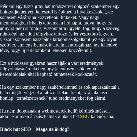
Például egy tiszta gray hat módszerrel dolgozó szakember egy
linkgyűjteményen keresztül is építheti a hivatkozásokat, de
sohasem vásárolna közvetlenül linkeket. Vagy nagy
mennyiségben írhat is tartalmat a holnapra, tudva, hogy ez
annyira nem is fontos, viszont arra ügyelni fog, hogy a szöveg
minőségi, az adott tárgyhoz tartozó és lényegretörő legyen,
viszont sohasem használna tartalomszolgáltatót (ez egy olyan
szoftver, ami egy bemásolt tartalmat átfogalmaz, így lehetővé
téve, hogy új tartalomként lehessen közzétenni).
Ezt a módszert gyakran használják a várt eredmények
felgyorsítása érdekében, így jelentősen csökkentve a
keresőoldalak által kapható büntetések kockázatát.
Ha egy szakember nagy szakértelemmel és sok tapasztalattal a
háta mögött végzi el a rábízott feladatokat, az általa kezelt
honlap „természetesnek” tűnő eredményeket fog elérni.
Ha nem dolgoznak a webmesterek kellő körültekintéssel,
akkor könnyen átcsúszhatnak a black hat
SEO
kategóriába.
Black hat SEO – Maga az ördög?