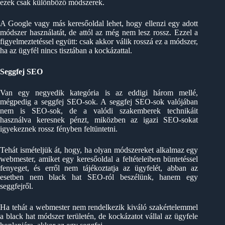
ezek csak különböző módszerek.
A Google vagy más keresőoldal lehet, hogy ellenzi egy adott
módszer használatát, de attól az még nem lesz rossz. Ezzel a
figyelmeztetéssel együtt: csak akkor válik rosszá ez a módszer,
ha az ügyfél nincs tisztában a kockázattal.
Seggfej SEO
Van egy negyedik kategória is az eddigi három mellé,
mégpedig a seggfej SEO-sok. A seggfej SEO-sok valójában
nem is SEO-sok, de a valódi szakemberek technikáit
használva keresnek pénzt, miközben az igazi SEO-sokat
igyekeznek rossz fényben feltüntetni.
Tehát ismételjük át, hogy, ha olyan módszereket alkalmaz egy
webmester, amiket egy keresőoldal a feltételeiben büntetéssel
fenyeget, és erről nem tájékoztatja az ügyfelét, abban az
esetben nem black hat SEO-ról beszélünk, hanem egy
seggfejről.
Ha tehát a webmester nem rendelkezik kiváló szakértelemmel
a black hat módszer területén, de kockázatot vállal az ügyfele