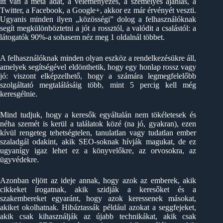
itt van a meta adat, a véleményezés, a személyes ajánlás, a
Twitter, a Facebook, a Google+, akkor ez már érvényét veszti.
Ugyanis minden ilyen „közösségi” dolog a felhasználóknak
segít megkülönböztetni a jót a rossztól, a valódit a csalástól: a
látogatók 90%-a sohasem néz meg 1 oldalnál többet.
A felhasználóknak minden olyan eszköz a rendelkezésükre áll,
amelyek segítségével eldönthetik, hogy egy honlap rossz vagy
jó: viszont elképzelhető, hogy a számára legmegfelelőbb
szolgáltató megtalálásáig több, mint 5 percig kell még
keresgélnie.
Mind tudjuk, hogy a keresők egyáltalán nem tökéletesek és
néha szemét is kerül a találatok közé (na jó, gyakran), ezen
kívül rengeteg tehetségtelen, tanulatlan vagy tudatlan ember
szaladgál odakint, akik SEO-soknak hívják magukat, de ez
ugyanígy igaz lehet ez a könyvelőkre, az orvosokra, az
ügyvédekre.
Azonban eljött az ideje annak, hogy azok az emberek, akik
cikkeket írogatnak, akik szidják a keresőket és a
szakembereket egyaránt, hogy azok keressenek másokat,
akiket okolhatnak. Hibáztassák például azokat a seggfejeket,
akik csak kihasználják az újabb technikákat, akik csak