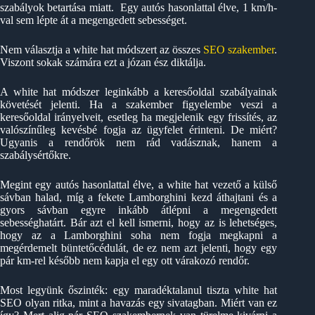
szabályok betartása miatt. Egy autós hasonlattal élve, 1 km/h-
val sem lépte át a megengedett sebességet.
Nem választja a white hat módszert az összes
SEO szakember
.
Viszont sokak számára ezt a józan ész diktálja.
A white hat módszer leginkább a keresőoldal szabályainak
követését jelenti. Ha a szakember figyelembe veszi a
keresőoldal irányelveit, esetleg ha megjelenik egy frissítés, az
valószínűleg kevésbé fogja az ügyfelet érinteni. De miért?
Ugyanis a rendőrök nem rád vadásznak, hanem a
szabálysértőkre.
Megint egy autós hasonlattal élve, a white hat vezető a külső
sávban halad, míg a fekete Lamborghini kezd áthajtani és a
gyors sávban egyre inkább átlépni a megengedett
sebességhatárt. Bár azt el kell ismerni, hogy az is lehetséges,
hogy az a Lamborghini soha nem fogja megkapni a
megérdemelt büntetőcédulát, de ez nem azt jelenti, hogy egy
pár km-rel később nem kapja el egy ott várakozó rendőr.
Most legyünk őszinték: egy maradéktalanul tiszta white hat
SEO olyan ritka, mint a havazás egy sivatagban. Miért van ez