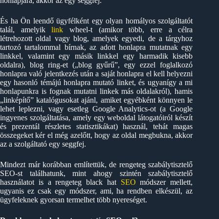
honlapjára, akkor az egy seggfej.
És ha Ön leendő ügyfélként egy olyan homályos szolgáltatót
talál, amelyik
link
wheel-t (amikor több, erre a célra
létrehozott oldal vagy blog, amelyek egyedi, de a tárgyhoz
tartozó tartalommal bírnak, az adott honlapra mutatnak egy
linkkel, valamint egy másik linkkel egy harmadik kisebb
oldalra), blog ring-et („blog gyűrű”, egy ezzel foglalkozó
honlapra való jelentkezés után a saját honlapra el kell helyezni
egy hasonló témájú honlapra mutató linket, és ugyanígy a mi
honlapunkra is fognak mutatni linkek más oldalakról), hamis
„linképítő” katalógusokat ajánl, amiket egyébként könnyen le
lehet leplezni, vagy esetleg Google Analytics-ot (a Google
ingyenes szolgáltatása, amely egy weboldal látogatóiról készít
és prezentál részletes statisztikákat) használ, tehát magas
összegeket kér el még azelőtt, hogy az oldal megbukna, akkor
az a szolgáltató egy seggfej.
Mindezt már korábban említettük, de rengeteg szabálytisztelő
SEO-st találhatunk, mint ahogy szintén szabálytisztelő
használatot is a rengeteg black hat
SEO
módszer mellett,
ugyanis ez csak egy módszer, ami, ha rendben elkészül, az
ügyfeleknek gyorsan termelhet több nyereséget.