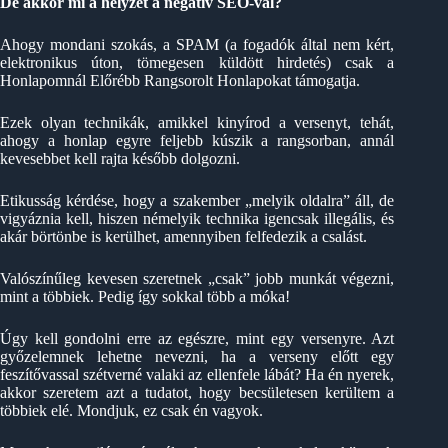
De akkor mi a helyzet a negatív SEO-val?
Ahogy mondani szokás, a SPAM (a fogadók által nem kért,
elektronikus úton, tömegesen küldött hirdetés) csak a
Honlapomnál Előrébb Rangsorolt Honlapokat támogatja.
Ezek olyan technikák, amikkel kinyírod a versenyt, tehát,
ahogy a honlap egyre feljebb kúszik a rangsorban, annál
kevesebbet kell rajta később dolgozni.
Etikusság kérdése, hogy a szakember „melyik oldalra” áll, de
vigyáznia kell, hiszen némelyik technika igencsak illegális, és
akár börtönbe is kerülhet, amennyiben felfedezik a csalást.
Valószínűleg kevesen szeretnek „csak” jobb munkát végezni,
mint a többiek. Pedig így sokkal több a móka!
Úgy kell gondolni erre az egészre, mint egy versenyre. Azt
győzelemnek lehetne nevezni, ha a verseny előtt egy
feszítővassal szétverné valaki az ellenfele lábát? Ha én nyerek,
akkor szeretem azt a tudatot, hogy becsületesen kerültem a
többiek elé. Mondjuk, ez csak én vagyok.