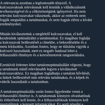
A relevancia azonban a legfontosabb tényező. A
kulcsszavaknak relevánsnak kell lenniük a vállalkozásunk
tevékenységével és a célközönségünk igényeivel. Ha nem
releváns kulcsszavakat választunk, akkor az emberek nem
fogják megtalálni a tartalmunkat, és nem fogjuk elérni a kívánt
eredményeket.
Miután kiválasztottuk a megfelelő kulcsszavakat, el kell
kezdenünk optimalizálni a tartalmunkat. Ez magában foglalja
a kulcsszavak beillesztését a címekbe, a bekezdésekbe és a
meta leírásokba. Azonban fontos, hogy ne túlzásba vigyük a
kulcsszó használatát, mert ez negatív hatással lehet a
felhasználói élményre és a keresőmotorok rangsorolására.
Ezenkívül érdemes lehet tartalomoptimalizálást végezni, hogy
a tartalmunk minél relevánsabb legyen a kiválasztott
kulcsszavakhoz. Ez magában foglalhatja a tartalom bővítését,
a linkek beillesztését más releváns tartalmakra, és a képek és
videók használatát a tartalomban.
A tartalomoptimalizálás során fontos figyelembe venni a
felhasználói élményt is. A tartalomnak könnyen olvashatónak
és érthetőnek kell lennie, és a felhasználóknak könnyen kell
megtalálniuk a keresett információkat. Ez segít növelni a