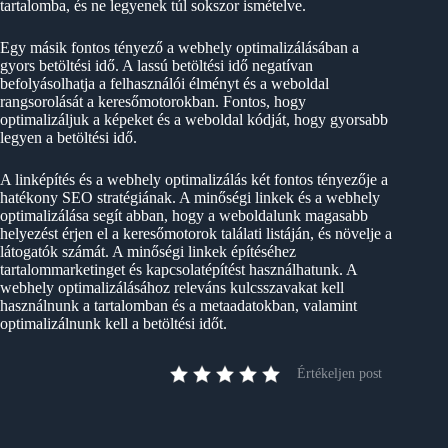
tartalomba, és ne legyenek túl sokszor ismételve.
Egy másik fontos tényező a webhely optimalizálásában a
gyors betöltési idő. A lassú betöltési idő negatívan
befolyásolhatja a felhasználói élményt és a weboldal
rangsorolását a keresőmotorokban. Fontos, hogy
optimalizáljuk a képeket és a weboldal kódját, hogy gyorsabb
legyen a betöltési idő.
A linképítés és a webhely optimalizálás két fontos tényezője a
hatékony SEO stratégiának. A minőségi linkek és a webhely
optimalizálása segít abban, hogy a weboldalunk magasabb
helyezést érjen el a keresőmotorok találati listáján, és növelje a
látogatók számát. A minőségi linkek építéséhez
tartalommarketinget és kapcsolatépítést használhatunk. A
webhely optimalizálásához releváns kulcsszavakat kell
használnunk a tartalomban és a metaadatokban, valamint
optimalizálnunk kell a betöltési időt.
Értékeljen post