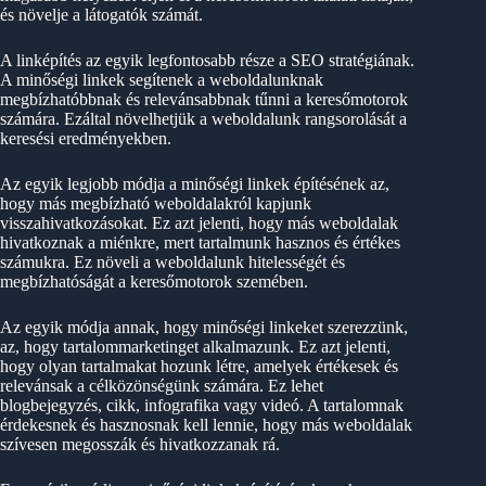
és növelje a látogatók számát.
A linképítés az egyik legfontosabb része a SEO stratégiának.
A minőségi linkek segítenek a weboldalunknak
megbízhatóbbnak és relevánsabbnak tűnni a keresőmotorok
számára. Ezáltal növelhetjük a weboldalunk rangsorolását a
keresési eredményekben.
Az egyik legjobb módja a minőségi linkek építésének az,
hogy más megbízható weboldalakról kapjunk
visszahivatkozásokat. Ez azt jelenti, hogy más weboldalak
hivatkoznak a miénkre, mert tartalmunk hasznos és értékes
számukra. Ez növeli a weboldalunk hitelességét és
megbízhatóságát a keresőmotorok szemében.
Az egyik módja annak, hogy minőségi linkeket szerezzünk,
az, hogy tartalommarketinget alkalmazunk. Ez azt jelenti,
hogy olyan tartalmakat hozunk létre, amelyek értékesek és
relevánsak a célközönségünk számára. Ez lehet
blogbejegyzés, cikk, infografika vagy videó. A tartalomnak
érdekesnek és hasznosnak kell lennie, hogy más weboldalak
szívesen megosszák és hivatkozzanak rá.