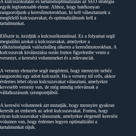
A kulcsszókutatás és tartalomoptimalizálás az SEO stratégia
egyik legfontosabb eleme. Ahhoz, hogy hatékonyan
rangsoroljunk a keresőmotorokban, ki kell választanunk a
megfelelő kulcsszavakat, és optimalizálnunk kell a
tartalmunkat.
Először is, kezdjük a kulcsszókutatással. Ez a folyamat segít
megtalálni azokat a kulcsszavakat, amelyekre a
célközönségünk valószínűleg rákeres a keresőmotorokban. A
kulcsszavak kiválasztása során fontos figyelembe venni a
versenyt, a keresési volumeneket és a relevanciát.
A verseny elemzése segít megérteni, hogy mennyire nehéz
rangsorolni egy adott kulcsszót. Ha a verseny túl erős, akkor
érdemes lehet olyan kulcsszavakat választani, amelyekre
kevesebb verseny van, de még mindig relevánsak a
vállalkozásunk szempontjából.
A keresési volumenek azt mutatják, hogy mennyire gyakran
keresik az emberek az adott kulcsszavakat. Fontos, hogy
olyan kulcsszavakat válasszunk, amelyekre elegendő keresési
volumen van, hogy érdemes legyen optimalizálni a
tartalmunkat rájuk.