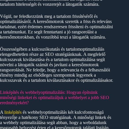
tartalom hitelességét és vonzerejét a látogatók számára.
Végül, ne feledkezzünk meg a tartalom frissítéséről és
optimalizálásáról. A keresőmotorok szeretik a friss és releváns
tartalmat, ezért érdemes rendszeresen frissíteni és optimalizálni
a tartalmunkat. Ez segít fenntartani a jó rangsorolást a
keresőmotorokban, és vonzóbbá teszi a látogatók számára.
Összességében a kulcsszókutatás és tartalomoptimalizálás
elengedhetetlen része az SEO stratégiánknak. A megfelelő
kulcsszavak kiválasztása és a tartalom optimalizálása segít
növelni a látogatók számát és javítani a keresőmotorok
rangsorolását. Ne feledje, hogy a relevancia és a felhasználói
élmény mindig az elsődleges szempontok legyenek a
kulcsszavak és a tartalom kiválasztásakor és optimalizálásakor.
Linképítés és webhelyoptimalizálás: Hogyan építsünk
minőségi linkeket és optimalizáljuk a webhelyet a jobb SEO
eredményekért?
A
linképítés
és webhelyoptimalizálás két kulcsfontosságú
tényezője a hatékony SEO stratégiának. A minőségi linkek és
a webhely optimalizálása segít abban, hogy a weboldalunk
magasabb helyezést érjen el a keresőmotorok találati listáján,