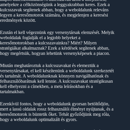
amelyekre a célközönségünk a leggyakrabban keres. Ezek a
kulcsszavak segítenek abban, hogy a weboldalunk releváns
legyen a keresőmotorok számára, és megjelenjen a keresési
eredmények között.
Ezután el kell végeznünk egy versenytársak elemzését. Melyik
weboldalak foglalják el a legjobb helyeket a
keresőmotorokban a kulcsszavainkra? Miért? Milyen
stratégiákat alkalmaznak? Ezek a kérdések segítenek abban,
hogy megértsük, hogyan lehetünk versenyképesek a piacon.
Miután meghatároztuk a kulcsszavakat és elemeztük a
versenytársakat, el kell készítenünk a weboldalunk szerkezetét
és tartalmát. A weboldalunknak könnyen navigálhatónak és
felhasználóbarátnak kell lennie. A kulcsszavakat stratégikusan
kell elhelyezni a címekben, a meta leírásokban és a
tartalmakban.
Ezenkívül fontos, hogy a weboldalunk gyorsan betöltődjön,
mert a lassú oldalak rossz felhasználói élményt nyújtanak, és a
keresőmotorok is büntetik őket. Tehát győződjünk meg róla,
hogy a weboldalunk optimalizált és gyors.