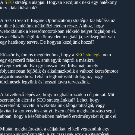
A
SEO
stratégia alapjai: Hogyan kezdjünk neki egy hatékony
terv kialakításának?
A SEO (Search Engine Optimization) stratégia kialakítása az
online jelenlétünk nélkülözhetetlen része. Ahhoz, hogy
weboldalunk a keresőmotorokban előkelő helyet foglaljon el,
és a célközönségünk könnyedén megtalálja, szükségünk van
egy hatékony tervre. De hogyan kezdjünk hozzá?
Először is, fontos megértenünk, hogy a
SEO stratégia
nem
egy egyszerű feladat, amit egyik napról a másikra
elvégezhetünk. Ez egy hosszú távú folyamat, amely
folyamatosan fejlődik és alkalmazkodik a változó keresőmotor
algoritmusokhoz. Tehát a legfontosabb dolog az, hogy
türelmesek legyünk és hosszú távra tervezzünk.
A következő lépés az, hogy meghatározzuk a céljainkat. Mit
szeretnénk elérni a SEO stratégiánkkal? Lehet, hogy
szeretnénk növelni a weboldalunk látogatottságát, vagy
javítani a konverziós arányt. Ezen célok meghatározása segít
abban, hogy a későbbiekben mérhető eredményeket érjünk el.
Miután meghatároztuk a céljainkat, el kell végeznünk egy
alapos kulcsszókutatást. A kulcsszavak azok a kifejezések,