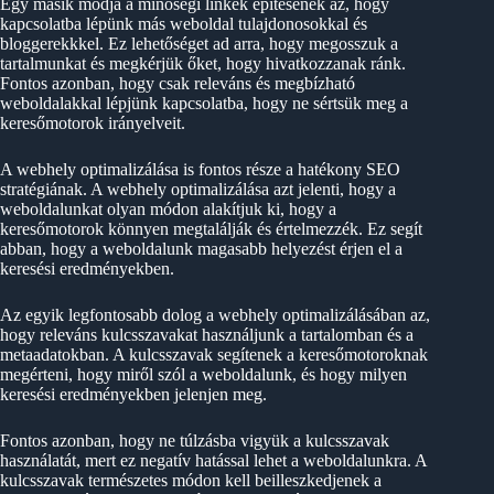
Egy másik módja a minőségi linkek építésének az, hogy
kapcsolatba lépünk más weboldal tulajdonosokkal és
bloggerekkkel. Ez lehetőséget ad arra, hogy megosszuk a
tartalmunkat és megkérjük őket, hogy hivatkozzanak ránk.
Fontos azonban, hogy csak releváns és megbízható
weboldalakkal lépjünk kapcsolatba, hogy ne sértsük meg a
keresőmotorok irányelveit.
A webhely optimalizálása is fontos része a hatékony SEO
stratégiának. A webhely optimalizálása azt jelenti, hogy a
weboldalunkat olyan módon alakítjuk ki, hogy a
keresőmotorok könnyen megtalálják és értelmezzék. Ez segít
abban, hogy a weboldalunk magasabb helyezést érjen el a
keresési eredményekben.
Az egyik legfontosabb dolog a webhely optimalizálásában az,
hogy releváns kulcsszavakat használjunk a tartalomban és a
metaadatokban. A kulcsszavak segítenek a keresőmotoroknak
megérteni, hogy miről szól a weboldalunk, és hogy milyen
keresési eredményekben jelenjen meg.
Fontos azonban, hogy ne túlzásba vigyük a kulcsszavak
használatát, mert ez negatív hatással lehet a weboldalunkra. A
kulcsszavak természetes módon kell beilleszkedjenek a