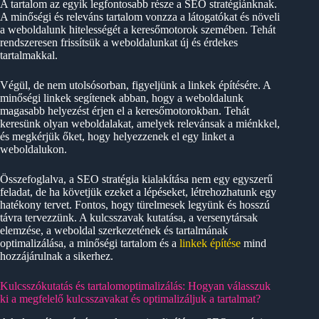
A tartalom az egyik legfontosabb része a SEO stratégiánknak.
A minőségi és releváns tartalom vonzza a látogatókat és növeli
a weboldalunk hitelességét a keresőmotorok szemében. Tehát
rendszeresen frissítsük a weboldalunkat új és érdekes
tartalmakkal.
Végül, de nem utolsósorban, figyeljünk a linkek építésére. A
minőségi linkek segítenek abban, hogy a weboldalunk
magasabb helyezést érjen el a keresőmotorokban. Tehát
keresünk olyan weboldalakat, amelyek relevánsak a miénkkel,
és megkérjük őket, hogy helyezzenek el egy linket a
weboldalukon.
Összefoglalva, a SEO stratégia kialakítása nem egy egyszerű
feladat, de ha követjük ezeket a lépéseket, létrehozhatunk egy
hatékony tervet. Fontos, hogy türelmesek legyünk és hosszú
távra tervezzünk. A kulcsszavak kutatása, a versenytársak
elemzése, a weboldal szerkezetének és tartalmának
optimalizálása, a minőségi tartalom és a
linkek építése
mind
hozzájárulnak a sikerhez.
Kulcsszókutatás és tartalomoptimalizálás: Hogyan válasszuk
ki a megfelelő kulcsszavakat és optimalizáljuk a tartalmat?