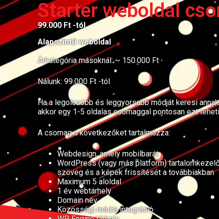
Starter weboldal cs
99.000 Ft -tól
Alapszintű weboldal
Árkategória másoknál: ~ 150.000 Ft
Nálunk: 99.000 Ft -tól
Ha a legolcsóbb és leggyorsabb módját keresi annak, 
akkor egy 1-5 oldalas csomaggal pontosan ezt teheti
A csomag a következőket tartalmazza:
Webdesign, amely mobilbarát
WordPress (vagy más platform) tartalomkezelő 
szöveg és a képek frissítését a továbbiakban
Maximum 5 aloldal
1 év webtárhely
Domain név
Közösségi média integráció
WP Engine tárhely