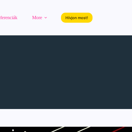
ferenciák
More
Hívjon most!