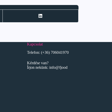
Kapcsolat
Telefon:
(+36) 706041970
Kérdése van?
Írjon nekünk:
info@fjood