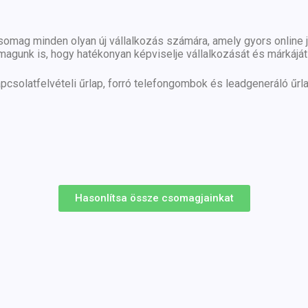
omag minden olyan új vállalkozás számára, amely gyors online je
gunk is, hogy hatékonyan képviselje vállalkozását és márkáját 
Kapcsolatfelvételi űrlap, forró telefongombok és leadgeneráló űr
Hasonlítsa össze csomagjainkat