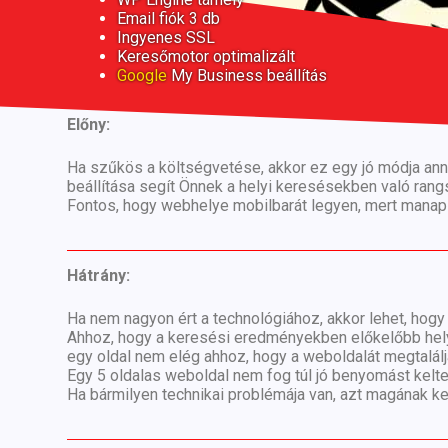
Email fiók 3 db
Ingyenes SSL
Keresőmotor optimalizált
Google
My Business beállítás
Előny:
Ha szűkös a költségvetése, akkor ez egy jó módja anna
beállítása segít Önnek a helyi keresésekben való rang
Fontos, hogy webhelye mobilbarát legyen, mert mana
Hátrány:
Ha nem nagyon ért a technológiához, akkor lehet, hogy k
Ahhoz, hogy a keresési eredményekben előkelőbb helyr
egy oldal nem elég ahhoz, hogy a weboldalát megtalálj
Egy 5 oldalas weboldal nem fog túl jó benyomást kelte
Ha bármilyen technikai problémája van, azt magának kel