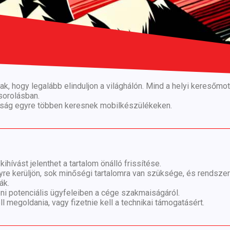
k, hogy legalább elinduljon a világhálón. Mind a helyi keresőm
sorolásban.
pság egyre többen keresnek mobilkészülékeken.
ihívást jelenthet a tartalom önálló frissítése.
e kerüljön, sok minőségi tartalomra van szüksége, és rendszere
ák.
ni potenciális ügyfeleiben a cége szakmaiságáról.
l megoldania, vagy fizetnie kell a technikai támogatásért.