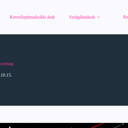
Keresőoptimalizálás árak
Szolgáltatások
Re
k csomag
.10.15.