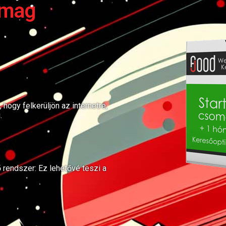
omag
hogy felkerüljön az internetre,
.
rendszer: Ez lehetővé teszi a