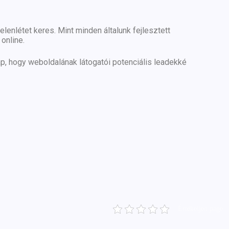
lenlétet keres. Mint minden általunk fejlesztett
online.
lap, hogy weboldalának látogatói potenciális leadekké
Értékeljen page