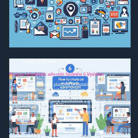
Google AdWords - ADS
Hogyan készítsünk adwords hirdetést 6 lépésben
Az AdWords hirdetési platform bemutatása és
előnyei Az AdWords hirdetési platform egyike a
legnépszerűbb online hirdetési eszközöknek,
amelyeket a vállalkozások használnak a termékeik és
szolgáltatásaik népszerűsítésére. Ez a platform
lehetővé teszi a vállalkozások számára, hogy célzott
hirdetéseket jelenítsenek meg a…
admin
2024.04.26.