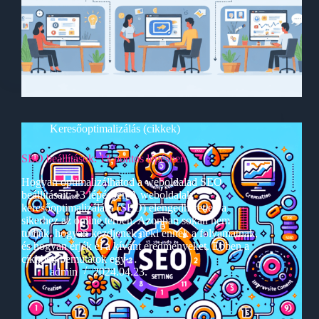
Keresőoptimalizálás (cikkek)
SEO beállítások: 13 pontos lépésben
Hogyan optimalizálhatod a weboldalad SEO
beállításait: 13 lépésben A weboldalak
keresőoptimalizálása (SEO) elengedhetetlen a
sikerhez az online térben. Azonban sokan nem
tudják, hogyan kezdjenek neki ennek a folyamatnak,
és hogyan érjék el a kívánt eredményeket. Ebben a
cikkben bemutatok egy…
admin
2024.04.23.