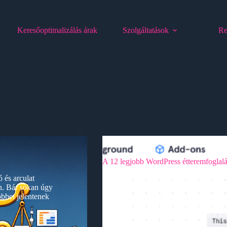
Keresőoptimalizálás árak
Szolgáltatások
Re
Egyéb
A 12 legjobb WordPress étteremfoglalá
 és arculat
Szeretne online foglalásokat elfogadni
en. Bár sokan úgy
számára? Íme a tíz legjobb WordPress 
bbet jelentenek
egy teljesen működőképes és költségha
megkönnyíti az online foglalásokat.Wor
weboldalához?Akár egy hangulatos k
admin
2024.06.12.