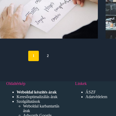
1
2
Oldaltérkép
Linkek
Weboldal készítés árak
ÁSZF
Keresőoptimalizálás árak
Adatvédelem
Szolgáltatások
Weboldal karbantartás
árak
Adwords Google