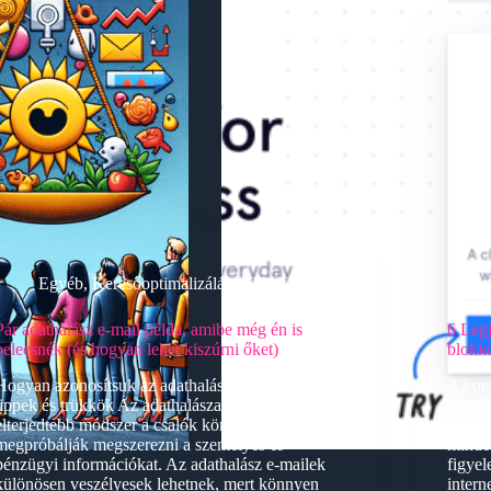
Egyéb
,
Keresőoptimalizálás (cikkek)
Pár adathalász e-mail példa, amibe még én is
6 Leg
beleesnék (és hogyan lehet kiszúrni őket)
blokk
Hogyan azonosítsuk az adathalász e-maileket:
Az or
tippek és trükkök Az adathalászat egyre
WordP
elterjedtebb módszer a csalók körében, akik
blokko
megpróbálják megszerezni a személyes és
minde
pénzügyi információkat. Az adathalász e-mailek
figye
különösen veszélyesek lehetnek, mert könnyen
intern