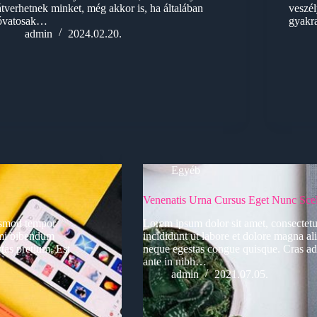
átverhetnek minket, még akkor is, ha általában
veszé
óvatosak…
gyakr
admin
2024.02.20.
Egyéb
Venenatis Urna Cursus Eget Nunc Scel
iusmod tempor
Lorem ipsum dolor sit amet, consectetu
u mi bibendum
incididunt ut labore et dolore magna a
tas pretium. Est
neque egestas congue quisque. Cras adi
ante in nibh…
admin
2021.07.05.