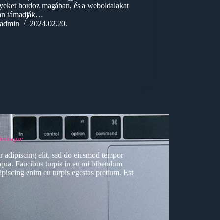
lyeket hordoz magában, és a weboldalakat
an támadják…
admin
2024.02.20.
erisque
r adipiscing elit, sed do eiusmod tempor
liqua. Faucibus turpis in eu mi bibendum
piscing enim eu turpis egestas pretium. Est