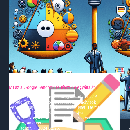
Egyéb
Mi az a Google Sandbox és létezik-e egyáltalán?
Mi az a Google Sandbox és hogyan működik? A
Google Sandbox egy olyan fogalom, amely sok
webhely tulajdonos számára ismerős lehet. De mi
is pontosan a Google Sandbox, és hogyan
működik? Nos, a Google Sandbox egy olyan
kifejezés, amelyet a…
admin
2024.02.26.