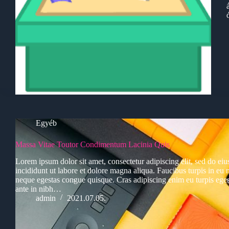
Egyéb
Massa Vitae Toutor Condimentum Lacinia Quis
Lorem ipsum dolor sit amet, consectetur adipiscing elit, sed do e
incididunt ut labore et dolore magna aliqua. Faucibus turpis in e
neque egestas congue quisque. Cras adipiscing enim eu turpis eges
ante in nibh…
admin
2021.07.05.