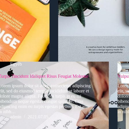
Egyéb
Turpis Tincidunt Idaliquet Risus Feugiat Molestie
Vulpu
Lorem ipsum dolor sit amet, consectetur adipiscing
Lorem 
elit, sed do eiusmod tempor incididunt ut labore et
elit, 
dolore magna aliqua. Faucibus turpis in eu mi
dolore
bibendum neque egestas congue quisque. Cras
biben
adipiscing enim eu turpis egestas pretium. Est ante
adipis
in nibh…
in ni
admin
2021.07.05.