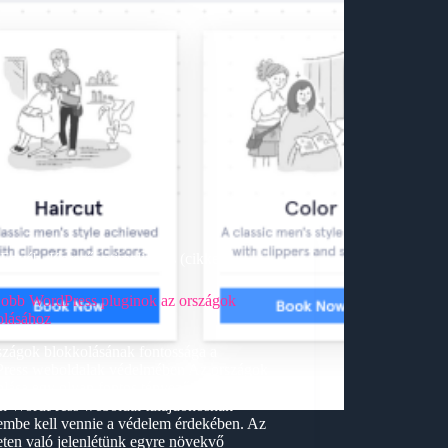
Egyéb
,
Keresőoptimalizálás (cikkek)
jobb WordPress pluginok az országok
olásához
szágok blokkolásának fontossága a
ress weboldalak védelmében Az országok
lása egy olyan fontos tényező, amelyet
n WordPress weboldal tulajdonosnak
lembe kell vennie a védelem érdekében. Az
eten való jelenlétünk egyre növekvő