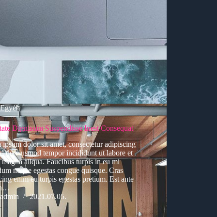
Egyéb
tate Dignissim Suspendisse Inest Consequat
ipsum dolor sit amet, consectetur adipiscing
sed do eiusmod tempor incididunt ut labore et
 magna aliqua. Faucibus turpis in eu mi
dum neque egestas congue quisque. Cras
cing enim eu turpis egestas pretium. Est ante
bh…
admin
2021.07.05.