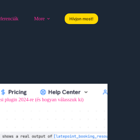
ferenciák
More
Hívjon most!
si plugin 2024-re (és hogyan válasszuk ki)
 és kezelni étterme vagy más vállalkozása
foglalási bővítmény, amelyek segítségével
tékony webhelyet hozhat létre, amely
dPress étteremfoglalási plugint keres
ávézót,…