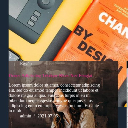
Egyéb
Donec Adipiscing Tristique Risus Nec Feugiat
Lorem ipsum dolor sit amet, consectetur adipiscing
elit, sed do eiusmod tempor incididunt ut labore et
dolore magna aliqua. Faucibus turpis in eu mi
bibendum neque egestas congue quisque. Cras
adipiscing enim eu turpis egestas pretium. Est ante
in nibh…
admin
2021.07.05.