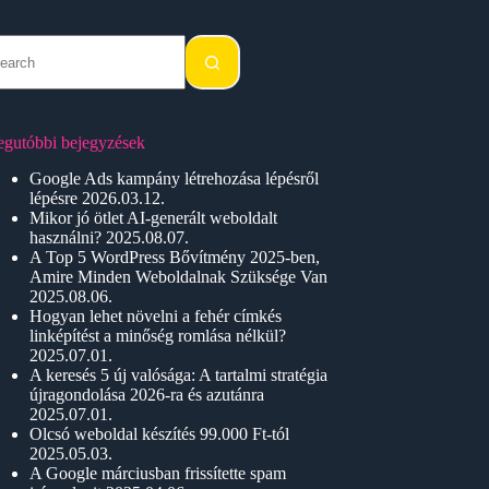
o
sults
egutóbbi bejegyzések
Google Ads kampány létrehozása lépésről
lépésre
2026.03.12.
Mikor jó ötlet AI-generált weboldalt
használni?
2025.08.07.
A Top 5 WordPress Bővítmény 2025-ben,
Amire Minden Weboldalnak Szüksége Van
2025.08.06.
Hogyan lehet növelni a fehér címkés
linképítést a minőség romlása nélkül?
2025.07.01.
A keresés 5 új valósága: A tartalmi stratégia
újragondolása 2026-ra és azutánra
2025.07.01.
Olcsó weboldal készítés 99.000 Ft-tól
2025.05.03.
A Google márciusban frissítette spam