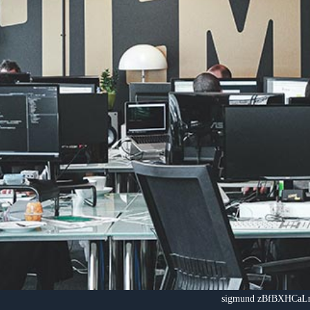
sigmund zBfBXHCaLm