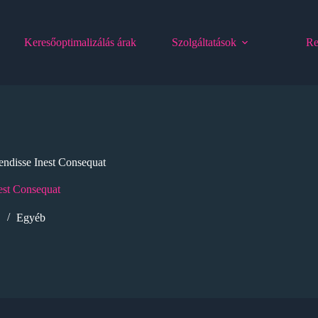
Keresőoptimalizálás árak
Szolgáltatások
Re
endisse Inest Consequat
est Consequat
.
Egyéb