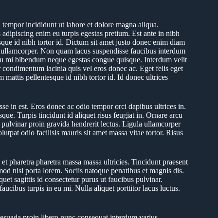
 tempor incididunt ut labore et dolore magna aliqua.
dipiscing enim eu turpis egestas pretium. Est ante in nibh
esque id nibh tortor id. Dictum sit amet justo donec enim diam
est ullamcorper. Non quam lacus suspendisse faucibus interdum
 eu mi bibendum neque egestas congue quisque. Interdum velit
r condimentum lacinia quis vel eros donec ac. Eget felis eget
mattis pellentesque id nibh tortor id. Id donec ultrices
sse in est. Eros donec ac odio tempor orci dapibus ultrices in.
que. Turpis tincidunt id aliquet risus feugiat in. Ornare arcu
pulvinar proin gravida hendrerit lectus. Ligula ullamcorper
utpat odio facilisis mauris sit amet massa vitae tortor. Risus
t pharetra pharetra massa massa ultricies. Tincidunt praesent
mod nisi porta lorem. Sociis natoque penatibus et magnis dis.
quet sagittis id consectetur purus ut faucibus pulvinar.
ucibus turpis in eu mi. Nulla aliquet porttitor lacus luctus.
alesuada proin libero nunc consequat interdum varius.