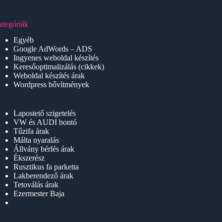
ategóriák
Egyéb
Google AdWords – ADS
Ingyenes weboldal készítés
Keresőoptimalizálás (cikkek)
Weboldal készítés árak
Wordpress bővítmények
Lapostető szigetelés
VW és AUDI bontó
Tűzifa árak
Málta nyaralás
Állvány bérlés árak
Ékszerész
Rusztikus fa parketta
Lakberendező árak
Tetoválás árak
Ezermester Baja