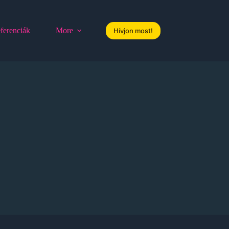
ferenciák
More
Hívjon most!