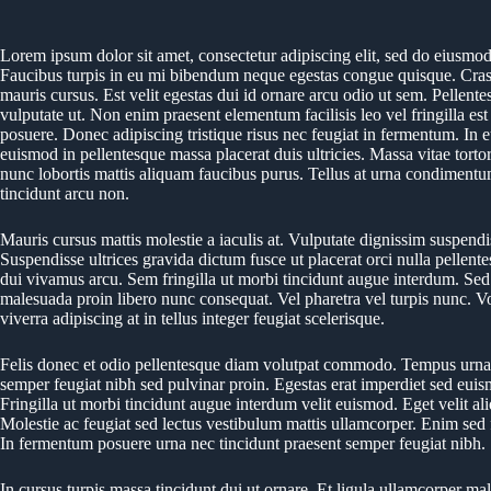
Lorem ipsum dolor sit amet, consectetur adipiscing elit, sed do eiusmod
Faucibus turpis in eu mi bibendum neque egestas congue quisque. Cras a
mauris cursus. Est velit egestas dui id ornare arcu odio ut sem. Pellent
vulputate ut. Non enim praesent elementum facilisis leo vel fringilla 
posuere. Donec adipiscing tristique risus nec feugiat in fermentum. In
euismod in pellentesque massa placerat duis ultricies. Massa vitae torto
nunc lobortis mattis aliquam faucibus purus. Tellus at urna condimentum 
tincidunt arcu non.
Mauris cursus mattis molestie a iaculis at. Vulputate dignissim suspendi
Suspendisse ultrices gravida dictum fusce ut placerat orci nulla pellentes
dui vivamus arcu. Sem fringilla ut morbi tincidunt augue interdum. Sed 
malesuada proin libero nunc consequat. Vel pharetra vel turpis nunc. Vol
viverra adipiscing at in tellus integer feugiat scelerisque.
Felis donec et odio pellentesque diam volutpat commodo. Tempus urna e
semper feugiat nibh sed pulvinar proin. Egestas erat imperdiet sed euis
Fringilla ut morbi tincidunt augue interdum velit euismod. Eget velit ali
Molestie ac feugiat sed lectus vestibulum mattis ullamcorper. Enim sed fa
In fermentum posuere urna nec tincidunt praesent semper feugiat nibh.
In cursus turpis massa tincidunt dui ut ornare. Et ligula ullamcorper m