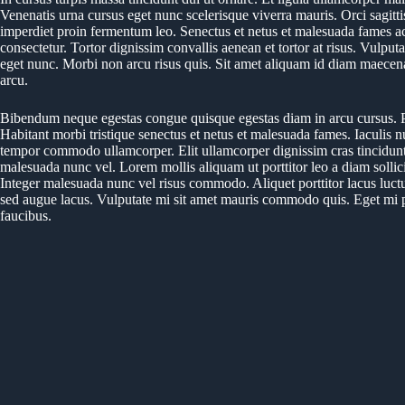
Venenatis urna cursus eget nunc scelerisque viverra mauris. Orci sagittis
imperdiet proin fermentum leo. Senectus et netus et malesuada fames ac
consectetur. Tortor dignissim convallis aenean et tortor at risus. Vulput
eget nunc. Morbi non arcu risus quis. Sit amet aliquam id diam maecenas
arcu.
Bibendum neque egestas congue quisque egestas diam in arcu cursus. Ph
Habitant morbi tristique senectus et netus et malesuada fames. Iaculis n
tempor commodo ullamcorper. Elit ullamcorper dignissim cras tincidunt l
malesuada nunc vel. Lorem mollis aliquam ut porttitor leo a diam sollic
Integer malesuada nunc vel risus commodo. Aliquet porttitor lacus luct
sed augue lacus. Vulputate mi sit amet mauris commodo quis. Eget mi p
faucibus.