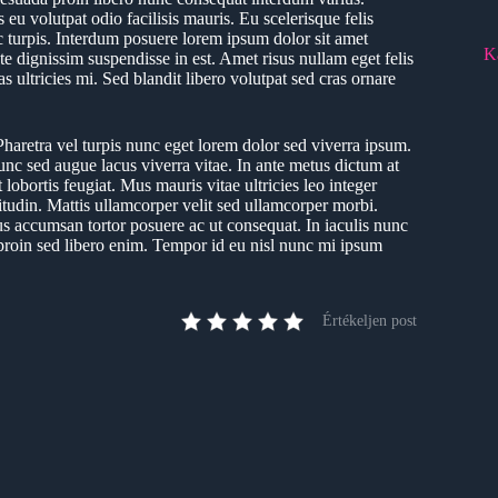
 eu volutpat odio facilisis mauris. Eu scelerisque felis
 turpis. Interdum posuere lorem ipsum dolor sit amet
K
ate dignissim suspendisse in est. Amet risus nullam eget felis
 ultricies mi. Sed blandit libero volutpat sed cras ornare
aretra vel turpis nunc eget lorem dolor sed viverra ipsum.
unc sed augue lacus viverra vitae. In ante metus dictum at
obortis feugiat. Mus mauris vitae ultricies leo integer
itudin. Mattis ullamcorper velit sed ullamcorper morbi.
us accumsan tortor posuere ac ut consequat. In iaculis nunc
roin sed libero enim. Tempor id eu nisl nunc mi ipsum
Értékeljen post