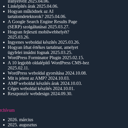
irányelveit
2025.04.06.
Linképítés árak
2025.04.06.
Hogyan működnek az AI
tartalomdetektorok?
2025.04.06.
A Google Search Engine Results Page
(SERP) szolgáltatásai
2025.03.27.
Hogyan fejleszti mobilwebhelyét?
2025.03.26.
Ingyenes weboldal készítés
2025.03.26.
Hogyan írhat értékes tartalmat, amelyet
ügyfelei imádni fognak
2025.03.25.
WordPress Forminator Plugin
2025.02.15.
A 10 legjobb oldalépítő WordPress CMS-hez
2025.02.11.
WordPress weboldal gyorsítása
2024.10.08.
Mit is jelent az AMP?
2024.10.03.
AMP weboldal készítés árak
2024.10.03.
Céges weboldal készítés
2024.10.01.
Reszponzív webdesign
2024.09.30.
rchívum
2026. március
2025. augusztus