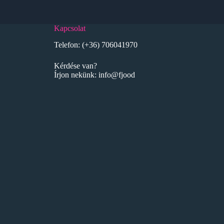
Kapcsolat
Telefon:
(+36) 706041970
Kérdése van?
Írjon nekünk:
info@fjood