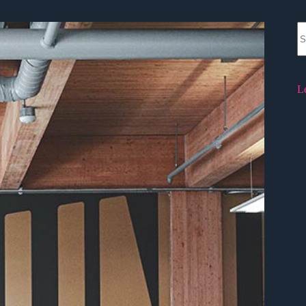
N
re
L