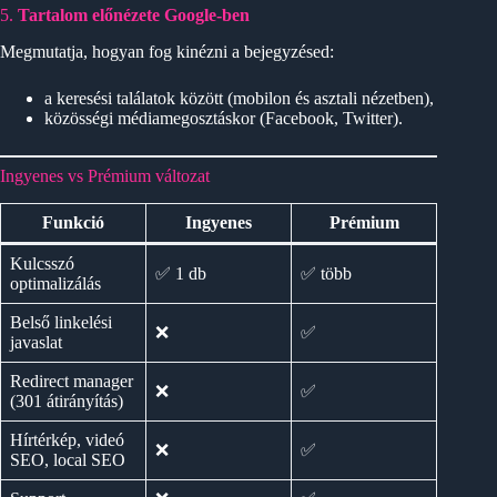
5.
Tartalom előnézete Google-ben
Megmutatja, hogyan fog kinézni a bejegyzésed:
a keresési találatok között (mobilon és asztali nézetben),
közösségi médiamegosztáskor (Facebook, Twitter).
Ingyenes vs Prémium változat
Funkció
Ingyenes
Prémium
Kulcsszó
✅ 1 db
✅ több
optimalizálás
Belső linkelési
❌
✅
javaslat
Redirect manager
❌
✅
(301 átirányítás)
Hírtérkép, videó
❌
✅
SEO, local SEO