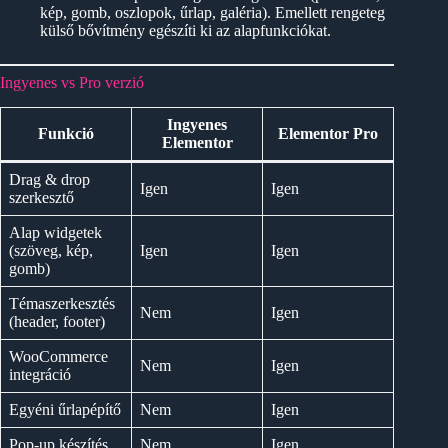
kép, gomb, oszlopok, űrlap, galéria). Emellett rengeteg
külső bővítmény egészíti ki az alapfunkciókat.
Ingyenes vs Pro verzió
Ingyenes
Funkció
Elementor Pro
Elementor
Drag & drop
Igen
Igen
szerkesztő
Alap widgetek
(szöveg, kép,
Igen
Igen
gomb)
Témaszerkesztés
Nem
Igen
(header, footer)
WooCommerce
Nem
Igen
integráció
Egyéni űrlapépítő
Nem
Igen
Pop-up készítés
Nem
Igen