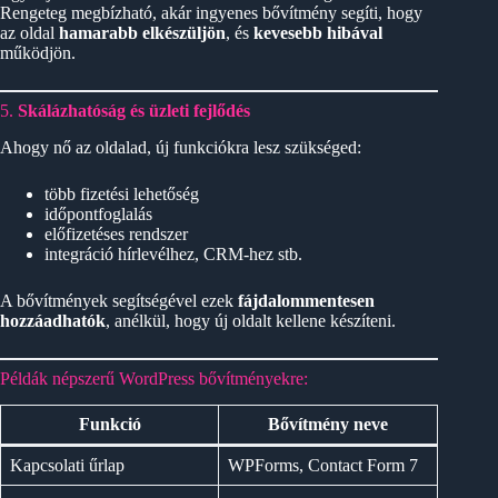
Rengeteg megbízható, akár ingyenes bővítmény segíti, hogy
az oldal
hamarabb elkészüljön
, és
kevesebb hibával
működjön.
5.
Skálázhatóság és üzleti fejlődés
Ahogy nő az oldalad, új funkciókra lesz szükséged:
több fizetési lehetőség
időpontfoglalás
előfizetéses rendszer
integráció hírlevélhez, CRM-hez stb.
A bővítmények segítségével ezek
fájdalommentesen
hozzáadhatók
, anélkül, hogy új oldalt kellene készíteni.
Példák népszerű WordPress bővítményekre:
Funkció
Bővítmény neve
Kapcsolati űrlap
WPForms, Contact Form 7