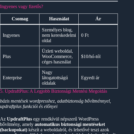
Ingyenes vagy fizetős?
Csomag
Használat
Ár
Személyes blog,
Ingyenes
nem kereskedelmi
0 Ft
oldal
Üzleti weboldal,
Plus
WooCommerce,
$10/hó-tól
céges használat
Nagy
Enterprise
látogatottságú
Egyedi ár
oldalak
5. UpdraftPlus: A Legjobb Biztonsági Mentési Megoldás
bázis mentések wordpresshez, adatbiztonság bővítménnyel,
updraftplus funkciói és előnyei
Az
UpdraftPlus
egy rendkívül népszerű WordPress
bővítmény, amely
automatikus biztonsági mentéseket
(backupokat)
készít a weboldalról, és lehetővé teszi azok