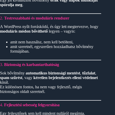
Egy jól kiválasztott bővítmény
órák vagy napok munkáját
spórolja meg
.
2.
Testreszabható és moduláris rendszer
A WordPress nyílt forráskódú, és úgy lett megtervezve, hogy
moduláris módon bővíthető
legyen – vagyis:
amit nem használsz, nem kell betölteni,
amit szeretnél, egyszerűen hozzáadhatsz bővítmény
formájában.
3.
Biztonság és karbantarthatóság
Sok bővítmény
automatikus biztonsági mentést
,
tűzfalat
,
spam szűrést
, vagy
kéretlen bejelentkezés elleni védelmet
kínál.
Ez különösen fontos, ha nem vagy fejlesztő, mégis
biztonságos oldalt szeretnél.
4.
Fejlesztési sebesség felgyorsítása
Egy fejlesztőnek sem kell mindent nulláról megírnia.