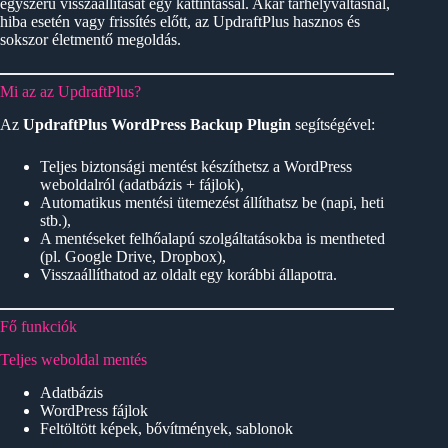
egyszerű visszaállítását egy kattintással. Akár tárhelyváltásnál,
hiba esetén vagy frissítés előtt, az UpdraftPlus hasznos és
sokszor életmentő megoldás.
Mi az az UpdraftPlus?
Az
UpdraftPlus WordPress Backup Plugin
segítségével:
Teljes biztonsági mentést készíthetsz a WordPress
weboldalról (adatbázis + fájlok),
Automatikus mentési ütemezést állíthatsz be (napi, heti
stb.),
A mentéseket felhőalapú szolgáltatásokba is mentheted
(pl. Google Drive, Dropbox),
Visszaállíthatod az oldalt egy korábbi állapotra.
Fő funkciók
Teljes weboldal mentés
Adatbázis
WordPress fájlok
Feltöltött képek, bővítmények, sablonok