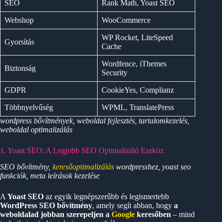
SEO
Rank Math, Yoast SEO
Webshop
WooCommerce
WP Rocket, LiteSpeed
Gyorsítás
Cache
Wordfence, iThemes
Biztonság
Security
GDPR
CookieYes, Complianz
Többnyelvűség
WPML, TranslatePress
wordpress bővítmények, weboldal fejlesztés, tartalomkezelés,
weboldal optimalizálás
1. Yoast SEO: A Legjobb SEO Optimalizáló Eszköz
SEO bővítmény,
keresőoptimalizálás
wordpresshez, yoast seo
funkciók, meta leírások kezelése
A
Yoast SEO
az egyik legnépszerűbb és legismertebb
WordPress SEO bővítmény
, amely segít abban, hogy
a
weboldalad jobban szerepeljen a
Google
keresőben
– mind