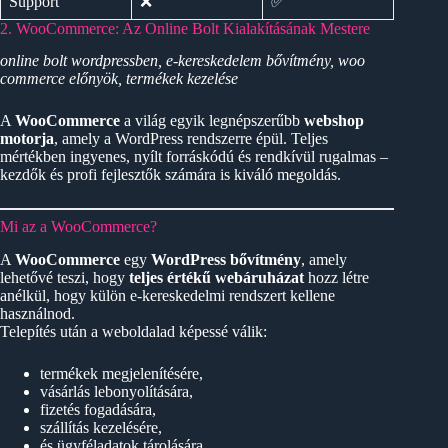
Support
❌
✅
2. WooCommerce: Az Online Bolt Kialakításának Mestere
online bolt wordpressben, e-kereskedelem bővítmény, woo
commerce előnyök, termékek kezelése
A
WooCommerce
a világ egyik legnépszerűbb
webshop
motorja
, amely a WordPress rendszerre épül. Teljes
mértékben ingyenes, nyílt forráskódú és rendkívül rugalmas –
kezdők és profi fejlesztők számára is kiváló megoldás.
Mi az a WooCommerce?
A
WooCommerce
egy
WordPress bővítmény
, amely
lehetővé teszi, hogy
teljes értékű webáruházat
hozz létre
anélkül, hogy külön e-kereskedelmi rendszert kellene
használnod.
Telepítés után a weboldalad képessé válik:
termékek megjelenítésére,
vásárlás lebonyolítására,
fizetés fogadására,
szállítás kezelésére,
és ügyféladatok tárolására.