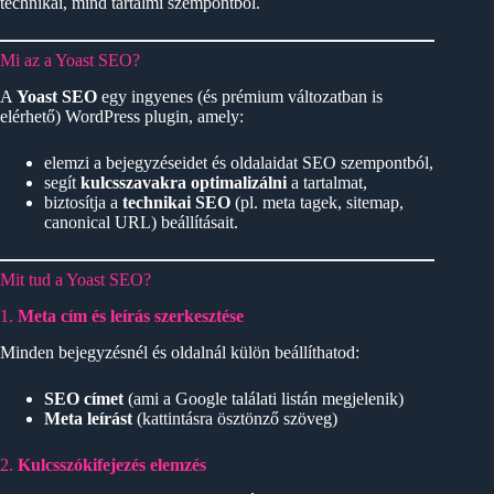
technikai, mind tartalmi szempontból.
Mi az a Yoast SEO?
A
Yoast SEO
egy ingyenes (és prémium változatban is
elérhető) WordPress plugin, amely:
elemzi a bejegyzéseidet és oldalaidat SEO szempontból,
segít
kulcsszavakra optimalizálni
a tartalmat,
biztosítja a
technikai SEO
(pl. meta tagek, sitemap,
canonical URL) beállításait.
Mit tud a Yoast SEO?
1.
Meta cím és leírás szerkesztése
Minden bejegyzésnél és oldalnál külön beállíthatod:
SEO címet
(ami a Google találati listán megjelenik)
Meta leírást
(kattintásra ösztönző szöveg)
2.
Kulcsszókifejezés elemzés