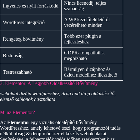
Nincs licencdíj, teljes
Ingyenes és nyílt forráskódú
szabadság
A WP kezelőfelületéről
WordPress integráció
vezérelhető minden
Több ezer plugin a
Rengeteg bővítmény
fejlesztéshez
GDPR-kompatibilis,
Biztonság
megbízható
Bármilyen dizájnhoz és
Testreszabható
üzleti modellhez illeszthető
3. Elementor: A Legjobb Oldalkészítő Bővítmény
weboldal dizájn wordpresshez, drag and drop oldalkészítő,
elemző sablonok használata
Mi az Elementor?
Az
Elementor
egy vizuális oldalépítő bővítmény
WordPresshez, amely lehetővé teszi, hogy programozói tudás
nélkül,
drag & drop
módszerrel készíts weboldalakat.
Segítségével a felhasználók valós időben szerkeszthetik az