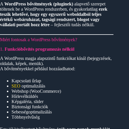
A
WordPress bővítmények (pluginek)
alapvető szerepet
töltenek be a WordPress rendszerben, és gyakorlatilag
ezek
teszik lehetővé, hogy egy egyszerű weboldalból teljes
értékű webáruházat, tagsági rendszert, blogot vagy
vállalati portált hozz létre
– fejlesztői tudás nélkül.
Miért fontosak a WordPress bővítmények?
1.
Funkcióbővítés programozás nélkül
A WordPress magja alapszintű funkciókat kínál (bejegyzések,
oldalak, képek, menük).
A bővítményekkel például hozzáadhatod:
Kapcsolati űrlap
SEO
optimalizálás
Webshop (WooCommerce)
Hírlevélküldés
Képgaléria, slider
Biztonsági funkciók
Sebességoptimalizálás
Többnyelvűség