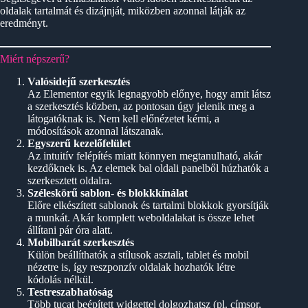
oldalak tartalmát és dizájnját, miközben azonnal látják az
eredményt.
Miért népszerű?
Valósidejű szerkesztés
Az Elementor egyik legnagyobb előnye, hogy amit látsz
a szerkesztés közben, az pontosan úgy jelenik meg a
látogatóknak is. Nem kell előnézetet kérni, a
módosítások azonnal látszanak.
Egyszerű kezelőfelület
Az intuitív felépítés miatt könnyen megtanulható, akár
kezdőknek is. Az elemek bal oldali panelből húzhatók a
szerkesztett oldalra.
Széleskörű sablon- és blokkkínálat
Előre elkészített sablonok és tartalmi blokkok gyorsítják
a munkát. Akár komplett weboldalakat is össze lehet
állítani pár óra alatt.
Mobilbarát szerkesztés
Külön beállíthatók a stílusok asztali, tablet és mobil
nézetre is, így reszponzív oldalak hozhatók létre
kódolás nélkül.
Testreszabhatóság
Több tucat beépített widgettel dolgozhatsz (pl. címsor,