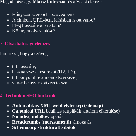
Megadhatsz egy
fókusz kulcsszót
, és a Yoast elemzi:
Hányszor szerepel a szövegben?
A címben, URL-ben, leírásban is ott van-e?
Elég hosszú-e a tartalom?
Könnyen olvasható-e?
3.
Olvashatósági elemzés
Pontozza, hogy a szöveg:
túl hosszú-e,
használsz-e címsorokat (H2, H3),
túl bonyolult-e a mondatszerkezet,
van-e bekezdés, átvezető szó.
4.
Technikai SEO funkciók
Automatikus XML webhelytérkép (sitemap)
Canonical URL
beállítás (duplikált tartalom elkerülése)
Noindex
,
nofollow
opciók
Breadcrumbs (morzsamenü)
támogatás
Schema.org struktúrált adatok