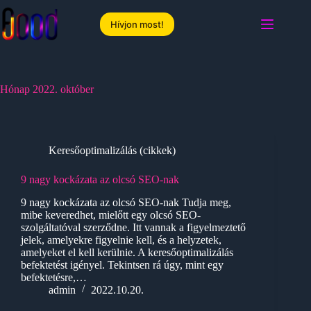
Skip
to
Hívjon most!
content
Hónap
2022. október
Keresőoptimalizálás (cikkek)
9 nagy kockázata az olcsó SEO-nak
9 nagy kockázata az olcsó SEO-nak Tudja meg,
mibe keveredhet, mielőtt egy olcsó SEO-
szolgáltatóval szerződne. Itt vannak a figyelmeztető
jelek, amelyekre figyelnie kell, és a helyzetek,
amelyeket el kell kerülnie. A keresőoptimalizálás
befektetést igényel. Tekintsen rá úgy, mint egy
befektetésre,…
admin
2022.10.20.