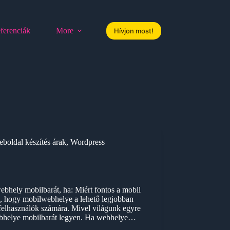
ferenciák
More
Hívjon most!
boldal készítés árak
,
Wordpress
bhely mobilbarát, ha: Miért fontos a mobil
 hogy mobilwebhelye a lehető legjobban
-felhasználók számára. Mivel világunk egyre
webhelye mobilbarát legyen. Ha webhelye…