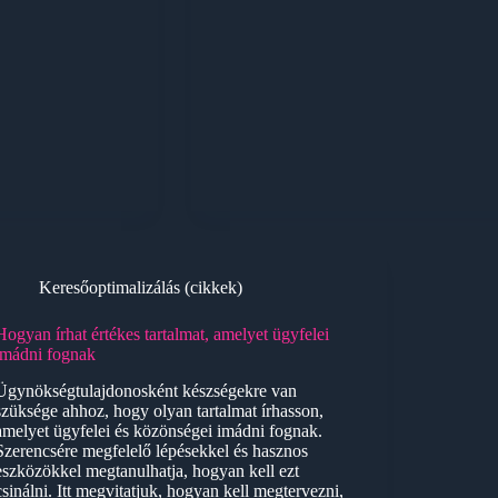
Keresőoptimalizálás (cikkek)
Hogyan írhat értékes tartalmat, amelyet ügyfelei
imádni fognak
Ügynökségtulajdonosként készségekre van
szüksége ahhoz, hogy olyan tartalmat írhasson,
amelyet ügyfelei és közönségei imádni fognak.
Szerencsére megfelelő lépésekkel és hasznos
eszközökkel megtanulhatja, hogyan kell ezt
csinálni. Itt megvitatjuk, hogyan kell megtervezni,