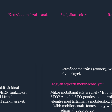
Keresőoptimalizálás árak
Szolgáltatások
Re
Keresőoptimalizálás (cikkek)
,
We
bővítmények
Hogyan fejleszti mobilwebhelyét?
listát kínál.
e SERP-funkciókat
Mikor mobilbarát egy webhely? Egy we
l kiemelt
SEO? A mobil SEO gondoskodik arról,
I áttekintéseket.
jelenítse meg tartalmait a mobileszköz
inkább mobilorientált, fontos, hogy 
admin
2025.03.26.