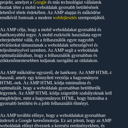
projekt, amelyet a
Google
és más technológiai vállalatok
hoztak létre a mobil weboldalak gyorsabb betöltésének
lehetővé tétele érdekében. Az AMP alapjai és működése
rendkívül fontosak a modern
webfejlesztés
szempontjából.
Az AMP célja, hogy a mobil weboldalakat gyorsabbá és
hatékonyabbá tegye. A mobil eszközök használata egyre
elterjedtebbé válik, és a felhasználók egyre nagyobb
elvárásokat támasztanak a weboldalak sebességével és
teljesítményével szemben. Az AMP segít a weboldalak
optimalizálásában, hogy a felhasználók gyorsabban és
zökkenőmentesebben tudjanak navigálni az oldalakon.
Az AMP működése egyszerű, de hatékony. Az AMP HTML-t
használ, amely egy könnyített verziója a hagyományos
HTML-nek. Az AMP HTML kódja minimalista és
optimalizált, hogy a weboldalak gyorsabban betölthetők
legyenek. Az AMP HTML kódja szigorúbb szabályoknak kell
megfeleljen, mint a hagyományos HTML, hogy biztosítsa a
gyorsabb betöltést és a jobb felhasználói élményt.
Az AMP további előnye, hogy a weboldalakat gyorsabban
indexeli a Google keresőmotorja. Ez azt jelenti, hogy az AMP
weboldalak előnyt élveznek a keresési eredményekben, és