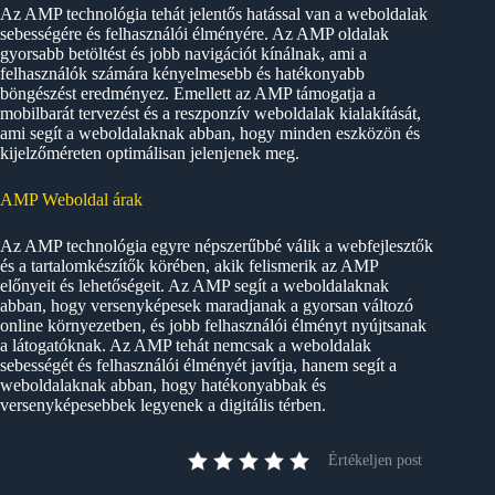
Az AMP technológia tehát jelentős hatással van a weboldalak
sebességére és felhasználói élményére. Az AMP oldalak
gyorsabb betöltést és jobb navigációt kínálnak, ami a
felhasználók számára kényelmesebb és hatékonyabb
böngészést eredményez. Emellett az AMP támogatja a
mobilbarát tervezést és a reszponzív weboldalak kialakítását,
ami segít a weboldalaknak abban, hogy minden eszközön és
kijelzőméreten optimálisan jelenjenek meg.
AMP Weboldal árak
Az AMP technológia egyre népszerűbbé válik a webfejlesztők
és a tartalomkészítők körében, akik felismerik az AMP
előnyeit és lehetőségeit. Az AMP segít a weboldalaknak
abban, hogy versenyképesek maradjanak a gyorsan változó
online környezetben, és jobb felhasználói élményt nyújtsanak
a látogatóknak. Az AMP tehát nemcsak a weboldalak
sebességét és felhasználói élményét javítja, hanem segít a
weboldalaknak abban, hogy hatékonyabbak és
versenyképesebbek legyenek a digitális térben.
Értékeljen post