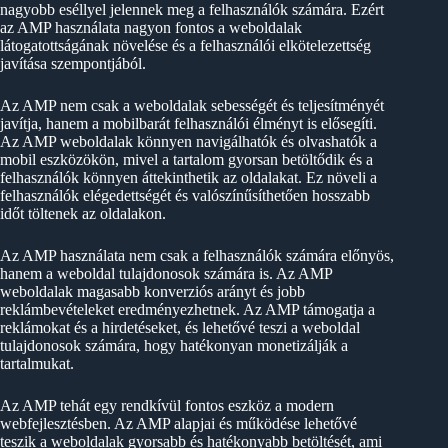
nagyobb eséllyel jelennek meg a felhasználók számára. Ezért
az AMP használata nagyon fontos a weboldalak
látogatottságának növelése és a felhasználói elkötelezettség
javítása szempontjából.
Az AMP nem csak a weboldalak sebességét és teljesítményét
javítja, hanem a mobilbarát felhasználói élményt is elősegíti.
Az AMP weboldalak könnyen navigálhatók és olvashatók a
mobil eszközökön, mivel a tartalom gyorsan betöltődik és a
felhasználók könnyen áttekinthetik az oldalakat. Ez növeli a
felhasználók elégedettségét és valószínűsíthetően hosszabb
időt töltenek az oldalakon.
Az AMP használata nem csak a felhasználók számára előnyös,
hanem a weboldal tulajdonosok számára is. Az AMP
weboldalak magasabb konverziós arányt és jobb
reklámbevételeket eredményezhetnek. Az AMP támogatja a
reklámokat és a hirdetéseket, és lehetővé teszi a weboldal
tulajdonosok számára, hogy hatékonyan monetizálják a
tartalmukat.
Az AMP tehát egy rendkívül fontos eszköz a modern
webfejlesztésben. Az AMP alapjai és működése lehetővé
teszik a weboldalak gyorsabb és hatékonyabb betöltését, ami