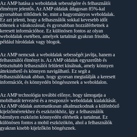
Az AMP hatása a weboldalak sebességére és felhasználói
élményre jelentős. Az AMP oldalak átlagosan 85%-kal
gyorsabban töltődnek be, mint a hagyományos weboldalak.
Ez azt jelenti, hogy a felhasználók sokkal kevesebb időt
töltenek a várakozással, és gyorsabban hozzáférhetnek a
keresett információhoz. Ez különösen fontos az olyan
weboldalak esetében, amelyek tartalmát gyakran frissítik,
például híroldalak vagy blogok.
Az AMP nemcsak a weboldalak sebességét javítja, hanem a
felhasználói élményt is. Az AMP oldalak egyszerűbb és
letisztultabb felhasználói felületet kínálnak, amely könnyen
áttekinthető és könnyen navigálható. Ez segít a
felhasználóknak abban, hogy gyorsan megtalálják a keresett
információt, és könnyedén böngésszenek a weboldalon.
Az AMP technológia további előnye, hogy támogatja a
mobilbarát tervezést és a reszponzív weboldalak kialakítását.
Az AMP oldalak automatikusan alkalmazkodnak a különböző
kijelzőméretekhez és eszközökhöz, így a felhasználók
bármilyen eszközön könnyedén elérhetik a tartalmat. Ez
különösen fontos a mobil eszközökön, ahol a felhasználók
gyakran kisebb kijelzőkön böngésznek.