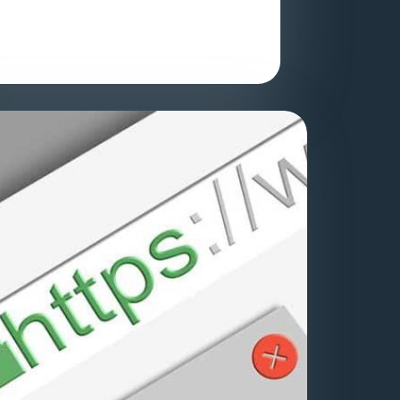
eting alapjai: Miért fontos a marketing és
 segít a vállalkozásoknak elérni céljaikat? A
ting alapjai olyan fogalmakat…