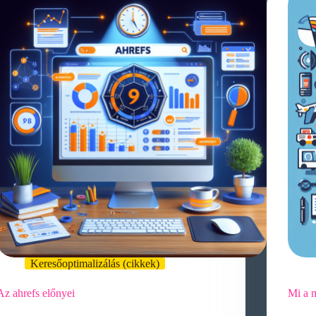
Keresőoptimalizálás (cikkek)
Az ahrefs előnyei
Mi a m