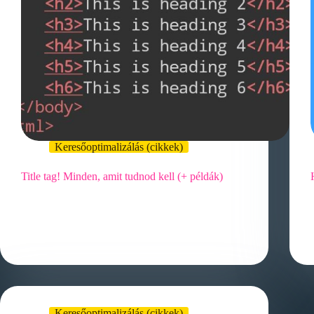
Keresőoptimalizálás (cikkek)
Title tag! Minden, amit tudnod kell (+ példák)
Mi az a Title tag és miért fontos a SEO
szempontjából? A Title tag egy olyan elem a
weboldalak…
Keresőoptimalizálás (cikkek)