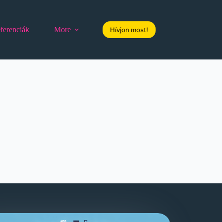
ferenciák
More
Hívjon most!