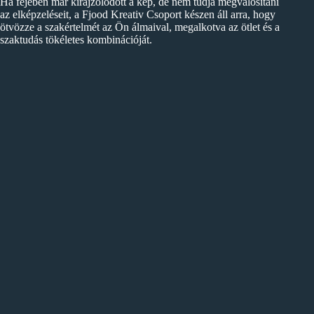
Ha fejében már kirajzolódott a kép, de nem tudja megvalósítani
az elképzeléseit, a Fjood Kreativ Csoport készen áll arra, hogy
ötvözze a szakértelmét az Ön álmaival, megalkotva az ötlet és a
szaktudás tökéletes kombinációját.