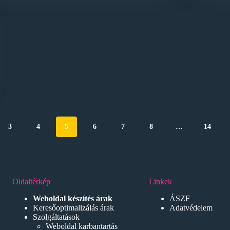
3
4
5
6
7
8
…
14
Oldaltérkép
Linkek
Weboldal készítés árak
ÁSZF
Keresőoptimalizálás árak
Adatvédelem
Szolgáltatások
Weboldal karbantartás