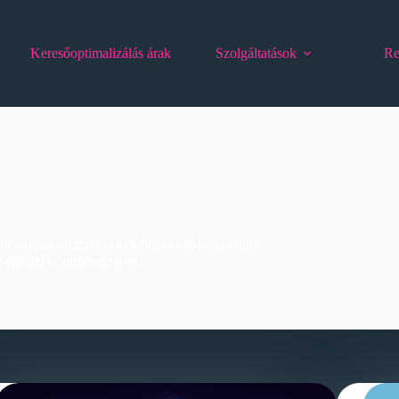
Keresőoptimalizálás árak
Szolgáltatások
Re
od tempor incididunt ut labore et dolore magna
e egestas congue quisque.