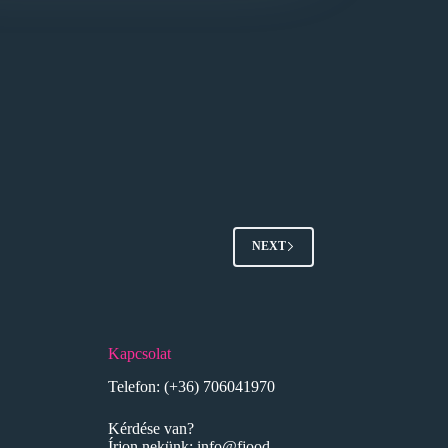
NEXT
Kapcsolat
Telefon:
(+36) 706041970
Kérdése van?
Írjon nekünk:
info@fjood