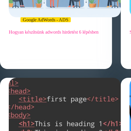
Google AdWords - ADS
Hogyan készítsünk adwords hirdetést 6 lépésben
Az AdWords hirdetési platform bemutatása és
előnyei Az AdWords hirdetési platform egyike a
legnépszerűbb online hirdetési eszközöknek,
amelyeket a…