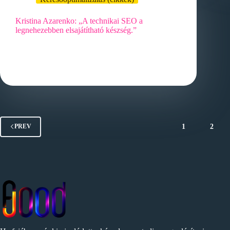
Kristina Azarenko: „A technikai SEO a
legnehezebben elsajátítható készség.”
A technikai SEO alapjai és hogyan lehet
elsajátítani A technikai SEO alapjai és hogyan lehet
elsajátítani A technikai SEO…
1
2
PREV