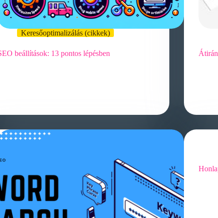
Keresőoptimalizálás (cikkek)
SEO beállítások: 13 pontos lépésben
Átirá
Hogyan optimalizálhatod a weboldalad SEO
Hogya
beállításait: 13 lépésben A weboldalak
befoly
keresőoptimalizálása (SEO) elengedhetetlen a
össze
sikerhez az online térben. Azonban…
Honlap
A honl
tényez
összet
szem