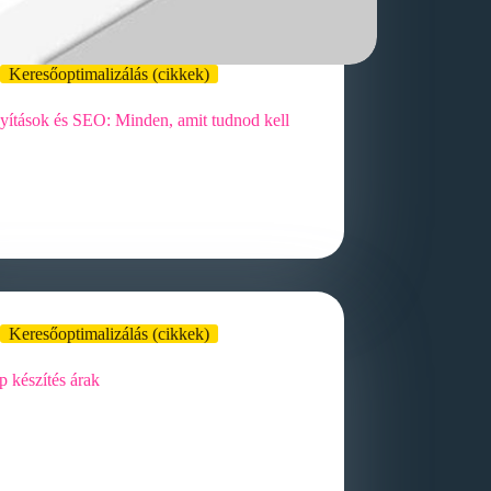
Keresőoptimalizálás (cikkek)
nyítások és SEO: Minden, amit tudnod kell
n működnek az átirányítások és hogyan
ásolják a SEO-t? Az átirányítások és az SEO
függése egy olyan téma, amely…
Keresőoptimalizálás (cikkek)
 készítés árak
ap készítés árak alapvető összetevői és
ői A honlap készítés árak alapvető
evői és tényezői számos fontos
pontot…