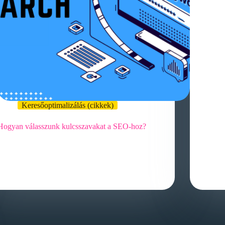
Keresőoptimalizálás (cikkek)
Hogyan válasszunk kulcsszavakat a SEO-hoz?
A kulcsszavak fontossága a SEO-ban: Hogyan
határozzuk meg a megfelelő kulcsszavakat a
weboldalunkhoz? A kulcsszavak kiválasztása az
egyik legfontosabb…