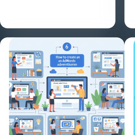
Szeretne online foglalásokat elfogadni és kezelni
étterme vagy más vállalkozása számára? Íme a tíz
legjobb WordPress foglalási bővítmény, amelyek…