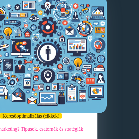
Keresőoptimalizálás (cikkek)
arketing? Típusok, csatornák és stratégiák