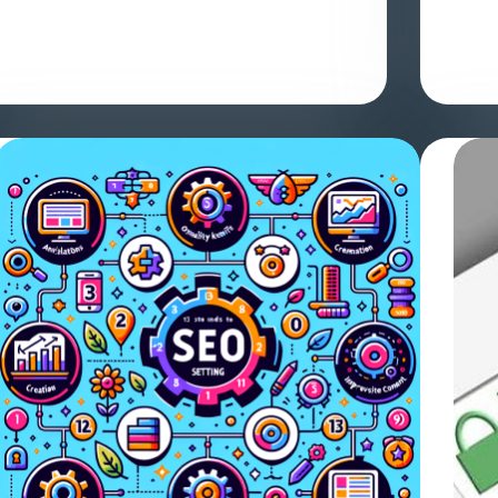
Az ahrefs előnyei a SEO optimalizálásban Az
A mark
ahrefs egy olyan eszköz, amelyet sokan használnak
hogyan
a SEO optimalizálás során. Ez…
marke