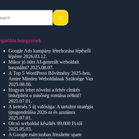
o
sults
egutóbbi bejegyzések
Google Ads kampány létrehozása lépésről
lépésre
2026.03.12.
Mikor jó ötlet AI-generált weboldalt
használni?
2025.08.07.
A Top 5 WordPress Bővítmény 2025-ben,
Amire Minden Weboldalnak Szüksége Van
2025.08.06.
Hogyan lehet növelni a fehér címkés
linképítést a minőség romlása nélkül?
2025.07.01.
A keresés 5 új valósága: A tartalmi stratégia
újragondolása 2026-ra és azutánra
2025.07.01.
Olcsó weboldal készítés 99.000 Ft-tól
2025.05.03.
A Google márciusban frissítette spam