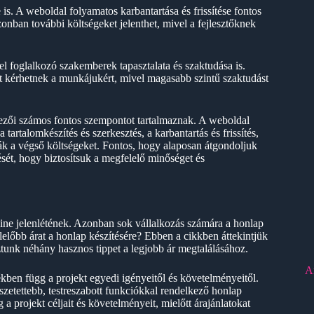
 is. A weboldal folyamatos karbantartása és frissítése fontos
nban további költségeket jelenthet, mivel a fejlesztőknek
vel foglalkozó szakemberek tapasztalata és szaktudása is.
t kérhetnek a munkájukért, mivel magasabb szintű szaktudást
yezői számos fontos szempontot tartalmaznak. A weboldal
 tartalomkészítés és szerkesztés, a karbantartás és frissítés,
ák a végső költségeket. Fontos, hogy alaposan átgondoljuk
ését, hogy biztosítsuk a megfelelő minőséget és
ine jelenlétének. Azonban sok vállalkozás számára a honlap
lelőbb árat a honlap készítésére? Ebben a cikkben áttekintjük
tunk néhány hasznos tippet a legjobb ár megtalálásához.
A
kben függ a projekt egyedi igényeitől és követelményeitől.
zetettebb, testreszabott funkciókkal rendelkező honlap
a projekt céljait és követelményeit, mielőtt árajánlatokat