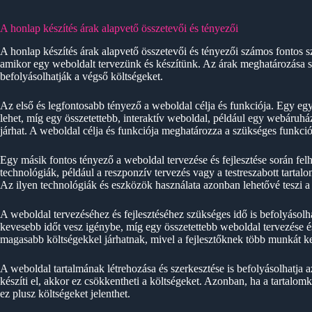
A honlap készítés árak alapvető összetevői és tényezői
A honlap készítés árak alapvető összetevői és tényezői számos fontos 
amikor egy weboldalt tervezünk és készítünk. Az árak meghatározása s
befolyásolhatják a végső költségeket.
Az első és legfontosabb tényező a weboldal célja és funkciója. Egy eg
lehet, míg egy összetettebb, interaktív weboldal, például egy webáruhá
járhat. A weboldal célja és funkciója meghatározza a szükséges funkciók
Egy másik fontos tényező a weboldal tervezése és fejlesztése során fel
technológiák, például a reszponzív tervezés vagy a testreszabott tarta
Az ilyen technológiák és eszközök használata azonban lehetővé teszi a 
A weboldal tervezéséhez és fejlesztéséhez szükséges idő is befolyásolh
kevesebb időt vesz igénybe, míg egy összetettebb weboldal tervezése és
magasabb költségekkel járhatnak, mivel a fejlesztőknek több munkát ke
A weboldal tartalmának létrehozása és szerkesztése is befolyásolhatja a
készíti el, akkor ez csökkentheti a költségeket. Azonban, ha a tartalom
ez plusz költségeket jelenthet.