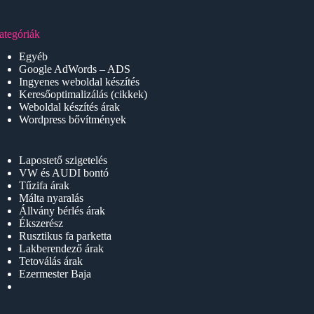
ategóriák
Egyéb
Google AdWords – ADS
Ingyenes weboldal készítés
Keresőoptimalizálás (cikkek)
Weboldal készítés árak
Wordpress bővítmények
Lapostető szigetelés
VW és AUDI bontó
Tűzifa árak
Málta nyaralás
Állvány bérlés árak
Ékszerész
Rusztikus fa parketta
Lakberendező árak
Tetoválás árak
Ezermester Baja