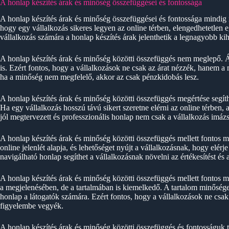
A honlap készítés árak és minőség összefüggései és fontossága
A honlap készítés árak és minőség összefüggései és fontossága mindig 
hogy egy vállalkozás sikeres legyen az online térben, elengedhetetlen 
vállalkozás számára a honlap készítés árak jelenthetik a legnagyobb kih
A honlap készítés árak és minőség közötti összefüggés nem meglepő. 
is. Ezért fontos, hogy a vállalkozások ne csak az árat nézzék, hanem a 
ha a minőség nem megfelelő, akkor az csak pénzkidobás lesz.
A honlap készítés árak és minőség közötti összefüggés megértése segít
Ha egy vállalkozás hosszú távú sikert szeretne elérni az online térbe
jól megtervezett és professzionális honlap nem csak a vállalkozás imázsát
A honlap készítés árak és minőség közötti összefüggés mellett fontos m
online jelenlét alapja, és lehetőséget nyújt a vállalkozásnak, hogy elér
navigálható honlap segíthet a vállalkozásnak növelni az értékesítést és a
A honlap készítés árak és minőség közötti összefüggés mellett fontos m
a megjelenésében, de a tartalmában is kiemelkedő. A tartalom minőség
honlap a látogatók számára. Ezért fontos, hogy a vállalkozások ne csak
figyelembe vegyék.
A honlap készítés árak és minőség közötti összefüggés és fontosságuk 