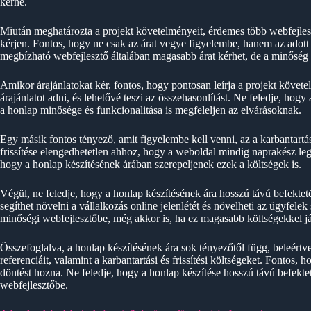
kérne.
Miután meghatározta a projekt követelményeit, érdemes több webfejlesz
kérjen. Fontos, hogy ne csak az árat vegye figyelembe, hanem az adott szo
megbízható webfejlesztő általában magasabb árat kérhet, de a minőség
Amikor árajánlatokat kér, fontos, hogy pontosan leírja a projekt követe
árajánlatot adni, és lehetővé teszi az összehasonlítást. Ne feledje, hog
a honlap minősége és funkcionalitása is megfeleljen az elvárásoknak.
Egy másik fontos tényező, amit figyelembe kell venni, az a karbantartási
frissítése elengedhetetlen ahhoz, hogy a weboldal mindig naprakész leg
hogy a honlap készítésének árában szerepeljenek ezek a költségek is.
Végül, ne feledje, hogy a honlap készítésének ára hosszú távú befektet
segíthet növelni a vállalkozás online jelenlétét és növelheti az ügyfel
minőségi webfejlesztőbe, még akkor is, ha ez magasabb költségekkel já
Összefoglalva, a honlap készítésének ára sok tényezőtől függ, beleértve
referenciáit, valamint a karbantartási és frissítési költségeket. Fontos,
döntést hozna. Ne feledje, hogy a honlap készítése hosszú távú befekt
webfejlesztőbe.