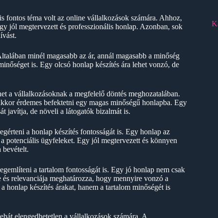
is fontos téma volt az online vállalkozások számára. Ahhoz,
K
egy jól megtervezett és professzionális honlap. Azonban, sok
ívást.
Általában minél magasabb az ár, annál magasabb a minőség
minőséget is. Egy olcsó honlap készítés ára lehet vonzó, de
het a vállalkozásoknak a megfelelő döntés meghozatalában.
n, akkor érdemes befektetni egy magas minőségű honlapba. Egy
 javítja, de növeli a látogatók bizalmát is.
egérteni a honlap készítés fontosságát is. Egy honlap az
je a potenciális ügyfeleket. Egy jól megtervezett és könnyen
 bevételt.
egemlíteni a tartalom fontosságát is. Egy jó honlap nem csak
e és relevanciája meghatározza, hogy mennyire vonzó a
 a honlap készítés árakat, hanem a tartalom minőségét is
tehát elengedhetetlen a vállalkozások számára. A