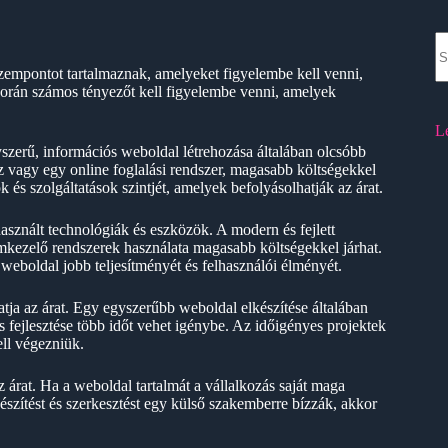
N
re
szempontot tartalmaznak, amelyeket figyelembe kell venni,
orán számos tényezőt kell figyelembe venni, amelyek
L
yszerű, információs weboldal létrehozása általában olcsóbb
z vagy egy online foglalási rendszer, magasabb költségekkel
 és szolgáltatások szintjét, amelyek befolyásolhatják az árat.
használt technológiák és eszközök. A modern és fejlett
lomkezelő rendszerek használata magasabb költségekkel járhat.
weboldal jobb teljesítményét és felhasználói élményét.
atja az árat. Egy egyszerűbb weboldal elkészítése általában
 fejlesztése több időt vehet igénybe. Az időigényes projektek
ll végezniük.
z árat. Ha a weboldal tartalmát a vállalkozás saját maga
készítést és szerkesztést egy külső szakemberre bízzák, akkor