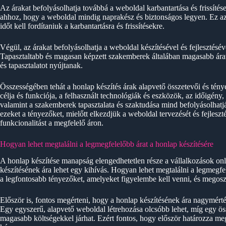
Az árakat befolyásolhatja továbbá a weboldal karbantartása és frissítése
ahhoz, hogy a weboldal mindig naprakész és biztonságos legyen. Ez azo
időt kell fordítaniuk a karbantartásra és frissítésekre.
Végül, az árakat befolyásolhatja a weboldal készítésével és fejlesztésé
Tapasztaltabb és magasan képzett szakemberek általában magasabb ára
és tapasztalatot nyújtanak.
Összességében tehát a honlap készítés árak alapvető összetevői és tén
célja és funkciója, a felhasznált technológiák és eszközök, az időigény, a
valamint a szakemberek tapasztalata és szaktudása mind befolyásolhatj
ezeket a tényezőket, mielőtt elkezdjük a weboldal tervezését és fejleszt
funkcionalitást a megfelelő áron.
Hogyan lehet megtalálni a legmegfelelőbb árat a honlap készítésére
A honlap készítése manapság elengedhetetlen része a vállalkozások onl
készítésének ára lehet egy kihívás. Hogyan lehet megtalálni a legmegfe
a legfontosabb tényezőket, amelyeket figyelembe kell venni, és megosz
Először is, fontos megérteni, hogy a honlap készítésének ára nagymérté
Egy egyszerű, alapvető weboldal létrehozása olcsóbb lehet, míg egy öss
magasabb költségekkel járhat. Ezért fontos, hogy először határozza meg 