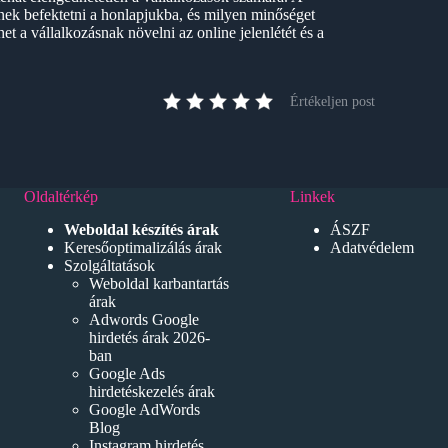
ek befektetni a honlapjukba, és milyen minőséget
et a vállalkozásnak növelni az online jelenlétét és a
Értékeljen post
Oldaltérkép
Linkek
Weboldal készítés árak
ÁSZF
Keresőoptimalizálás árak
Adatvédelem
Szolgáltatások
Weboldal karbantartás
árak
Adwords Google
hirdetés árak 2026-
ban
Google Ads
hirdetéskezelés árak
Google AdWords
Blog
Instagram hirdetés