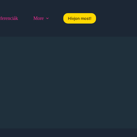
ferenciák
More
Hívjon most!