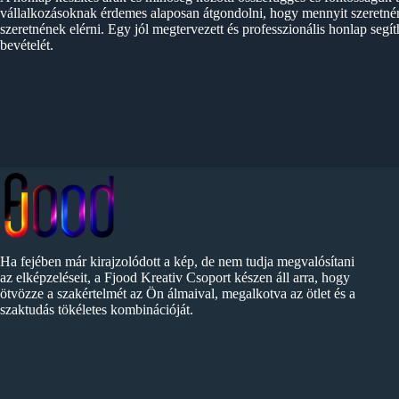
vállalkozásoknak érdemes alaposan átgondolni, hogy mennyit szeretnén
szeretnének elérni. Egy jól megtervezett és professzionális honlap segíth
bevételét.
Ha fejében már kirajzolódott a kép, de nem tudja megvalósítani
az elképzeléseit, a Fjood Kreativ Csoport készen áll arra, hogy
ötvözze a szakértelmét az Ön álmaival, megalkotva az ötlet és a
szaktudás tökéletes kombinációját.