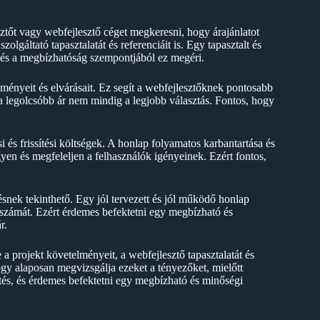
tőt vagy webfejlesztő céget megkeresni, hogy árajánlatot
lgáltató tapasztalatát és referenciáit is. Egy tapasztalt és
 és a megbízhatóság szempontjából ez megéri.
lményeit és elvárásait. Ez segít a webfejlesztőknek pontosabb
y a legolcsóbb ár nem mindig a legjobb választás. Fontos, hogy
 és frissítési költségek. A honlap folyamatos karbantartása és
yen és megfeleljen a felhasználók igényeinek. Ezért fontos,
ésnek tekinthető. Egy jól tervezett és jól működő honlap
ek számát. Ezért érdemes befektetni egy megbízható és
r.
 a projekt követelményeit, a webfejlesztő tapasztalatát és
 hogy alaposan megvizsgálja ezeket a tényezőket, mielőtt
etés, és érdemes befektetni egy megbízható és minőségi