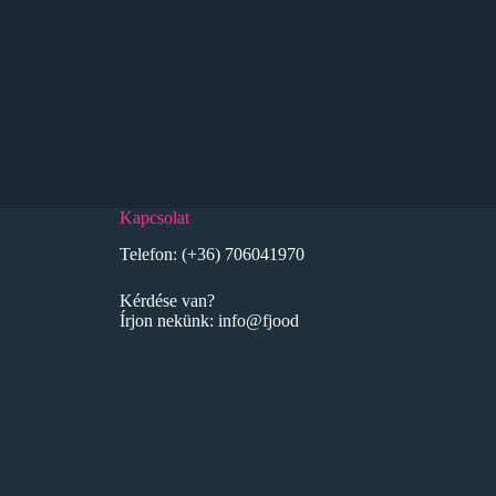
Kapcsolat
Telefon:
(+36) 706041970
Kérdése van?
Írjon nekünk:
info@fjood