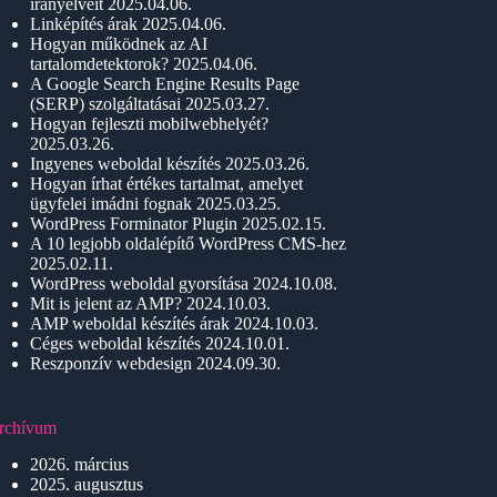
irányelveit
2025.04.06.
Linképítés árak
2025.04.06.
Hogyan működnek az AI
tartalomdetektorok?
2025.04.06.
A Google Search Engine Results Page
(SERP) szolgáltatásai
2025.03.27.
Hogyan fejleszti mobilwebhelyét?
2025.03.26.
Ingyenes weboldal készítés
2025.03.26.
Hogyan írhat értékes tartalmat, amelyet
ügyfelei imádni fognak
2025.03.25.
WordPress Forminator Plugin
2025.02.15.
A 10 legjobb oldalépítő WordPress CMS-hez
2025.02.11.
WordPress weboldal gyorsítása
2024.10.08.
Mit is jelent az AMP?
2024.10.03.
AMP weboldal készítés árak
2024.10.03.
Céges weboldal készítés
2024.10.01.
Reszponzív webdesign
2024.09.30.
rchívum
2026. március
2025. augusztus