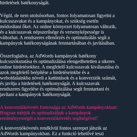
hirdetések hatékonyságát.
Végül, de nem utolsósorban, fontos folyamatosan figyelni a
kulcsszavakat és a kampányokat, és szükség esetén
módosítani őket. Az online környezet folyamatosan változik,
és a kulcsszavak népszerűsége és versenyképessége is
változhat. A rendszeres ellenőrzés és optimalizálás segít a
kampányok hatékonyságának fenntartásában és javításában.
Összefoglalva, az AdWords kampányok hatékony
kulcsszókutatása és optimalizálása elengedhetetlen a sikeres
online hirdetésekhez. A megfelelő kulcsszavak kiválasztása és
azok megfelelő beépítése a hirdetéseinkbe és a
weboldalainkba növeli a kattintások és a konverziók számát,
és javítja a hirdetések hatékonyságát. A kulcsszavak
rendszeres figyelése és optimalizálása segít fenntartani és
javítani a kampányok hatékonyságát.
A konverziókövetés fontossága az AdWords kampányokban:
Hogyan mérjük és optimalizáljuk a kampányok
eredményességét a konverziókövetés segítségével?
A konverziókövetés rendkívül fontos szerepet játszik az
AdWords kampányokban. Ez a funkció lehetővé teszi