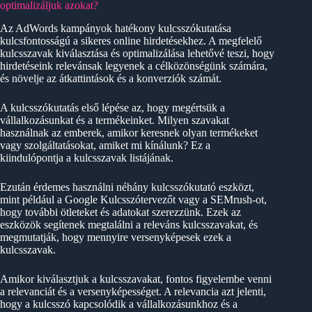
optimalizáljuk azokat?
Az AdWords kampányok hatékony kulcsszókutatása
kulcsfontosságú a sikeres online hirdetésekhez. A megfelelő
kulcsszavak kiválasztása és optimalizálása lehetővé teszi, hogy
hirdetéseink relevánsak legyenek a célközönségünk számára,
és növelje az átkattintások és a konverziók számát.
A kulcsszókutatás első lépése az, hogy megértsük a
vállalkozásunkat és a termékeinket. Milyen szavakat
használnak az emberek, amikor keresnek olyan termékeket
vagy szolgáltatásokat, amiket mi kínálunk? Ez a
kiindulópontja a kulcsszavak listájának.
Ezután érdemes használni néhány kulcsszókutató eszközt,
mint például a Google Kulcsszótervezőt vagy a SEMrush-ot,
hogy további ötleteket és adatokat szerezzünk. Ezek az
eszközök segítenek megtalálni a releváns kulcsszavakat, és
megmutatják, hogy mennyire versenyképesek ezek a
kulcsszavak.
Amikor kiválasztjuk a kulcsszavakat, fontos figyelembe venni
a relevanciát és a versenyképességet. A relevancia azt jelenti,
hogy a kulcsszó kapcsolódik a vállalkozásunkhoz és a