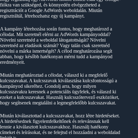
fiókra van szükséged, és könnyedén elvégezheted a
regisztrációt a Google AdWords weboldalán. Miután
regisztráltál, létrehozhatsz egy új kampányt.
A kampány létrehozása során fontos, hogy meghatározd a
célodat. Mit szeretnél elérni az AdWords kampányoddal?
Növelni szeretnéd a weboldal látogatottságát? Növelni
szeretnéd az eladások számát? Vagy talán csak szeretnéd
növelni a márka ismertségét? A célod meghatározása segít
abban, hogy később hatékonyan mérni tudd a kampányod
eredményeit.
Miután meghatároztad a célodat, válaszd ki a megfelelő
kulcsszavakat. A kulcsszavak kiválasztása kulcsfontosságú a
kampányod sikeréhez. Gondolj arra, hogy milyen
kulcsszavakra keresnek a potenciális ügyfelek, és válaszd ki
ezeket a kulcsszavakat. Használj kulcsszótervező eszközöket,
hogy segítsenek megtalálni a legmegfelelőbb kulcsszavakat.
Miután kiválasztottad a kulcsszavakat, hozz létre hirdetéseket.
A hirdetésednek figyelemfelkeltőnek és relevánsnak kell
lennie a kiválasztott kulcsszavakhoz. Használj hatékony
címeket és leírásokat, és ne felejtsd el hozzáadni a weboldalad
linkjét is.