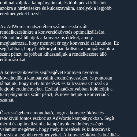
optimalizáljuk a kampányainkat, és több pénzt költsünk
azokra a hirdetésekre és kulcsszavakra, amelyek a legjobb
eredményeket hozzák.
Az AdWords rendszerében számos eszköz áll
rendelkezésünkre a konverziókövetés optimalizálására.
Például beállíthatjuk a konverziós értéket, amely
meghatározza, hogy mennyit ér egy konverzió számunkra. Ez
segít abban, hogy hatékonyabban költsük a kampányainkra
szánt pénzt, és jobban kihasználjuk a rendelkezésre álló
erőforrásokat.
A konverziókövetés segítségével könnyen nyomon
követhetjük a kampányaink eredményességét, és pontosan
láthatjuk, hogy mely hirdetések és kulcsszavak hozzák a
legjobb eredményeket. Ezáltal hatékonyabban költhetjük a
kampányainkra szánt pénzt, és növelhetjük a konverziók
számát.
Összességében elmondható, hogy a konverziókövetés
rendkívül fontos eszköz az AdWords kampányokban. Segít
mérni és optimalizálni a kampányok eredményességét,
valamint megérteni, hogy mely hirdetések és kulcsszavak
hozzák a legjobb eredményeket. A konverziókövetés beállítása