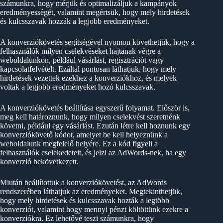
számunkra, hogy mérjük és optimalizáljuk a kampányok
eredményességét, valamint megértsük, hogy mely hirdetések
és kulcsszavak hozzák a legjobb eredményeket.
A konverziókövetés segítségével nyomon követhetjük, hogy a
felhasználók milyen cselekvéseket hajtanak végre a
weboldalunkon, például vásárlást, regisztrációt vagy
kapcsolatfelvételt. Ezáltal pontosan láthatjuk, hogy mely
hirdetések vezettek ezekhez a konverziókhoz, és melyek
voltak a legjobb eredményeket hozó kulcsszavak.
A konverziókövetés beállítása egyszerű folyamat. Először is,
meg kell határoznunk, hogy milyen cselekvést szeretnénk
követni, például egy vásárlást. Ezután létre kell hoznunk egy
konverziókövető kódot, amelyet be kell helyeznünk a
weboldalunk megfelelő helyére. Ez a kód figyeli a
felhasználók cselekedeteit, és jelzi az AdWords-nek, ha egy
konverzió bekövetkezett.
Miután beállítottuk a konverziókövetést, az AdWords
rendszerében láthatjuk az eredményeket. Megtekinthetjük,
hogy mely hirdetések és kulcsszavak hozták a legtöbb
konverziót, valamint hogy mennyi pénzt költöttünk ezekre a
konverziókra. Ez lehetővé teszi számunkra, hogy