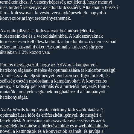
termékeinkhez. A versenyképesség azt jelenti, hogy mennyi
más hirdető versenyez az adott kulcsszóért. Általában a hosszú
farok kulcsszavak kevésbé versenyképesek, de nagyobb
konverziós arányt eredményezhetnek.
Az optimalizálás a kulcsszavak beépítését jelenti a
hirdetéseinkbe és a weboldalainkba. A kulcsszavaknak
természetesen kell illeszkedniük a tartalomhoz, és nem szabad
túlzottan használni őket. Az optimális kulcsszó sűrűség
általában 1-2% között van.
Fontos megjegyezni, hogy az AdWords kampányok
hatékonyságának mérése és optimalizálása is kulcsfontosságú.
A kulcsszavak teljesítményét rendszeresen figyelni kell, és
szükség esetén módosítani a kampányokat. A konverziós
arány, a költség-per-kattintás és a hirdetési helyezés fontos
mutatók, amelyek segítenek meghatározni a kampányok
hatékonyságát.
Az AdWords kampányok hatékony kulcsszókutatása és
optimalizálása időt és erőfeszítést igényel, de megéri a
befektetést. A releváns kulcsszavak kiválasztása és azok
megfelelő beépítése a hirdetéseinkbe és a weboldalainkba
növeli a kattintások és a konverziók számát, és javítja a