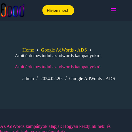
Skip
to
Hívjon most!
content
Home
Google AdWords - ADS
Amit érdemes tudni az adwords kampányokról
Amit érdemes tudni az adwords kampányokról
admin
2024.02.20.
Google AdWords - ADS
Az AdWords kampányok alapjai: Hogyan kezdjünk neki és
hogyan állítsuk be a kampányokat?