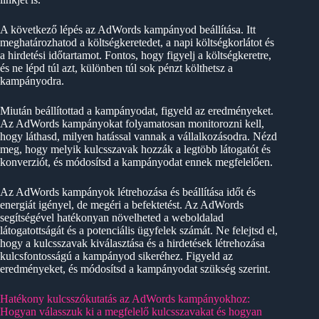
A következő lépés az AdWords kampányod beállítása. Itt
meghatározhatod a költségkeretedet, a napi költségkorlátot és
a hirdetési időtartamot. Fontos, hogy figyelj a költségkeretre,
és ne lépd túl azt, különben túl sok pénzt költhetsz a
kampányodra.
Miután beállítottad a kampányodat, figyeld az eredményeket.
Az AdWords kampányokat folyamatosan monitorozni kell,
hogy láthasd, milyen hatással vannak a vállalkozásodra. Nézd
meg, hogy melyik kulcsszavak hozzák a legtöbb látogatót és
konverziót, és módosítsd a kampányodat ennek megfelelően.
Az AdWords kampányok létrehozása és beállítása időt és
energiát igényel, de megéri a befektetést. Az AdWords
segítségével hatékonyan növelheted a weboldalad
látogatottságát és a potenciális ügyfelek számát. Ne felejtsd el,
hogy a kulcsszavak kiválasztása és a hirdetések létrehozása
kulcsfontosságú a kampányod sikeréhez. Figyeld az
eredményeket, és módosítsd a kampányodat szükség szerint.
Hatékony kulcsszókutatás az AdWords kampányokhoz:
Hogyan válasszuk ki a megfelelő kulcsszavakat és hogyan