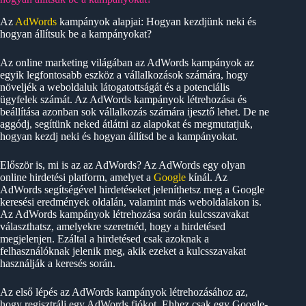
Az
AdWords
kampányok alapjai: Hogyan kezdjünk neki és
hogyan állítsuk be a kampányokat?
Az online marketing világában az AdWords kampányok az
egyik legfontosabb eszköz a vállalkozások számára, hogy
növeljék a weboldaluk látogatottságát és a potenciális
ügyfelek számát. Az AdWords kampányok létrehozása és
beállítása azonban sok vállalkozás számára ijesztő lehet. De ne
aggódj, segítünk neked átlátni az alapokat és megmutatjuk,
hogyan kezdj neki és hogyan állítsd be a kampányokat.
Először is, mi is az az AdWords? Az AdWords egy olyan
online hirdetési platform, amelyet a
Google
kínál. Az
AdWords segítségével hirdetéseket jeleníthetsz meg a Google
keresési eredmények oldalán, valamint más weboldalakon is.
Az AdWords kampányok létrehozása során kulcsszavakat
választhatsz, amelyekre szeretnéd, hogy a hirdetésed
megjelenjen. Ezáltal a hirdetésed csak azoknak a
felhasználóknak jelenik meg, akik ezeket a kulcsszavakat
használják a keresés során.
Az első lépés az AdWords kampányok létrehozásához az,
hogy regisztrálj egy AdWords fiókot. Ehhez csak egy Google-