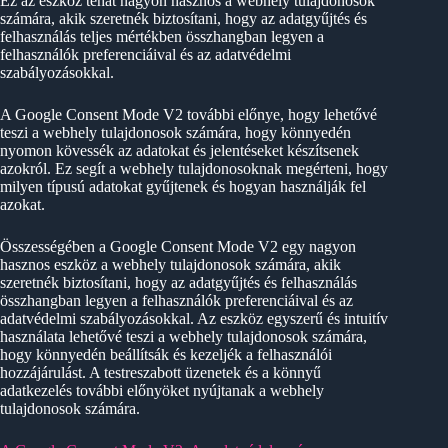
Ez az eszköz tehát nagyon hasznos a webhely tulajdonosok
számára, akik szeretnék biztosítani, hogy az adatgyűjtés és
felhasználás teljes mértékben összhangban legyen a
felhasználók preferenciáival és az adatvédelmi
szabályozásokkal.
A Google Consent Mode V2 további előnye, hogy lehetővé
teszi a webhely tulajdonosok számára, hogy könnyedén
nyomon kövessék az adatokat és jelentéseket készítsenek
azokról. Ez segít a webhely tulajdonosoknak megérteni, hogy
milyen típusú adatokat gyűjtenek és hogyan használják fel
azokat.
Összességében a Google Consent Mode V2 egy nagyon
hasznos eszköz a webhely tulajdonosok számára, akik
szeretnék biztosítani, hogy az adatgyűjtés és felhasználás
összhangban legyen a felhasználók preferenciáival és az
adatvédelmi szabályozásokkal. Az eszköz egyszerű és intuitív
használata lehetővé teszi a webhely tulajdonosok számára,
hogy könnyedén beállítsák és kezeljék a felhasználói
hozzájárulást. A testreszabott üzenetek és a könnyű
adatkezelés további előnyöket nyújtanak a webhely
tulajdonosok számára.