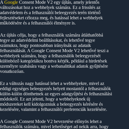
A
Google
Consent Mode V2 egy újítás, amely jelentős
változásokat hoz a webhelyek számára. Ez a frissítés az
adatvédelem és a felhasználói beleegyezés terén történő
fejlesztéseket célozza meg, és hatással lehet a webhelyek
működésére és a felhasználói élményre is.
Az újítás célja, hogy a felhasználók számára átláthatóbbá
tegye az adatvédelmi beállításokat, és lehetővé tegye
számukra, hogy pontosabban irányítsák az adataik
felhasználását. A Google Consent Mode V2 lehetővé teszi a
webhelyek számára, hogy a felhasználók beleegyezését
különböző kategóriákra bontva kérjék, például a hirdetések
személyre szabására vagy a webanalitikai adatok gyűjtésére
vonatkozóan.
Ez a változás nagy hatással lehet a webhelyekre, mivel az
eddigi egységes beleegyezés helyett mostantól a felhasználók
külön-külön dönthetnek az egyes adatgyűjtési és felhasználási
módokról. Ez azt jelenti, hogy a webhelyeknek új
módszereket kell kidolgozniuk a beleegyezés kérésére és
kezelésére, valamint a felhasználói preferenciák kezelésére.
A Google Consent Mode V2 bevezetése előnyös lehet a
felhasználók számára, mivel lehetőséget ad nekik arra, hogy