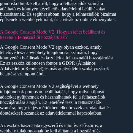
gondoskodniuk kell arról, hogy a felhasználók számára
átlátható és könnyen kezelhető adatvédelmi beállításokat
biztosítsanak. Ez segíthet abban, hogy a felhasználók bizalmat
építsenek a webhelyek iránt, és javítsák az online élményüket.
A Google Consent Mode V2: Hogyan lehet beállítani és
kezelni a felhasználói hozzájárulást?
A Google Consent Mode V2 egy olyan eszköz, amely
lehetővé teszi a webhely tulajdonosai számára, hogy
könnyedén beállítsák és kezeljék a felhasználói hozzájárulást.
Ez az eszköz különösen fontos a GDPR (Általános
Adatvédelmi Rendelet) és más adatvédelmi szabályozások
betartása szempontjából.
A Google Consent Mode V2 segítségével a webhely
tulajdonosok pontosan beállíthatják, hogy milyen típusú
adatokat gyűjthetnek és használhatnak fel a felhasználók
hozzájárulása alapján. Ez lehetővé teszi a felhasználók
számára, hogy teljes mértékben ellenőrizzék az adataikat és
döntéseket hozzanak az adatvédelemmel kapcsolatban.
Az eszköz használata egyszerű és intuitív. Először is, a
webhely tulajdonosnak be kell állítania a hozzájárulási