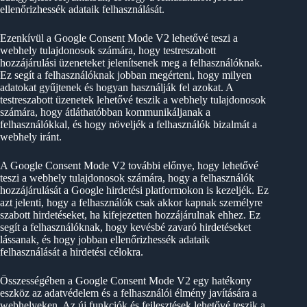
ellenőrizhessék adataik felhasználását.
Ezenkívül a Google Consent Mode V2 lehetővé teszi a
webhely tulajdonosok számára, hogy testreszabott
hozzájárulási üzeneteket jelenítsenek meg a felhasználóknak.
Ez segít a felhasználóknak jobban megérteni, hogy milyen
adatokat gyűjtenek és hogyan használják fel azokat. A
testreszabott üzenetek lehetővé teszik a webhely tulajdonosok
számára, hogy átláthatóbban kommunikáljanak a
felhasználókkal, és hogy növeljék a felhasználók bizalmát a
webhely iránt.
A Google Consent Mode V2 további előnye, hogy lehetővé
teszi a webhely tulajdonosok számára, hogy a felhasználók
hozzájárulását a Google hirdetési platformokon is kezeljék. Ez
azt jelenti, hogy a felhasználók csak akkor kapnak személyre
szabott hirdetéseket, ha kifejezetten hozzájárulnak ehhez. Ez
segít a felhasználóknak, hogy kevésbé zavaró hirdetéseket
lássanak, és hogy jobban ellenőrizhessék adataik
felhasználását a hirdetési célokra.
Összességében a Google Consent Mode V2 egy hatékony
eszköz az adatvédelem és a felhasználói élmény javítására a
webhelyeken. Az új funkciók és fejlesztések lehetővé teszik a