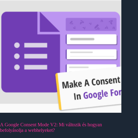
A Google Consent Mode V2: Mi változik és hogyan
befolyásolja a webhelyeket?