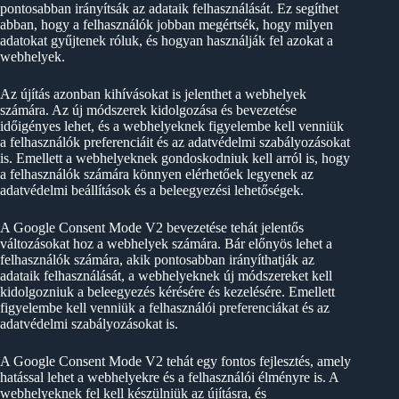
pontosabban irányítsák az adataik felhasználását. Ez segíthet
abban, hogy a felhasználók jobban megértsék, hogy milyen
adatokat gyűjtenek róluk, és hogyan használják fel azokat a
webhelyek.
Az újítás azonban kihívásokat is jelenthet a webhelyek
számára. Az új módszerek kidolgozása és bevezetése
időigényes lehet, és a webhelyeknek figyelembe kell venniük
a felhasználók preferenciáit és az adatvédelmi szabályozásokat
is. Emellett a webhelyeknek gondoskodniuk kell arról is, hogy
a felhasználók számára könnyen elérhetőek legyenek az
adatvédelmi beállítások és a beleegyezési lehetőségek.
A Google Consent Mode V2 bevezetése tehát jelentős
változásokat hoz a webhelyek számára. Bár előnyös lehet a
felhasználók számára, akik pontosabban irányíthatják az
adataik felhasználását, a webhelyeknek új módszereket kell
kidolgozniuk a beleegyezés kérésére és kezelésére. Emellett
figyelembe kell venniük a felhasználói preferenciákat és az
adatvédelmi szabályozásokat is.
A Google Consent Mode V2 tehát egy fontos fejlesztés, amely
hatással lehet a webhelyekre és a felhasználói élményre is. A
webhelyeknek fel kell készülniük az újításra, és