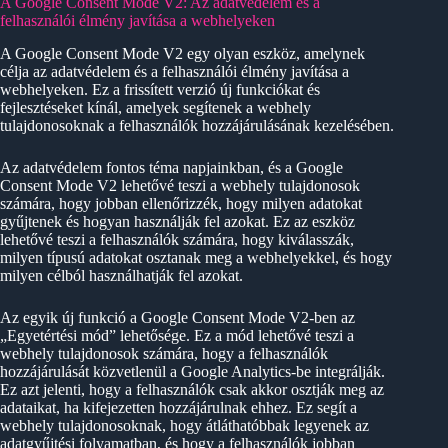
A Google Consent Mode V2: Az adatvédelem és a
felhasználói élmény javítása a webhelyeken
A Google Consent Mode V2 egy olyan eszköz, amelynek
célja az adatvédelem és a felhasználói élmény javítása a
webhelyeken. Ez a frissített verzió új funkciókat és
fejlesztéseket kínál, amelyek segítenek a webhely
tulajdonosoknak a felhasználók hozzájárulásának kezelésében.
Az adatvédelem fontos téma napjainkban, és a Google
Consent Mode V2 lehetővé teszi a webhely tulajdonosok
számára, hogy jobban ellenőrizzék, hogy milyen adatokat
gyűjtenek és hogyan használják fel azokat. Ez az eszköz
lehetővé teszi a felhasználók számára, hogy kiválasszák,
milyen típusú adatokat osztanak meg a webhelyekkel, és hogy
milyen célból használhatják fel azokat.
Az egyik új funkció a Google Consent Mode V2-ben az
„Egyetértési mód” lehetősége. Ez a mód lehetővé teszi a
webhely tulajdonosok számára, hogy a felhasználók
hozzájárulását közvetlenül a Google Analytics-be integrálják.
Ez azt jelenti, hogy a felhasználók csak akkor osztják meg az
adataikat, ha kifejezetten hozzájárulnak ehhez. Ez segít a
webhely tulajdonosoknak, hogy átláthatóbbak legyenek az
adatgyűjtési folyamatban, és hogy a felhasználók jobban