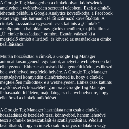
A Google Tag Managerben a címkék olyan kódrészletek,
amelyeket a webhelyeden szeretnél telepíteni. Ezek a címkék
lehetnek például a Google Analytics követőkódja, a Facebook
Pixel vagy más harmadik féltől származó követőkódok. A
címkék hozzáadása egyszerű: csak kattints a „Címkék”
menüpontra a bal oldali navigációs menüben, majd kattints a
„Új címke hozzáadása” gombra. Ezután válaszd ki a
megfelelő címkét a listából, és kövesd az utasításokat a címke
beállításához.
Miután hozzáadtad a címkét, a Google Tag Manager
automatikusan generál egy kódot, amelyet a webhelyeden kell
elhelyezned. Ehhez csak másold ki a generált kódot, és illeszd
be a webhelyed megfelelő helyére. A Google Tag Manager
segítségével könnyedén ellenőrizheted is, hogy a címkék
megfelelően működnek-e a webhelyeden. Ehhez csak kattints
a „Előnézet és közzététel” gombra a Google Tag Manager
felhasználói felületén, majd látogass el a webhelyedre, hogy
ellenőrizd a címkék működését.
A Google Tag Manager használata nem csak a címkék
hozzáadását és kezelését teszi könnyebbé, hanem lehetővé
teszi a címkék testreszabását és szabályozását is. Például
beállíthatod, hogy a címkék csak bizonyos oldalakon vagy