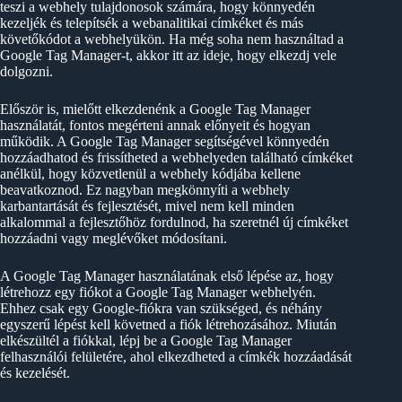
teszi a webhely tulajdonosok számára, hogy könnyedén
kezeljék és telepítsék a webanalitikai címkéket és más
követőkódot a webhelyükön. Ha még soha nem használtad a
Google Tag Manager-t, akkor itt az ideje, hogy elkezdj vele
dolgozni.
Először is, mielőtt elkezdenénk a Google Tag Manager
használatát, fontos megérteni annak előnyeit és hogyan
működik. A Google Tag Manager segítségével könnyedén
hozzáadhatod és frissítheted a webhelyeden található címkéket
anélkül, hogy közvetlenül a webhely kódjába kellene
beavatkoznod. Ez nagyban megkönnyíti a webhely
karbantartását és fejlesztését, mivel nem kell minden
alkalommal a fejlesztőhöz fordulnod, ha szeretnél új címkéket
hozzáadni vagy meglévőket módosítani.
A Google Tag Manager használatának első lépése az, hogy
létrehozz egy fiókot a Google Tag Manager webhelyén.
Ehhez csak egy Google-fiókra van szükséged, és néhány
egyszerű lépést kell követned a fiók létrehozásához. Miután
elkészültél a fiókkal, lépj be a Google Tag Manager
felhasználói felületére, ahol elkezdheted a címkék hozzáadását
és kezelését.