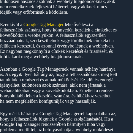
különösen hasznos azoknak a webhely tulajdonosoknak, akik
nem rendelkeznek fejlesztői háttérrel, vagy akiknek nincs
idejük vagy erőforrásuk a kódolásra.
Ezenkívül a
Google Tag Manager
lehetővé teszi a
felhasználók számára, hogy könnyedén kezeljék a címkéket és
követőkódot a webhelyükön. A felhasználók egyszerűen
hozzáadhatnak, szerkeszthetnek vagy törölhetnek címkéket a
felületen keresztül, és azonnal érvénybe lépnek a webhelyen.
Ez nagyban megkönnyíti a címkék kezelését és frissítését, és
időt takarít meg a webhely tulajdonosoknak.
Azonban a Google Tag Managernek vannak néhány hátránya
is. Az egyik ilyen hátrány az, hogy a felhasználóknak meg kell
tanulniuk a rendszert és annak működését. Ez időt és energiát
igényelhet, különösen azok számára, akik nem jártasak a
webanalitikában vagy a követőkódokban. Emellett a rendszer
bonyolultabb lehet a kezdők számára, és hibákhoz vezethet,
ha nem megfelelően konfigurálják vagy használják.
Egy másik hátrány a Google Tag Managerrel kapcsolatban az,
hogy a felhasználók függnek a Google szolgáltatásától. Ha a
Google Tag Manager rendszerében bármilyen hiba vagy
probléma merül fel, az befolyásolhatja a webhely működését