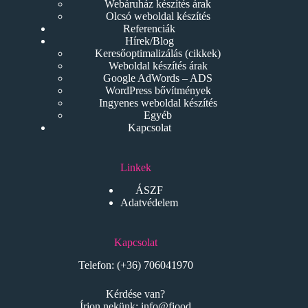
Webáruház készítés árak
Olcsó weboldal készítés
Referenciák
Hírek/Blog
Keresőoptimalizálás (cikkek)
Weboldal készítés árak
Google AdWords – ADS
WordPress bővítmények
Ingyenes weboldal készítés
Egyéb
Kapcsolat
Linkek
ÁSZF
Adatvédelem
Kapcsolat
Telefon:
(+36) 706041970
Kérdése van?
Írjon nekünk:
info@fjood