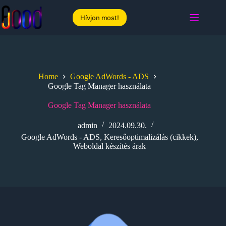
Skip
to
Hívjon most!
content
Home
Google AdWords - ADS
Google Tag Manager használata
Google Tag Manager használata
admin
2024.09.30.
Google AdWords - ADS
,
Keresőoptimalizálás (cikkek)
,
Weboldal készítés árak