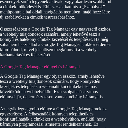
események során legyenek aktívak, vagy akár testreszabhatod
a címkék működését is. Ehhez csak kattints a „Szabályok”
menüpontra a bal oldali navigációs menüben, majd hozz létre
új szabályokat a címkék testreszabásához.
Összességében a Google Tag Manager egy nagyszerű eszköz
a webhely tulajdonosok számára, amely lehetővé teszi a
könnyű és hatékony címkék kezelését és telepítését. Ha még
soha nem használtad a Google Tag Manager-t, akkor érdemes
kipróbálnod, mivel jelentősen megkönnyíti a webhely
karbantartását és fejlesztését.
A Google Tag Manager előnyei és hátrányai
A Google Tag Manager egy olyan eszköz, amely lehetővé
teszi a webhely tulajdonosok számára, hogy könnyedén
kezeljék és telepítsék a webanalitikai címkéket és más
követőkódot a webhelyükön. Ez a szolgáltatás számos
előnnyel jár, de természetesen vannak néhány hátránya is.
Az egyik legnagyobb előnye a Google Tag Managernek az
egyszerűség. A felhasználók könnyen telepíthetik és
konfigurálhatják a címkéket a webhelyükön, anélkül, hogy
bármilyen programozási ismerettel rendelkeznének. Ez