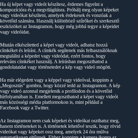
Ha új képet vagy videót készítesz, érdemes figyelni a
kompozícióra és a megvilágításra. Próbálj meg olyan képeket
vagy videókat készíteni, amelyek érdekesek és vonzóak a
követőid számára. Használj különböző szűrőket és szerkesztő
eszközöket az Instagramon, hogy még jobbá tegye a képeidet
vagy videóidat.
Miután elkészítetted a képet vagy videót, adhatsz hozzá
címkéket és leírást. A címkék segítenek más felhasználóknak
megtalálni a képedet vagy videódat, ezért fontos, hogy
releváns címkéket használj. A leírásban megoszthatod a
gondolataidat vagy történetedet a kép vagy videó mögött.
Ha már elégedett vagy a képpel vagy videóval, koppints a
„Megosztás” gombra, hogy közzé tedd az Instagramon. A kép
vagy videó azonnal megjelenik a profilodon és a követőid
hírfolyamában is. Emellett megoszthatod a képet vagy videót
más közösségi média platformokon is, mint például a
Facebook vagy a Twitter.
Az Instagramon nem csak képeket és videókat oszthatsz meg,
hanem történeteket is. A történetek lehetővé teszik, hogy rövid
videókat vagy képeket ossz meg, amelyek 24 óra múlva
automatikusan eltűnnek. Ehhez koppints a kamera ikonra az