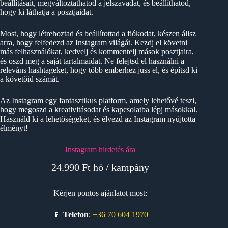
beállításait, megváltoztathatod a jelszavadat, és beállíthatod,
hogy ki láthatja a posztjaidat.
Most, hogy létrehoztad és beállítottad a fiókodat, készen állsz
arra, hogy felfedezd az Instagram világát. Kezdj el követni
más felhasználókat, kedvelj és kommentelj mások posztjaira,
és oszd meg a saját tartalmaidat. Ne felejtsd el használni a
releváns hashtageket, hogy több emberhez juss el, és építsd ki
a követőid számát.
Az Instagram egy fantasztikus platform, amely lehetővé teszi,
hogy megoszd a kreativitásodat és kapcsolatba lépj másokkal.
Használd ki a lehetőségeket, és élvezd az Instagram nyújtotta
élményt!
Instagram hirdetés ára
24.990 Ft hó / kampány
Kérjen pontos ajánlatot most:
📱
Telefon
:
+36 70 604 1970