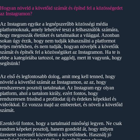
Hogyan növeld a követőid számát és építsd fel a közösségedet
az Instagramon?
Az Instagram egyike a legnépszerűbb közösségi média
platformoknak, amely lehetővé teszi a felhasználók számára,
hogy megosszák életüket és tartalmaikat a világgal. Azonban
sokan úgy érzik, hogy nem tudják kihasználni a platformot
teljes mértékben, és nem tudják, hogyan növeljék a követőik
számát és építsék fel a közösségüket az Instagramon. Ha te is
ebbe a kategóriába tartozol, ne aggódj, mert itt vagyunk, hogy
segítsünk!
Az első és legfontosabb dolog, amit meg kell tenned, hogy
növeld a követőid számát az Instagramon, az az, hogy
rendszeresen posztolj tartalmakat. Az Instagram egy olyan
platform, ahol a tartalom király, ezért fontos, hogy
rendszeresen frissítsd a profilodat új és érdekes képekkel és
videókkal. Ez vonzza majd az embereket, és növeli a követőid
számát.
Ezenkívül fontos, hogy a tartalmaid minőségi legyen. Ne csak
random képeket posztolj, hanem gondold át, hogy milyen
üzenetet szeretnél közvetíteni a követőidnek. Használj jó