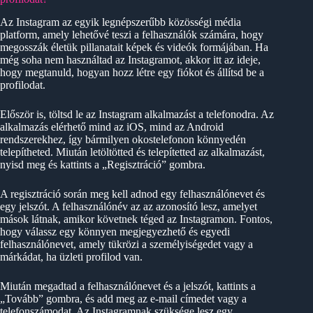
Az Instagram az egyik legnépszerűbb közösségi média
platform, amely lehetővé teszi a felhasználók számára, hogy
megosszák életük pillanatait képek és videók formájában. Ha
még soha nem használtad az Instagramot, akkor itt az ideje,
hogy megtanuld, hogyan hozz létre egy fiókot és állítsd be a
profilodat.
Először is, töltsd le az Instagram alkalmazást a telefonodra. Az
alkalmazás elérhető mind az iOS, mind az Android
rendszerekhez, így bármilyen okostelefonon könnyedén
telepítheted. Miután letöltötted és telepítetted az alkalmazást,
nyisd meg és kattints a „Regisztráció” gombra.
A regisztráció során meg kell adnod egy felhasználónevet és
egy jelszót. A felhasználónév az az azonosító lesz, amelyet
mások látnak, amikor követnek téged az Instagramon. Fontos,
hogy válassz egy könnyen megjegyezhető és egyedi
felhasználónevet, amely tükrözi a személyiségedet vagy a
márkádat, ha üzleti profilod van.
Miután megadtad a felhasználónevet és a jelszót, kattints a
„Tovább” gombra, és add meg az e-mail címedet vagy a
telefonszámodat. Az Instagramnak szüksége lesz egy