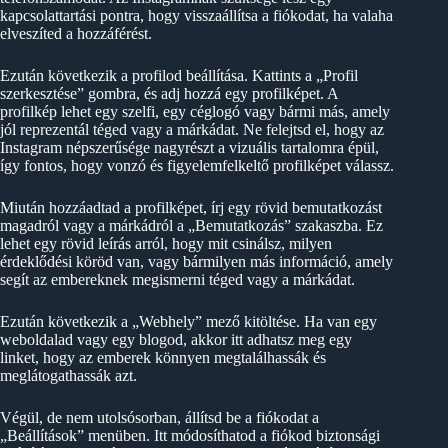
kapcsolattartási pontra, hogy visszaállítsa a fiókodat, ha valaha
elveszíted a hozzáférést.
Ezután következik a profilod beállítása. Kattints a „Profil
szerkesztése” gombra, és adj hozzá egy profilképet. A
profilkép lehet egy szelfi, egy céglogó vagy bármi más, amely
jól reprezentál téged vagy a márkádat. Ne felejtsd el, hogy az
Instagram népszerűsége nagyrészt a vizuális tartalomra épül,
így fontos, hogy vonzó és figyelemfelkeltő profilképet válassz.
Miután hozzáadtad a profilképet, írj egy rövid bemutatkozást
magadról vagy a márkádról a „Bemutatkozás” szakaszba. Ez
lehet egy rövid leírás arról, hogy mit csinálsz, milyen
érdeklődési köröd van, vagy bármilyen más információ, amely
segít az embereknek megismerni téged vagy a márkádat.
Ezután következik a „Webhely” mező kitöltése. Ha van egy
weboldalad vagy egy blogod, akkor itt adhatsz meg egy
linket, hogy az emberek könnyen megtalálhassák és
meglátogathassák azt.
Végül, de nem utolsósorban, állítsd be a fiókodat a
„Beállítások” menüben. Itt módosíthatod a fiókod biztonsági