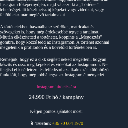
Instagram főképernyőjén, majd válaszd ki a „Történet”
lehetőséget. Itt készíthetsz új képeket vagy videókat, vagy
feltölthetsz már meglévő tartalmakat.
A történetekben használhatsz szűrőket, matricákat és
szövegeket is, hogy még érdekesebbé tegye a tartalmat.
Miután elkészítetted a történetet, koppints a „Megosztás”
gombra, hogy közzé tedd az Instagramon. A történet azonnal
megjelenik a profilodon és a követőid történeteiben is.
Reméljük, hogy ez a cikk segített neked megérteni, hogyan
készíts és ossz meg képeket és videókat az Instagramon. Ne
felejtsd el kísérletezni és felfedezni az alkalmazás különböző
funkcióit, hogy még jobbá tegye az Instagram élményedet.
Instagram hirdetés ára
24.990 Ft hó / kampány
Kérjen pontos ajánlatot most:
📱
Telefon
:
+36 70 604 1970