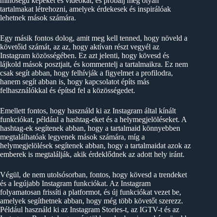
minőségű képeket és videókat, és próbálj meg olyan
tartalmakat létrehozni, amelyek érdekesek és inspirálóak
lehetnek mások számára.
Egy másik fontos dolog, amit meg kell tenned, hogy növeld a
követőid számát, az az, hogy aktívan részt vegyél az
Instagram közösségében. Ez azt jelenti, hogy kövesd és
lájkold mások posztjait, és kommentelj a tartalmaikra. Ez nem
csak segít abban, hogy felhívják a figyelmet a profilodra,
hanem segít abban is, hogy kapcsolatot építs más
felhasználókkal és építsd fel a közösségedet.
Emellett fontos, hogy használd ki az Instagram által kínált
funkciókat, például a hashtag-eket és a helymegjelöléseket. A
hashtag-ek segítenek abban, hogy a tartalmaid könnyebben
megtalálhatóak legyenek mások számára, míg a
helymegjelölések segítenek abban, hogy a tartalmaidat azok az
emberek is megtalálják, akik érdeklődnek az adott hely iránt.
Végül, de nem utolsósorban, fontos, hogy kövesd a trendeket
és a legújabb Instagram funkciókat. Az Instagram
folyamatosan frissíti a platformot, és új funkciókat vezet be,
amelyek segíthetnek abban, hogy még több követőt szerezz.
Például használd ki az Instagram Stories-t, az IGTV-t és az