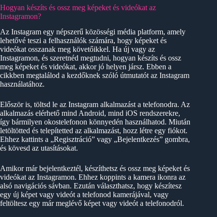
Hogyan készíts és ossz meg képeket és videókat az
Instagramon?
Az Instagram egy népszerű közösségi média platform, amely
lehetővé teszi a felhasználók számára, hogy képeket és
videókat osszanak meg követőikkel. Ha új vagy az
Instagramon, és szeretnéd megtudni, hogyan készíts és ossz
meg képeket és videókat, akkor jó helyen jársz. Ebben a
cikkben megtalálod a kezdőknek szóló útmutatót az Instagram
használatához.
Először is, töltsd le az Instagram alkalmazást a telefonodra. Az
alkalmazás elérhető mind Android, mind iOS rendszerekre,
így bármilyen okostelefonon könnyedén használhatod. Miután
letöltötted és telepítetted az alkalmazást, hozz létre egy fiókot.
Ehhez kattints a „Regisztráció” vagy „Bejelentkezés” gombra,
és kövesd az utasításokat.
Amikor már bejelentkeztél, készíthetsz és ossz meg képeket és
videókat az Instagramon. Ehhez koppints a kamera ikonra az
alsó navigációs sávban. Ezután választhatsz, hogy készítesz
egy új képet vagy videót a telefonod kamerájával, vagy
feltöltesz egy már meglévő képet vagy videót a telefonodról.