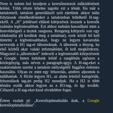
Nem is tudom hol kezdjem a keresőmotorok működésének
leírást. Több részre lehetne tagolni ezt a témát. Ha már a
tartalomról, tartalom generálásról szót ejtettünk akkor talán
folytassuk elmélkedésünket a tartalomban fellelhető H-tag-
ekről. A „H” jelöléssel ellátott kifejezések lesznek a keresők
számára legfontosabbak. Ezt ahhoz tudnám hasonlítani mint a
honvédségnél a tisztek rangsora. Rengeteg kifejezés van egy
oldalon(ha jól kreáltuk meg a tartalmat), ezek közül fel kell
tüntetni a legfontosabbakat, hogy ne legyen kavarodás
nevezzük a H1 tag-et tábornoknak. A tábornok a lényeg, ha
első kézből akar valaki informálódni, őt kell megkérdezni.
Magyarul a „tábornokot” indexeli a legfontosabb kifejezésnek
a Google. Innen indulunk lefelé a ranglétrán egészen a
közlegényig, más néven a paragraph-ig(p). A H-tag-eket a
szakirodalom szerint a tartalom mélységétől függően érdemes
használni. Olyan ez mint egy felsorolás, amiben alpontok is
találhatóak. A főcím legyen H1, az alatta leledző kategóriák,
felsorolások tag-jei pedig H2 mondjuk. Ha a H2 is több
témára oszlik akkor legyen az a H3-tag, és így tovább.
Célszerű a H-tag-eket kissé rövidebbre fogni.
Értem ezalatt pl: „Keresőoptimalizálás árak, a
Google
keresőoptimalizálása”.