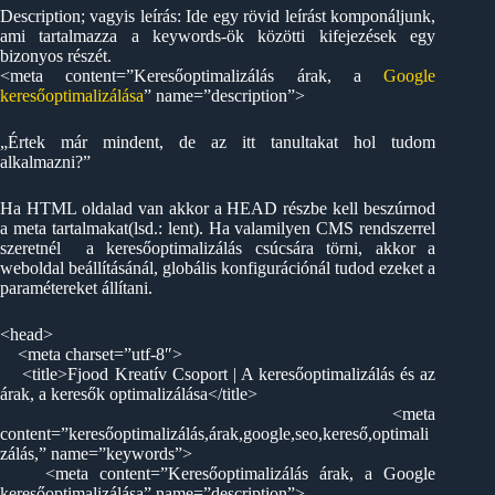
Description; vagyis leírás: Ide egy rövid leírást komponáljunk,
ami tartalmazza a keywords-ök közötti kifejezések egy
bizonyos részét.
<meta content=”Keresőoptimalizálás árak, a
Google
keresőoptimalizálása
” name=”description”>
„Értek már mindent, de az itt tanultakat hol tudom
alkalmazni?”
Ha HTML oldalad van akkor a HEAD részbe kell beszúrnod
a meta tartalmakat(lsd.: lent). Ha valamilyen CMS rendszerrel
szeretnél a keresőoptimalizálás csúcsára törni, akkor a
weboldal beállításánál, globális konfigurációnál tudod ezeket a
paramétereket állítani.
<head>
<meta charset=”utf-8″>
<title>Fjood Kreatív Csoport | A keresőoptimalizálás és az
árak, a keresők optimalizálása</title>
<meta
content=”keresőoptimalizálás,árak,google,seo,kereső,optimali
zálás,” name=”keywords”>
<meta content=”Keresőoptimalizálás árak, a Google
keresőoptimalizálása” name=”description”>