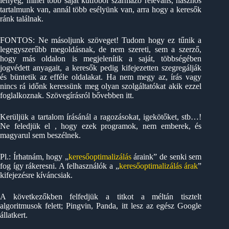
lényeg, minél több saját kútfőből származó releváns, hasznos
tartalmunk van, annál több esélyünk van, arra hogy a keresők
ránk találnak.
FONTOS: Ne másoljunk szöveget! Tudom hogy ez tűnik a
legegyszerűbb megoldásnak, de nem szereti, sem a szerző,
hogy más oldalon is megjelenítik a saját, többségében
jogvédett anyagait, a keresők pedig kifejezetten szegregálják
és büntetik az efféle oldalakat. Ha nem megy az, írás vagy
nincs rá időnk keressünk meg olyan szolgáltatókat akik ezzel
foglalkoznak. Szövegírásról bővebben itt.
Kerüljük a tartalom írásánál a ragozásokat, igekötőket, stb…!
Ne feledjük el , hogy ezek programok, nem emberek, és
magyarul sem beszélnek.
Pl.: Írhatnám, hogy „
keresőoptimalizálás
áraink” de senki sem
fog így rákeresni. A felhasználók a „
keresőoptimalizálás árak
”
kifejezésre kíváncsiak.
A következőkben felfedjük a titkot a méltán tisztelt
algoritmusok felett; Pingvin, Panda, itt lesz az egész Google
állatkert.