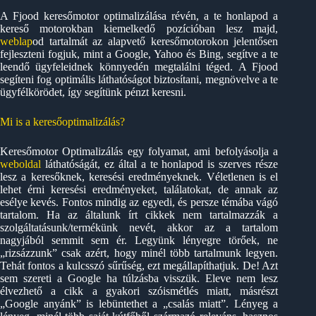
A Fjood keresőmotor optimalizálása révén, a te honlapod a
kereső motorokban kiemelkedő pozícióban lesz majd,
weblap
od tartalmát az alapvető keresőmotorokon jelentősen
fejleszteni fogjuk, mint a Google, Yahoo és Bing, segítve a te
leendő ügyfeleidnek könnyedén megtalálni téged. A Fjood
segíteni fog optimális láthatóságot biztosítani, megnövelve a te
ügyfélkörödet, így segítünk pénzt keresni.
Mi is a keresőoptimalizálás?
Keresőmotor Optimalizálás egy folyamat, ami befolyásolja a
weboldal
láthatóságát, ez által a te honlapod is szerves része
lesz a keresőknek, keresési eredményeknek. Véletlenen is el
lehet érni keresési eredményeket, találatokat, de annak az
esélye kevés. Fontos mindig az egyedi, és persze témába vágó
tartalom. Ha az általunk írt cikkek nem tartalmazzák a
szolgáltatásunk/termékünk nevét, akkor az a tartalom
nagyjából semmit sem ér. Legyünk lényegre törőek, ne
„rizsázzunk” csak azért, hogy minél több tartalmunk legyen.
Tehát fontos a kulcsszó sűrűség, ezt megállapíthatjuk. De! Azt
sem szereti a Google ha túlzásba visszük. Eleve nem lesz
élvezhető a cikk a gyakori szóismétlés miatt, másrészt
„Google anyánk” is lebüntethet a „csalás miatt”. Lényeg a