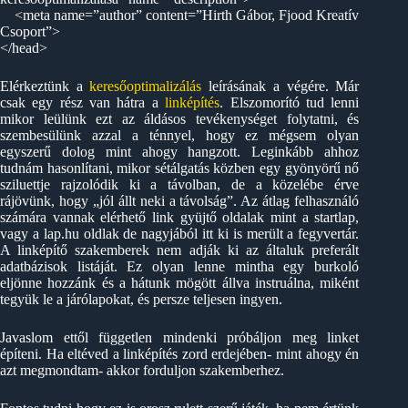
<meta name=”author” content=”Hirth Gábor, Fjood Kreatív
Csoport”>
</head>
Elérkeztünk a
keresőoptimalizálás
leírásának a végére. Már
csak egy rész van hátra a
linképítés
. Elszomorító tud lenni
mikor leülünk ezt az áldásos tevékenységet folytatni, és
szembesülünk azzal a ténnyel, hogy ez mégsem olyan
egyszerű dolog mint ahogy hangzott. Leginkább ahhoz
tudnám hasonlítani, mikor sétálgatás közben egy gyönyörű nő
sziluettje rajzolódik ki a távolban, de a közelébe érve
rájövünk, hogy „jól állt neki a távolság”. Az átlag felhasználó
számára vannak elérhető link gyüjtő oldalak mint a startlap,
vagy a lap.hu oldlak de nagyjából itt ki is merült a fegyvertár.
A linképítő szakemberek nem adják ki az általuk preferált
adatbázisok listáját. Ez olyan lenne mintha egy burkoló
eljönne hozzánk és a hátunk mögött állva instruálna, miként
tegyük le a járólapokat, és persze teljesen ingyen.
Javaslom ettől független mindenki próbáljon meg linket
építeni. Ha eltéved a linképítés zord erdejében- mint ahogy én
azt megmondtam- akkor forduljon szakemberhez.