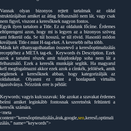
Vannak olyan bizonyos rejtett tartalmak az oldal
struktúrájában amiket az átlag felhasználó nem lát, vagy csak
nem figyel, viszont a keresőknek nagyon fontos.
Egyik ilyen tartalom a Title. Ez az oldalunk főcíme. Érdemes
eltöprengeni azon, hogy mi is legyen az a bizonyos szöveg
ami felkerül oda. Se túl hosszú, se túl rövid. Hasonló módon
kreáljunk Title-t mint H-tag-eket. A kevesebb néha több.
Másik két elhanyagolhatatlan összetevő a keresőoptimalizálás
receptjéhez a META tag-ek. Keywords és Description. Ezek
azok a tartalmi részek amit tulajdonképp soha nem lát a
felhasználó. Ezek a keresők munkáját segítik. Ha magyarul
kell megfogalmazni akkor ezek azok a címkék, jelölések, amik
segítenek a keresőknek abban, hogy kategorizálják az
oldalunkat. Olyasmi ez mint a honlapunk virtuális
igazolványa. Nézzünk erre is példát:
Keywords; vagyis kulcsszavak: Ide azokat a szavakat érdemes
beírni amiket leginkább fontosnak szeretnénk feltünteti a
keresők számára.
<meta
content=”keresőoptimalizálás,árak,google,
seo
,kereső,optimali
zálás,” name=”keywords”>