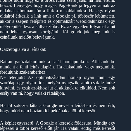
Fontos tudni hogy ez is orosz rulett szerű játék, ha nem értünk
hozzá. Lényeges hogy magas PageRank-ja legyen annak az
oldalnak ahonnan jön a link a mi oldalunkra. Ha egy olyan
oldalról érkezik a link amit a Google pl. többször lebüntetett,
akkor a szépen felépített és optimalizált weboldalunknak egy
mélyrepülés lesz a süllyesztőbe. Ez az egyetlen folyamat amit
nem lehet gyorsan korrigálni. Jól gondoljuk meg mit is
csinálunk mielőtt belevágunk.
Összefoglalva a leírtakat:
Bátran garázdálkodjunk a saját honlapunkon. Állítsunk be
mindent a fenti leírás alapján. Ha elakadunk, vagy megunjuk,
fordulunk szakemberhez.
Ne feledjük! Az optimalizálatlan honlap olyan mint egy
szórólap egy olyan fiók mélyén nyugszik, amit csak te tudsz
kinyitní, és csak azokhoz jut el akiknek te elküldöd. Nem sok
esély van rá, hogy valaki rátaláljon.
Ha túl sokszor látta a Google nevét a leírásban és nem érti,
hogy miért nem hoztam fel példának a többi keresőt:
A képlet egyszerű. A Google a keresők földesura. Mindig egy
lépéssel a többi kereső előtt jár. Ha valaki eddig más keresőt