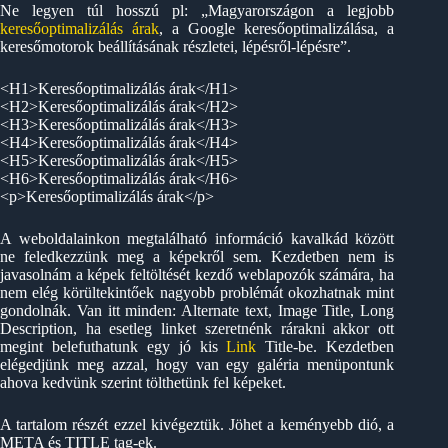
Ne legyen túl hosszú pl: „Magyarországon a legjobb
keresőoptimalizálás árak
, a Google keresőoptimalizálása, a
keresőmotorok beállításának részletei, lépésről-lépésre”.
<H1>Keresőoptimalizálás árak</H1>
<H2>Keresőoptimalizálás árak</H2>
<H3>Keresőoptimalizálás árak</H3>
<H4>Keresőoptimalizálás árak</H4>
<H5>Keresőoptimalizálás árak</H5>
<H6>Keresőoptimalizálás árak</H6>
<p>Keresőoptimalizálás árak</p>
A weboldalainkon megtalálható információ kavalkád között
ne feledkezzünk meg a képekről sem. Kezdetben nem is
javasolnám a képek feltöltését kezdő weblapozók számára, ha
nem elég körültekintőek nagyobb problémát okozhatnak mint
gondolnák. Van itt minden: Alternate text, Image Title, Long
Description, ha esetleg linket szeretnénk rárakni akkor ott
megint belefuthatunk egy jó kis
Link
Title-be. Kezdetben
elégedjünk meg azzal, hogy van egy galéria menüpontunk
ahova kedvünk szerint tölthetünk fel képeket.
A tartalom részét ezzel kivégeztük. Jöhet a keményebb dió, a
META és TITLE tag-ek.