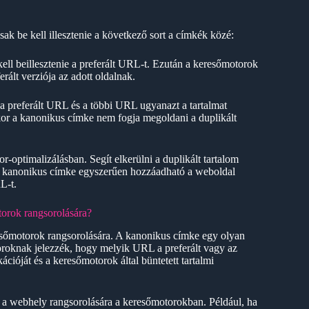
k be kell illesztenie a következő sort a címkék közé:
ll beillesztenie a preferált URL-t. Ezután a keresőmotorok
rált verziója az adott oldalnak.
 preferált URL és a többi URL ugyanazt a tartalmat
kor a kanonikus címke nem fogja megoldani a duplikált
r-optimalizálásban. Segít elkerülni a duplikált tartalom
 A kanonikus címke egyszerűen hozzáadható a weboldal
L-t.
torok rangsorolására?
resőmotorok rangsorolására. A kanonikus címke egy olyan
oknak jelezzék, hogy melyik URL a preferált vagy az
kációját és a keresőmotorok által büntetett tartalmi
et a webhely rangsorolására a keresőmotorokban. Például, ha