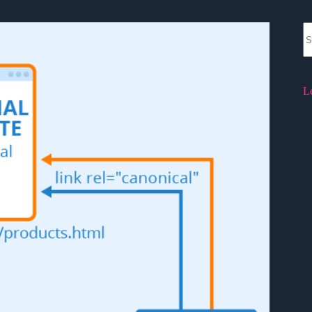
N
re
L