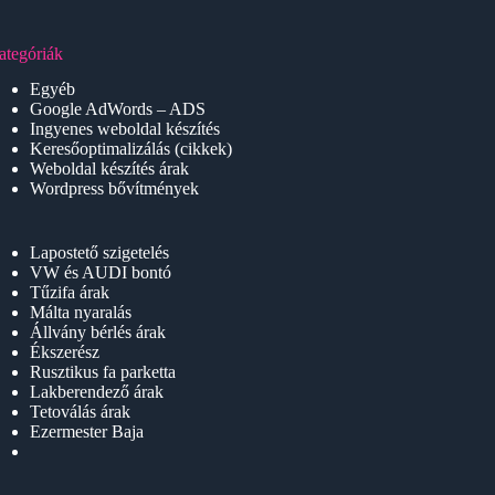
ategóriák
Egyéb
Google AdWords – ADS
Ingyenes weboldal készítés
Keresőoptimalizálás (cikkek)
Weboldal készítés árak
Wordpress bővítmények
Lapostető szigetelés
VW és AUDI bontó
Tűzifa árak
Málta nyaralás
Állvány bérlés árak
Ékszerész
Rusztikus fa parketta
Lakberendező árak
Tetoválás árak
Ezermester Baja