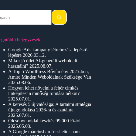
o
sults
egutóbbi bejegyzések
Google Ads kampány létrehozása lépésről
lépésre
2026.03.12.
Mikor jó ötlet AI-generált weboldalt
használni?
2025.08.07.
A Top 5 WordPress Bővítmény 2025-ben,
Amire Minden Weboldalnak Szüksége Van
2025.08.06.
Hogyan lehet növelni a fehér címkés
linképítést a minőség romlása nélkül?
2025.07.01.
A keresés 5 új valósága: A tartalmi stratégia
újragondolása 2026-ra és azutánra
2025.07.01.
Olcsó weboldal készítés 99.000 Ft-tól
2025.05.03.
A Google márciusban frissítette spam