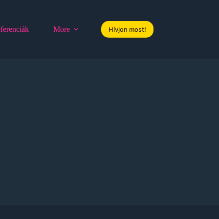
ferenciák
More
Hívjon most!