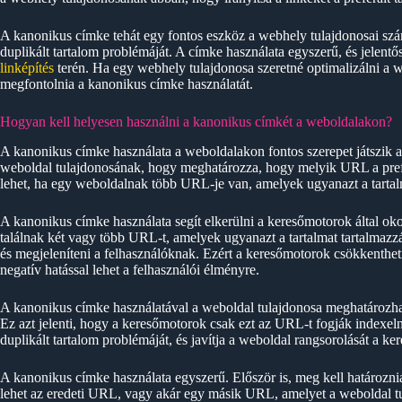
A kanonikus címke tehát egy fontos eszköz a webhely tulajdonosai szá
duplikált tartalom problémáját. A címke használata egyszerű, és jelent
linképítés
terén. Ha egy webhely tulajdonosa szeretné optimalizálni a
megfontolnia a kanonikus címke használatát.
Hogyan kell helyesen használni a kanonikus címkét a weboldalakon?
A kanonikus címke használata a weboldalakon fontos szerepet játszik a
weboldal tulajdonosának, hogy meghatározza, hogy melyik URL a prefe
lehet, ha egy weboldalnak több URL-je van, amelyek ugyanazt a tartal
A kanonikus címke használata segít elkerülni a keresőmotorok által ok
találnak két vagy több URL-t, amelyek ugyanazt a tartalmat tartalmazzá
és megjeleníteni a felhasználóknak. Ezért a keresőmotorok csökkentheti
negatív hatással lehet a felhasználói élményre.
A kanonikus címke használatával a weboldal tulajdonosa meghatározhat
Ez azt jelenti, hogy a keresőmotorok csak ezt az URL-t fogják indexeln
duplikált tartalom problémáját, és javítja a weboldal rangsorolását a k
A kanonikus címke használata egyszerű. Először is, meg kell határoznia
lehet az eredeti URL, vagy akár egy másik URL, amelyet a weboldal tu