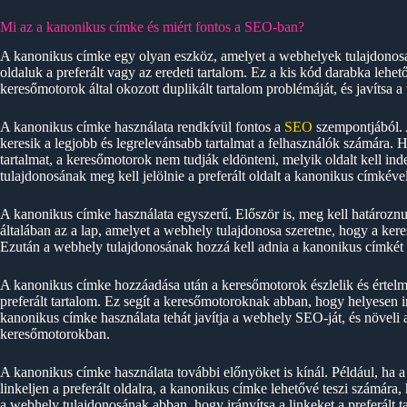
Mi az a kanonikus címke és miért fontos a SEO-ban?
A kanonikus címke egy olyan eszköz, amelyet a webhelyek tulajdonosa
oldaluk a preferált vagy az eredeti tartalom. Ez a kis kód darabka lehe
keresőmotorok által okozott duplikált tartalom problémáját, és javítsa 
A kanonikus címke használata rendkívül fontos a
SEO
szempontjából. 
keresik a legjobb és legrelevánsabb tartalmat a felhasználók számára. 
tartalmat, a keresőmotorok nem tudják eldönteni, melyik oldalt kell inde
tulajdonosának meg kell jelölnie a preferált oldalt a kanonikus címkével
A kanonikus címke használata egyszerű. Először is, meg kell határoznun
általában az a lap, amelyet a webhely tulajdonosa szeretne, hogy a kere
Ezután a webhely tulajdonosának hozzá kell adnia a kanonikus címkét a
A kanonikus címke hozzáadása után a keresőmotorok észlelik és értelme
preferált tartalom. Ez segít a keresőmotoroknak abban, hogy helyesen in
kanonikus címke használata tehát javítja a webhely SEO-ját, és növeli 
keresőmotorokban.
A kanonikus címke használata további előnyöket is kínál. Például, ha
linkeljen a preferált oldalra, a kanonikus címke lehetővé teszi számára
a webhely tulajdonosának abban, hogy irányítsa a linkeket a preferált ta