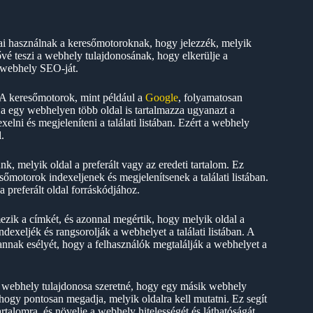
i használnak a keresőmotoroknak, hogy jelezzék, melyik
tővé teszi a webhely tulajdonosának, hogy elkerülje a
a webhely SEO-ját.
A keresőmotorok, mint például a
Google
, folyamatosan
Ha egy webhelyen több oldal is tartalmazza ugyanazt a
xelni és megjeleníteni a találati listában. Ezért a webhely
.
k, melyik oldal a preferált vagy az eredeti tartalom. Ez
sőmotorok indexeljenek és megjelenítsenek a találati listában.
 preferált oldal forráskódjához.
zik a címkét, és azonnal megértik, hogy melyik oldal a
dexeljék és rangsorolják a webhelyet a találati listában. A
annak esélyét, hogy a felhasználók megtalálják a webhelyet a
 a webhely tulajdonosa szeretné, hogy egy másik webhely
, hogy pontosan megadja, melyik oldalra kell mutatni. Ez segít
rtalomra, és növelje a webhely hitelességét és láthatóságát.