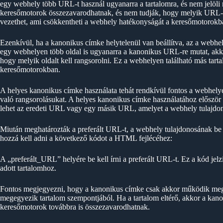
egy webhely több URL-t használ ugyanarra a tartalomra, és nem jelöli 
keresőmotorok összezavarodhatnak, és nem tudják, hogy melyik URL-t k
vezethet, ami csökkentheti a webhely hatékonyságát a keresőmotorokb
Ezenkívül, ha a kanonikus címke helytelenül van beállítva, az a webhely
egy webhelyen több oldal is ugyanarra a kanonikus URL-re mutat, akk
hogy melyik oldalt kell rangsorolni. Ez a webhelyen található más tarta
keresőmotorokban.
A helyes kanonikus címke használata tehát rendkívül fontos a webhely
való rangsorolásukat. A helyes kanonikus címke használatához először 
lehet az eredeti URL vagy egy másik URL, amelyet a webhely tulajdono
Miután meghatározták a preferált URL-t, a webhely tulajdonosának be k
hozzá kell adni a következő kódot a HTML fejlécéhez:
A „preferált_URL” helyére be kell írni a preferált URL-t. Ez a kód je
adott tartalomhoz.
Fontos megjegyezni, hogy a kanonikus címke csak akkor működik megf
megegyezik tartalom szempontjából. Ha a tartalom eltérő, akkor a kano
keresőmotorok továbbra is összezavarodhatnak.