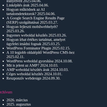
irányelveit
2025.04.06.
Linképítés árak
2025.04.06.
Hogyan működnek az AI
tartalomdetektorok?
2025.04.06.
A Google Search Engine Results Page
(SERP) szolgáltatásai
2025.03.27.
Hogyan fejleszti mobilwebhelyét?
2025.03.26.
Ingyenes weboldal készítés
2025.03.26.
Hogyan írhat értékes tartalmat, amelyet
ügyfelei imádni fognak
2025.03.25.
WordPress Forminator Plugin
2025.02.15.
A 10 legjobb oldalépítő WordPress CMS-hez
2025.02.11.
WordPress weboldal gyorsítása
2024.10.08.
Mit is jelent az AMP?
2024.10.03.
AMP weboldal készítés árak
2024.10.03.
Céges weboldal készítés
2024.10.01.
Reszponzív webdesign
2024.09.30.
rchívum
2026. március
2025. augusztus