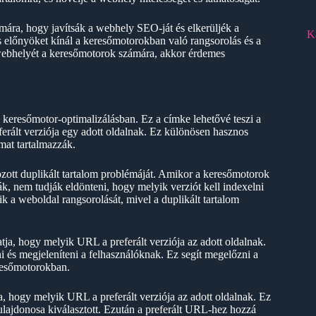
mára, hogy javítsák a webhely SEO-ját és elkerüljék a
K
ős előnyöket kínál a keresőmotorokban való rangsorolás és a
 webhelyét a keresőmotorok számára, akkor érdemes
 keresőmotor-optimalizálásban. Ez a címke lehetővé teszi a
rált verziója egy adott oldalnak. Ez különösen hasznos
mat tartalmazzák.
ozott duplikált tartalom problémáját. Amikor a keresőmotorok
k, nem tudják eldönteni, hogy melyik verziót kell indexelni
k a weboldal rangsorolását, mivel a duplikált tartalom
ja, hogy melyik URL a preferált verziója az adott oldalnak.
i és megjeleníteni a felhasználóknak. Ez segít megelőzni a
eresőmotorokban.
, hogy melyik URL a preferált verziója az adott oldalnak. Ez
lajdonosa kiválasztott. Ezután a preferált URL-hez hozzá