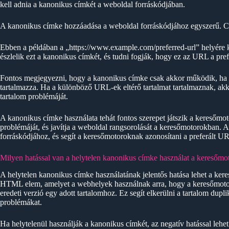
kell adnia a kanonikus címkét a weboldal forráskódjában.
A kanonikus címke hozzáadása a weboldal forráskódjához egyszerű. Csa
Ebben a példában a „https://www.example.com/preferred-url” helyére ke
észlelik ezt a kanonikus címkét, és tudni fogják, hogy ez az URL a prefe
Fontos megjegyezni, hogy a kanonikus címke csak akkor működik, ha a
tartalmazza. Ha a különböző URL-ek eltérő tartalmat tartalmaznak, ak
tartalom problémáját.
A kanonikus címke használata tehát fontos szerepet játszik a keresőmoto
problémáját, és javítja a weboldal rangsorolását a keresőmotorokban.
forráskódjához, és segít a keresőmotoroknak azonosítani a preferált UR
Milyen hatással van a helytelen kanonikus címke használat a keresőmo
A helytelen kanonikus címke használatának jelentős hatása lehet a ke
HTML elem, amelyet a webhelyek használnak arra, hogy a keresőmotor
eredeti verzió egy adott tartalomhoz. Ez segít elkerülni a tartalom dupli
problémákat.
Ha helytelenül használják a kanonikus címkét, az negatív hatással leh