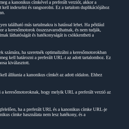
meg a kanonikus címkével a preferált verziót, akkor a
ell indexelni és rangsorolni. Ez a tartalom duplikációjához
an.
en található más tartalmakra is hatással lehet. Ha például
or a keresőmotorok összezavarodhatnak, és nem tudják,
lmak láthatóságát és hatékonyságát is csökkentheti a
ek számára, ha szeretnék optimalizálni a keresőmotorokban
meg kell határozni a preferált URL-t az adott tartalomhoz. Ez
sa kiválasztott.
ell állítania a kanonikus címkét az adott oldalon. Ehhez
lzi a keresőmotoroknak, hogy melyik URL a preferált verzió az
elelően, ha a preferált URL és a kanonikus címke URL-je
nikus címke használata nem lesz hatékony, és a