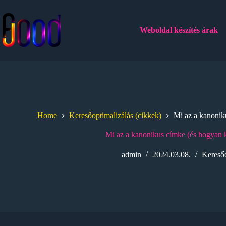
Skip
to
content
Weboldal készítés árak
Home
Keresőoptimalizálás (cikkek)
Mi az a kanoniku
Mi az a kanonikus címke (és hogyan k
admin
2024.03.08.
Keresőo