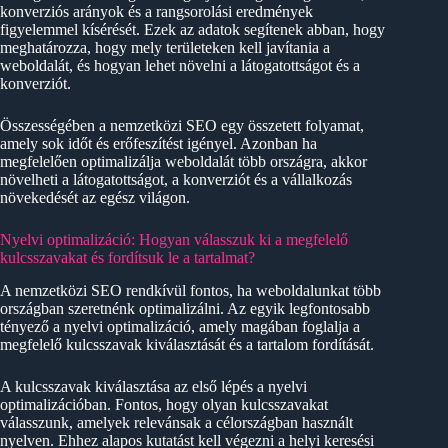
konverziós arányok és a rangsorolási eredmények
figyelemmel kísérését. Ezek az adatok segítenek abban, hogy
meghatározza, hogy mely területeken kell javítania a
weboldalát, és hogyan lehet növelni a látogatottságot és a
konverziót.
Összességében a nemzetközi SEO egy összetett folyamat,
amely sok időt és erőfeszítést igényel. Azonban ha
megfelelően optimalizálja weboldalát több országra, akkor
növelheti a látogatottságot, a konverziót és a vállalkozás
növekedését az egész világon.
Nyelvi optimalizáció: Hogyan válasszuk ki a megfelelő
kulcsszavakat és fordítsuk le a tartalmat?
A nemzetközi SEO rendkívül fontos, ha weboldalunkat több
országban szeretnénk optimalizálni. Az egyik legfontosabb
tényező a nyelvi optimalizáció, amely magában foglalja a
megfelelő kulcsszavak kiválasztását és a tartalom fordítását.
A kulcsszavak kiválasztása az első lépés a nyelvi
optimalizációban. Fontos, hogy olyan kulcsszavakat
válasszunk, amelyek relevánsak a célországban használt
nyelven. Ehhez alapos kutatást kell végezni a helyi keresési