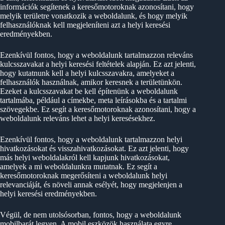
információk segítenek a keresőmotoroknak azonosítani, hogy
melyik területre vonatkozik a weboldalunk, és hogy melyik
felhasználóknak kell megjeleníteni azt a helyi keresési
eredményekben.
Ezenkívül fontos, hogy a weboldalunk tartalmazzon releváns
kulcsszavakat a helyi keresési feltételek alapján. Ez azt jelenti,
hogy kutatnunk kell a helyi kulcsszavakra, amelyeket a
felhasználók használnak, amikor keresnek a területünkön.
Ezeket a kulcsszavakat be kell építenünk a weboldalunk
tartalmába, például a címekbe, meta leírásokba és a tartalmi
szövegekbe. Ez segít a keresőmotoroknak azonosítani, hogy a
weboldalunk releváns lehet a helyi keresésekhez.
Ezenkívül fontos, hogy a weboldalunk tartalmazzon helyi
hivatkozásokat és visszahivatkozásokat. Ez azt jelenti, hogy
más helyi weboldalakról kell kapjunk hivatkozásokat,
amelyek a mi weboldalunkra mutatnak. Ez segít a
keresőmotoroknak megerősíteni a weboldalunk helyi
relevanciáját, és növeli annak esélyét, hogy megjelenjen a
helyi keresési eredményekben.
Végül, de nem utolsósorban, fontos, hogy a weboldalunk
mobilbarát legyen. A mobil eszközök használata egyre