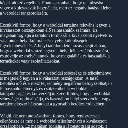
képek alt szövegeiben. Fontos azonban, hogy ne túlzásba
vigye a kulcsszavak használatát, mert ez negatív hatással lehet
a weboldal rangsorolására.
Ezenkívül fontos, hogy a weboldal tartalma releváns legyen a
kiválasztott országokban élő felhasználók számára. Ez
magában foglalja a tartalom fordítását a kiválasztott nyelvekre,
valamint a helyi kulturális és nyelvi különbségek
figyelembevételét. A helyi tartalom létrehozása segít abban,
hogy a weboldal vonzó legyen a helyi felhasználók számára,
és növelje az esélyét annak, hogy megtalálják és használják a
termékeket vagy szolgáltatásokat.
Ezenkívül fontos, hogy a weboldal sebessége és teljesítménye
is megfelelő legyen a kiválasztott országokban. A lassú
betöltési idő és a rossz teljesítmény negatívan befolyásolhatja a
felhasználói élményt, és csökkentheti a weboldal
látogatottságát és konverzióját. Ezért fontos, hogy a weboldal
sebességét optimalizálja, és használjon helyi szervereket vagy
tartalomelosztó hálózatokat a gyorsabb betöltés érdekében.
Végül, de nem utolsósorban, fontos, hogy rendszeresen
ellenőrizze és mérje a weboldal teljesítményét a kiválasztott
országokban. Ez magában foglalja a látogatottsági adatok, a