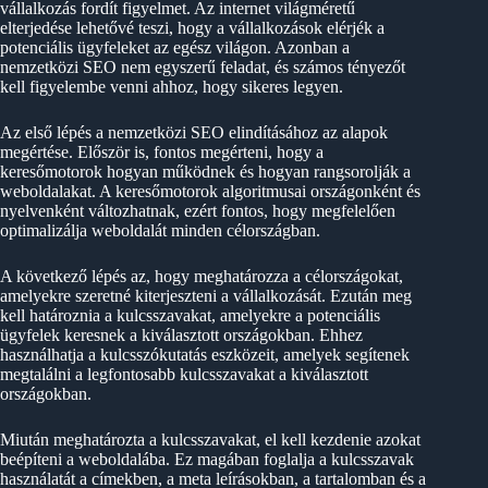
vállalkozás fordít figyelmet. Az internet világméretű
elterjedése lehetővé teszi, hogy a vállalkozások elérjék a
potenciális ügyfeleket az egész világon. Azonban a
nemzetközi SEO nem egyszerű feladat, és számos tényezőt
kell figyelembe venni ahhoz, hogy sikeres legyen.
Az első lépés a nemzetközi SEO elindításához az alapok
megértése. Először is, fontos megérteni, hogy a
keresőmotorok hogyan működnek és hogyan rangsorolják a
weboldalakat. A keresőmotorok algoritmusai országonként és
nyelvenként változhatnak, ezért fontos, hogy megfelelően
optimalizálja weboldalát minden célországban.
A következő lépés az, hogy meghatározza a célországokat,
amelyekre szeretné kiterjeszteni a vállalkozását. Ezután meg
kell határoznia a kulcsszavakat, amelyekre a potenciális
ügyfelek keresnek a kiválasztott országokban. Ehhez
használhatja a kulcsszókutatás eszközeit, amelyek segítenek
megtalálni a legfontosabb kulcsszavakat a kiválasztott
országokban.
Miután meghatározta a kulcsszavakat, el kell kezdenie azokat
beépíteni a weboldalába. Ez magában foglalja a kulcsszavak
használatát a címekben, a meta leírásokban, a tartalomban és a