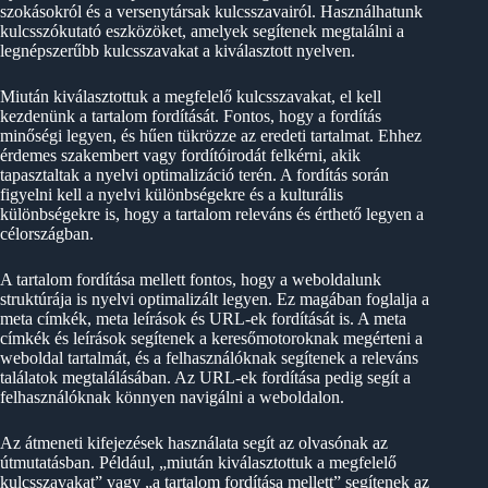
szokásokról és a versenytársak kulcsszavairól. Használhatunk
kulcsszókutató eszközöket, amelyek segítenek megtalálni a
legnépszerűbb kulcsszavakat a kiválasztott nyelven.
Miután kiválasztottuk a megfelelő kulcsszavakat, el kell
kezdenünk a tartalom fordítását. Fontos, hogy a fordítás
minőségi legyen, és hűen tükrözze az eredeti tartalmat. Ehhez
érdemes szakembert vagy fordítóirodát felkérni, akik
tapasztaltak a nyelvi optimalizáció terén. A fordítás során
figyelni kell a nyelvi különbségekre és a kulturális
különbségekre is, hogy a tartalom releváns és érthető legyen a
célországban.
A tartalom fordítása mellett fontos, hogy a weboldalunk
struktúrája is nyelvi optimalizált legyen. Ez magában foglalja a
meta címkék, meta leírások és URL-ek fordítását is. A meta
címkék és leírások segítenek a keresőmotoroknak megérteni a
weboldal tartalmát, és a felhasználóknak segítenek a releváns
találatok megtalálásában. Az URL-ek fordítása pedig segít a
felhasználóknak könnyen navigálni a weboldalon.
Az átmeneti kifejezések használata segít az olvasónak az
útmutatásban. Például, „miután kiválasztottuk a megfelelő
kulcsszavakat” vagy „a tartalom fordítása mellett” segítenek az