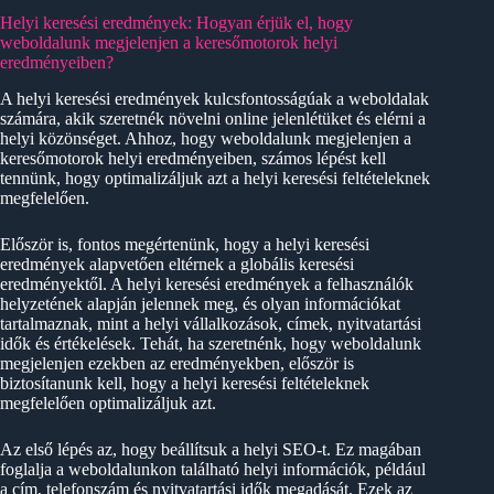
Helyi keresési eredmények: Hogyan érjük el, hogy
weboldalunk megjelenjen a keresőmotorok helyi
eredményeiben?
A helyi keresési eredmények kulcsfontosságúak a weboldalak
számára, akik szeretnék növelni online jelenlétüket és elérni a
helyi közönséget. Ahhoz, hogy weboldalunk megjelenjen a
keresőmotorok helyi eredményeiben, számos lépést kell
tennünk, hogy optimalizáljuk azt a helyi keresési feltételeknek
megfelelően.
Először is, fontos megértenünk, hogy a helyi keresési
eredmények alapvetően eltérnek a globális keresési
eredményektől. A helyi keresési eredmények a felhasználók
helyzetének alapján jelennek meg, és olyan információkat
tartalmaznak, mint a helyi vállalkozások, címek, nyitvatartási
idők és értékelések. Tehát, ha szeretnénk, hogy weboldalunk
megjelenjen ezekben az eredményekben, először is
biztosítanunk kell, hogy a helyi keresési feltételeknek
megfelelően optimalizáljuk azt.
Az első lépés az, hogy beállítsuk a helyi SEO-t. Ez magában
foglalja a weboldalunkon található helyi információk, például
a cím, telefonszám és nyitvatartási idők megadását. Ezek az