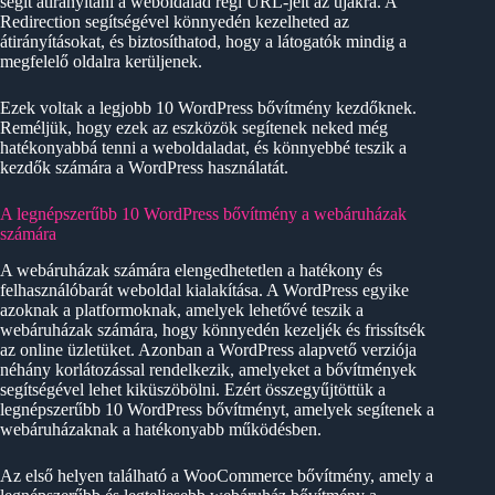
segít átirányítani a weboldalad régi URL-jeit az újakra. A
Redirection segítségével könnyedén kezelheted az
átirányításokat, és biztosíthatod, hogy a látogatók mindig a
megfelelő oldalra kerüljenek.
Ezek voltak a legjobb 10 WordPress bővítmény kezdőknek.
Reméljük, hogy ezek az eszközök segítenek neked még
hatékonyabbá tenni a weboldaladat, és könnyebbé teszik a
kezdők számára a WordPress használatát.
A legnépszerűbb 10 WordPress bővítmény a webáruházak
számára
A webáruházak számára elengedhetetlen a hatékony és
felhasználóbarát weboldal kialakítása. A WordPress egyike
azoknak a platformoknak, amelyek lehetővé teszik a
webáruházak számára, hogy könnyedén kezeljék és frissítsék
az online üzletüket. Azonban a WordPress alapvető verziója
néhány korlátozással rendelkezik, amelyeket a bővítmények
segítségével lehet kiküszöbölni. Ezért összegyűjtöttük a
legnépszerűbb 10 WordPress bővítményt, amelyek segítenek a
webáruházaknak a hatékonyabb működésben.
Az első helyen található a WooCommerce bővítmény, amely a