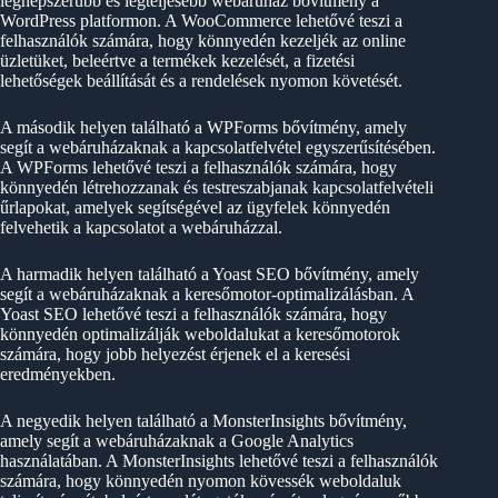
legnépszerűbb és legteljesebb webáruház bővítmény a
WordPress platformon. A WooCommerce lehetővé teszi a
felhasználók számára, hogy könnyedén kezeljék az online
üzletüket, beleértve a termékek kezelését, a fizetési
lehetőségek beállítását és a rendelések nyomon követését.
A második helyen található a WPForms bővítmény, amely
segít a webáruházaknak a kapcsolatfelvétel egyszerűsítésében.
A WPForms lehetővé teszi a felhasználók számára, hogy
könnyedén létrehozzanak és testreszabjanak kapcsolatfelvételi
űrlapokat, amelyek segítségével az ügyfelek könnyedén
felvehetik a kapcsolatot a webáruházzal.
A harmadik helyen található a Yoast SEO bővítmény, amely
segít a webáruházaknak a keresőmotor-optimalizálásban. A
Yoast SEO lehetővé teszi a felhasználók számára, hogy
könnyedén optimalizálják weboldalukat a keresőmotorok
számára, hogy jobb helyezést érjenek el a keresési
eredményekben.
A negyedik helyen található a MonsterInsights bővítmény,
amely segít a webáruházaknak a Google Analytics
használatában. A MonsterInsights lehetővé teszi a felhasználók
számára, hogy könnyedén nyomon kövessék weboldaluk