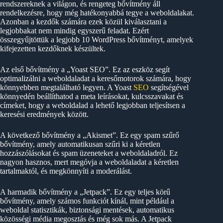
rendszereknek a világon, és rengeteg bővítmény áll
rendelkezésre, hogy még hatékonyabbá tegye a weboldalakat.
Azonban a kezdők számára ezek közül kiválasztani a
legjobbakat nem mindig egyszerű feladat. Ezért
összegyűjtöttük a legjobb 10 WordPress bővítményt, amelyek
kifejezetten kezdőknek készültek.
Az első bővítmény a „Yoast SEO”. Ez az eszköz segít
optimalizálni a weboldaladat a keresőmotorok számára, hogy
könnyebben megtalálható legyen. A Yoast
SEO
segítségével
könnyedén beállíthatod a meta leírásokat, kulcsszavakat és
címeket, hogy a weboldalad a lehető legjobban teljesítsen a
keresési eredmények között.
A következő bővítmény a „Akismet”. Ez egy spam szűrő
bővítmény, amely automatikusan szűri ki a kéretlen
hozzászólásokat és spam üzeneteket a weboldaladról. Ez
nagyon hasznos, mert megóvja a weboldaladat a kéretlen
tartalmaktól, és megkönnyíti a moderálást.
A harmadik bővítmény a „Jetpack”. Ez egy teljes körű
bővítmény, amely számos funkciót kínál, mint például a
weboldal statisztikák, biztonsági mentések, automatikus
közösségi média megosztás és még sok más. A Jetpack