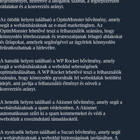
teljesítményét, beleértve a látogatók számát, a legnépszerűbb
oldalakat és a konverziós arányt.
Az ötödik helyen található a OptinMonster bővítmény, amely
segít a webáruházaknak az e-mail marketingben. Az
OptinMonster lehetővé teszi a felhasználók számára, hogy
könnyedén létrehozzanak és testreszabjanak felugró ablakokat
és űrlapokat, amelyek segítségével az ügyfelek könnyedén
feliratkozhatnak a hírlevélre.
A hatodik helyen található a WP Rocket bővítmény, amely
segít a webáruházaknak a weboldal sebességének
optimalizálásában. A WP Rocket lehetővé teszi a felhasználók
számára, hogy könnyedén gyorsítsák fel weboldaluk betöltési
idejét, ami javítja a felhasználói élményt és növeli a
konverziós arányt.
A hetedik helyen található a Akismet bővítmény, amely segít a
webáruházaknak a spam védelemben. A Akismet
automatikusan szűri ki a spam kommenteket és védi a
weboldalt a rosszindulatú támadásoktól.
A nyolcadik helyen található a Sucuri bővítmény, amely segít
a webáruházaknak a weboldal biztonságának javításában. A