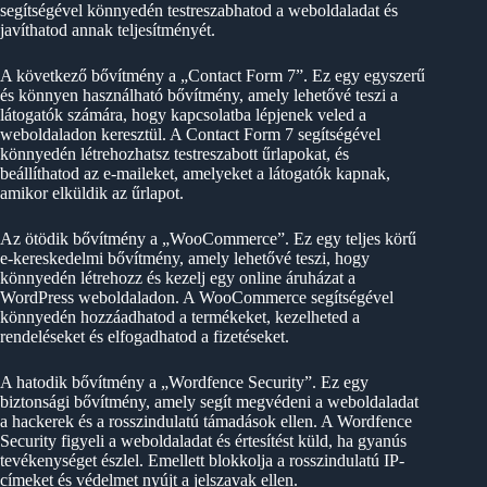
segítségével könnyedén testreszabhatod a weboldaladat és
javíthatod annak teljesítményét.
A következő bővítmény a „Contact Form 7”. Ez egy egyszerű
és könnyen használható bővítmény, amely lehetővé teszi a
látogatók számára, hogy kapcsolatba lépjenek veled a
weboldaladon keresztül. A Contact Form 7 segítségével
könnyedén létrehozhatsz testreszabott űrlapokat, és
beállíthatod az e-maileket, amelyeket a látogatók kapnak,
amikor elküldik az űrlapot.
Az ötödik bővítmény a „WooCommerce”. Ez egy teljes körű
e-kereskedelmi bővítmény, amely lehetővé teszi, hogy
könnyedén létrehozz és kezelj egy online áruházat a
WordPress weboldaladon. A WooCommerce segítségével
könnyedén hozzáadhatod a termékeket, kezelheted a
rendeléseket és elfogadhatod a fizetéseket.
A hatodik bővítmény a „Wordfence Security”. Ez egy
biztonsági bővítmény, amely segít megvédeni a weboldaladat
a hackerek és a rosszindulatú támadások ellen. A Wordfence
Security figyeli a weboldaladat és értesítést küld, ha gyanús
tevékenységet észlel. Emellett blokkolja a rosszindulatú IP-
címeket és védelmet nyújt a jelszavak ellen.