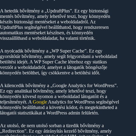
A hetedik bővítmény a „UpdraftPlus”. Ez egy biztonsági
mentés bővítmény, amely lehetővé teszi, hogy könnyedén
készíts biztonsági mentéseket a weboldaladról. Az
UpdraftPlus segítségével beállíthatod, hogy rendszeresen
automatikus mentéseket készítsen, és könnyedén
visszaállíthasd a weboldaladat, ha valami történik.
A nyolcadik bővítmény a „WP Super Cache”. Ez egy
gyorsítótár bővítmény, amely segít felgyorsítani a weboldalad
betöltési idejét. A WP Super Cache létrehoz egy statikus
verziót a weboldaladról, amelyet a látogatók böngészője
könnyedén betölthet, így csökkentve a betöltési időt.
A kilencedik bővítmény a „Google Analytics for WordPress”.
Ez egy analitikai bővítmény, amely lehetővé teszi, hogy
könnyedén kövesd nyomon a weboldalad látogatóit és a
teljesítményét. A
Google
Analytics for WordPress segítségével
könnyedén beállíthatod a követési kódot, és megtekintheted a
látogatói statisztikákat a WordPress admin felületén.
Az utolsó, de nem utolsó sorban a tizedik bővítmény a
„Redirection”. Ez egy átirányítás kezelő bővítmény, amely