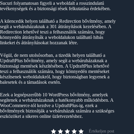
Sucuri folyamatosan figyeli a weboldalt a rosszindulatú
tevékenységek és a biztonsági rések felkutatása érdekében.
A kilencedik helyen található a Redirection bővítmény, amely
segít a webáruházaknak a 301 átirányítások kezelésében. A
Redirection lehetővé teszi a felhasználók számára, hogy
könnyedén átirányítsák a weboldalukon található hibás
linkeket és átirányításokat hozzanak létre.
Végül, de nem utolsósorban, a tizedik helyen található a
UpdraftPlus bővítmény, amely segít a webáruházaknak a
biztonsági mentések készítésében. A UpdraftPlus lehetővé
teszi a felhasználók számára, hogy könnyedén mentéseket
készítsenek weboldalukról, hogy biztonságban legyenek a
balesetek és a támadások esetén.
Ezek a legnépszerűbb 10 WordPress bővítmény, amelyek
segítenek a webáruházaknak a hatékonyabb működésben. A
WooCommerce-tól kezdve a UpdraftPlus-ig, ezek a
bővítmények biztosítják a webáruházak számára a szükséges
eszközöket a sikeres online üzletvezetéshez.
Értékeljen post