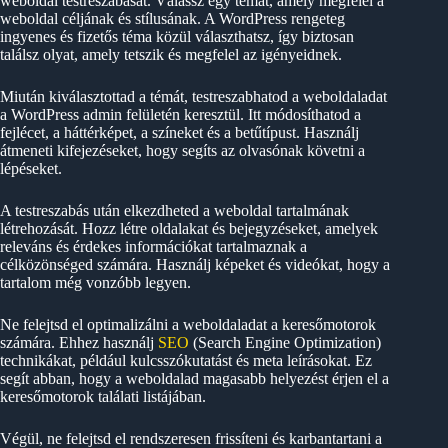
weboldal testreszabását. Válassz egy témát, amely megfelel a
weboldal céljának és stílusának. A WordPress rengeteg
ingyenes és fizetős téma közül választhatsz, így biztosan
találsz olyat, amely tetszik és megfelel az igényeidnek.
Miután kiválasztottad a témát, testreszabhatod a weboldaladat
a WordPress admin felületén keresztül. Itt módosíthatod a
fejlécet, a háttérképet, a színeket és a betűtípust. Használj
átmeneti kifejezéseket, hogy segíts az olvasónak követni a
lépéseket.
A testreszabás után elkezdheted a weboldal tartalmának
létrehozását. Hozz létre oldalakat és bejegyzéseket, amelyek
releváns és érdekes információkat tartalmaznak a
célközönséged számára. Használj képeket és videókat, hogy a
tartalom még vonzóbb legyen.
Ne felejtsd el optimalizálni a weboldaladat a keresőmotorok
számára. Ehhez használj
SEO
(Search Engine Optimization)
technikákat, például kulcsszókutatást és meta leírásokat. Ez
segít abban, hogy a weboldalad magasabb helyezést érjen el a
keresőmotorok találati listájában.
Végül, ne felejtsd el rendszeresen frissíteni és karbantartani a