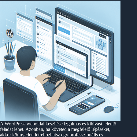
A WordPress weboldal készítése izgalmas és kihívást jelentő
feladat lehet. Azonban, ha követed a megfelelő lépéseket,
akkor könnyedén létrehozhatsz egy professzionális és