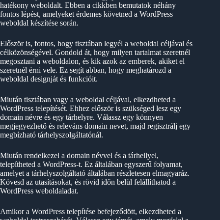
hatékony weboldalt. Ebben a cikkben bemutatok néhány
fontos lépést, amelyeket érdemes követned a WordPress
weboldal készítése során.
Először is, fontos, hogy tisztában legyél a weboldal céljával és
célközönségével. Gondold át, hogy milyen tartalmat szeretnél
megosztani a weboldalon, és kik azok az emberek, akiket el
szeretnél érni vele. Ez segít abban, hogy meghatározd a
weboldal designját és funkcióit.
Miután tisztában vagy a weboldal céljával, elkezdheted a
WordPress telepítését. Ehhez először is szükséged lesz egy
domain névre és egy tárhelyre. Válassz egy könnyen
megjegyezhető és releváns domain nevet, majd regisztrálj egy
megbízható tárhelyszolgáltatónál.
Miután rendelkezel a domain névvel és a tárhellyel,
telepítheted a WordPress-t. Ez általában egyszerű folyamat,
amelyet a tárhelyszolgáltató általában részletesen elmagyaráz.
Kövesd az utasításokat, és rövid időn belül felállíthatod a
WordPress weboldaladat.
Amikor a WordPress telepítése befejeződött, elkezdheted a