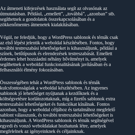
Az átmeneti kifejezések használata segít az olvasónak az
útmutatásban. Például, „emellett”, „továbbá”, „azonban” stb.
segíthetnek a gondolatok összekapcsolásában és a
zökkenőmentes átmenetek kialakításában.
Végül, ne feledjük, hogy a WordPress sablonok és témák csak
az első lépést jelentik a weboldal készítésében. Fontos, hogy
további testreszabási lehetőségeket is kihasználjunk, például a
színek, betűtípusok és elrendezések testreszabását. Emellett
érdemes lehet hozzáadni néhány bővítményt is, amelyek
segíthetnek a weboldal funkcionalitásának javításában és a
felhasználói élmény fokozásában.
Összességében tehát a WordPress sablonok és témák
kulcsfontosságúak a weboldal készítésében. Az ingyenes
sablonok jó lehetőséget nyújtanak a kezdőknek és a
költségvetésre korlátozottaknak, míg a fizetős sablonok extra
testreszabási lehetőségeket és funkciókat kínálnak. Fontos
azonban, hogy a weboldal céljához és tartalmához megfelelő
sablont válasszunk, és további testreszabási lehetőségeket is
kihasználjunk. A WordPress sablonok és témák segítségével
egyedi és vonzó weboldalakat hozhatunk létre, amelyek
megfelelnek az igényeinknek és céljainknak.