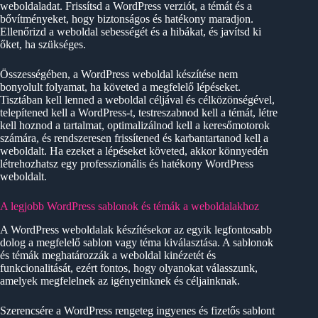
weboldaladat. Frissítsd a WordPress verziót, a témát és a
bővítményeket, hogy biztonságos és hatékony maradjon.
Ellenőrizd a weboldal sebességét és a hibákat, és javítsd ki
őket, ha szükséges.
Összességében, a WordPress weboldal készítése nem
bonyolult folyamat, ha követed a megfelelő lépéseket.
Tisztában kell lenned a weboldal céljával és célközönségével,
telepítened kell a WordPress-t, testreszabnod kell a témát, létre
kell hoznod a tartalmat, optimalizálnod kell a keresőmotorok
számára, és rendszeresen frissítened és karbantartanod kell a
weboldalt. Ha ezeket a lépéseket követed, akkor könnyedén
létrehozhatsz egy professzionális és hatékony WordPress
weboldalt.
A legjobb WordPress sablonok és témák a weboldalakhoz
A WordPress weboldalak készítésekor az egyik legfontosabb
dolog a megfelelő sablon vagy téma kiválasztása. A sablonok
és témák meghatározzák a weboldal kinézetét és
funkcionalitását, ezért fontos, hogy olyanokat válasszunk,
amelyek megfelelnek az igényeinknek és céljainknak.
Szerencsére a WordPress rengeteg ingyenes és fizetős sablont