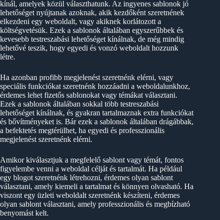
kínál, amelyek közül választhatunk. Az ingyenes sablonok jó
lehetőséget nyújtanak azoknak, akik kezdőként szeretnének
elkezdeni egy weboldalt, vagy akiknek korlátozott a
költségvetésük. Ezek a sablonok általában egyszerűbbek és
kevesebb testreszabási lehetőséget kínálnak, de még mindig
lehetővé teszik, hogy egyedi és vonzó weboldalt hozzunk
létre.
Ha azonban profibb megjelenést szeretnénk elérni, vagy
speciális funkciókat szeretnénk hozzáadni a weboldalunkhoz,
érdemes lehet fizetős sablonokat vagy témákat választani.
Ezek a sablonok általában sokkal több testreszabási
lehetőséget kínálnak, és gyakran tartalmaznak extra funkciókat
és bővítményeket is. Bár ezek a sablonok általában drágábbak,
a befektetés megtérülhet, ha egyedi és professzionális
megjelenést szeretnénk elérni.
Amikor kiválasztjuk a megfelelő sablont vagy témát, fontos
figyelembe venni a weboldal célját és tartalmát. Ha például
egy blogot szeretnénk létrehozni, érdemes olyan sablont
választani, amely kiemeli a tartalmat és könnyen olvasható. Ha
viszont egy üzleti weboldalt szeretnénk készíteni, érdemes
olyan sablont választani, amely professzionális és megbízható
benyomást kelt.