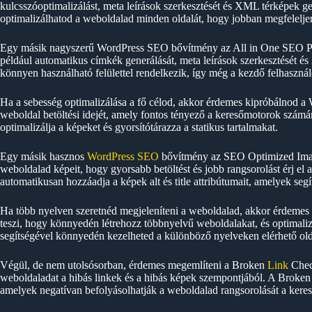
kulcsszóoptimalizálást, meta leírások szerkesztését és XML térképek 
optimalizálhatod a weboldalad minden oldalát, hogy jobban megfelelj
Egy másik nagyszerű WordPress SEO bővítmény az All in One SEO Pac
például automatikus címkék generálását, meta leírások szerkesztését 
könnyen használható felülettel rendelkezik, így még a kezdő felhaszná
Ha a sebesség optimalizálása a fő célod, akkor érdemes kipróbálnod a
weboldal betöltési idejét, amely fontos tényező a keresőmotorok szám
optimalizálja a képeket és gyorsítótárazza a statikus tartalmakat.
Egy másik hasznos
WordPress SEO
bővítmény az SEO Optimized Image
weboldalad képeit, hogy gyorsabb betöltést és jobb rangsorolást érj 
automatikusan hozzáadja a képek alt és title attribútumait, amelyek se
Ha több nyelven szeretnéd megjeleníteni a weboldalad, akkor érdemes
teszi, hogy könnyedén létrehozz többnyelvű weboldalakat, és optimali
segítségével könnyedén kezelheted a különböző nyelveken elérhető oldal
Végül, de nem utolsósorban, érdemes megemlíteni a Broken
Link
Check
weboldaladat a hibás linkek és a hibás képek szempontjából. A Broken L
amelyek negatívan befolyásolhatják a weboldalad rangsorolását a ker