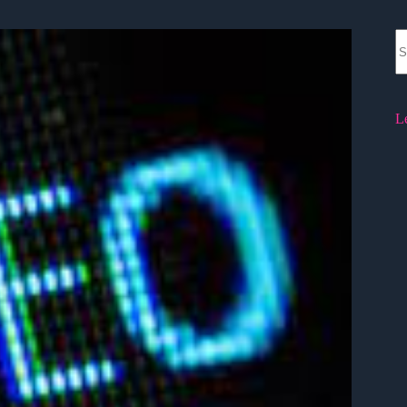
N
re
L