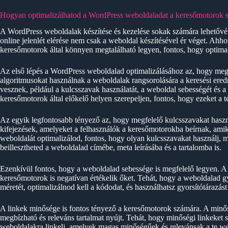
Hogyan optimalizálhatod a WordPress weboldaladat a keresőmotorok 
A WordPress weboldalak készítése és kezelése sokak számára lehetővé t
online jelenlét elérése nem csak a weboldal készítésével ér véget. Ah
keresőmotorok által könnyen megtalálható legyen, fontos, hogy optima
Az első lépés a WordPress weboldalad optimalizálásához az, hogy m
algoritmusokat használnak a weboldalak rangsorolására a keresési er
vesznek, például a kulcsszavak használatát, a weboldal sebességét és a
keresőmotorok által előkelő helyen szerepeljen, fontos, hogy ezeket a 
Az egyik legfontosabb tényező az, hogy megfelelő kulcsszavakat hasz
kifejezések, amelyeket a felhasználók a keresőmotorokba beírnak, amik
weboldalát optimalizálod, fontos, hogy olyan kulcsszavakat használj, m
beillesztheted a weboldalad címébe, meta leírásába és a tartalomba is.
Ezenkívül fontos, hogy a weboldalad sebessége is megfelelő legyen. A 
keresőmotorok is negatívan értékelik őket. Tehát, hogy a weboldalad g
méretét, optimalizálnod kell a kódodat, és használhatsz gyorsítótárazást 
A linkek minősége is fontos tényező a keresőmotorok számára. A minős
megbízható és releváns tartalmat nyújt. Tehát, hogy minőségi linkeket 
weboldalakra linkelj, amelyek magas minőségűek és relevánsak a te w