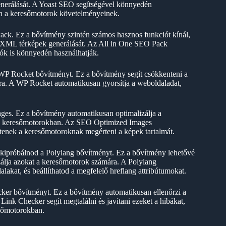
generálását. A Yoast SEO segítségével könnyedén
en a keresőmotorok követelményeinek.
k. Ez a bővítmény szintén számos hasznos funkciót kínál,
és XML térképek generálását. Az All in One SEO Pack
lók is könnyedén használhatják.
 WP Rocket bővítményt. Ez a bővítmény segít csökkenteni a
ára. A WP Rocket automatikusan gyorsítja a weboldaladat,
s. Ez a bővítmény automatikusan optimalizálja a
el a keresőmotorokban. Az SEO Optimized Images
gítenek a keresőmotoroknak megérteni a képek tartalmát.
 kipróbálnod a Polylang bővítményt. Ez a bővítmény lehetővé
zálja azokat a keresőmotorok számára. A Polylang
akat, és beállíthatod a megfelelő hreflang attribútumokat.
er bővítményt. Ez a bővítmény automatikusan ellenőrzi a
ink Checker segít megtalálni és javítani ezeket a hibákat,
esőmotorokban.