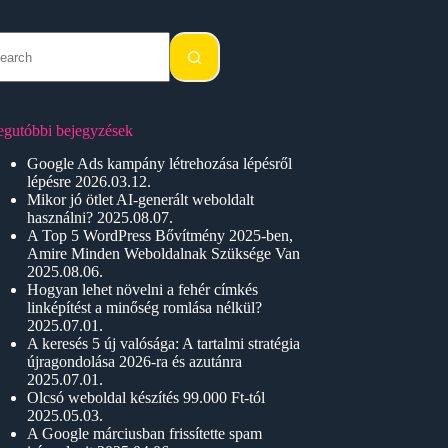
o
sults
egutóbbi bejegyzések
Google Ads kampány létrehozása lépésről
lépésre
2026.03.12.
Mikor jó ötlet AI-generált weboldalt
használni?
2025.08.07.
A Top 5 WordPress Bővítmény 2025-ben,
Amire Minden Weboldalnak Szüksége Van
2025.08.06.
Hogyan lehet növelni a fehér címkés
linképítést a minőség romlása nélkül?
2025.07.01.
A keresés 5 új valósága: A tartalmi stratégia
újragondolása 2026-ra és azutánra
2025.07.01.
Olcsó weboldal készítés 99.000 Ft-tól
2025.05.03.
A Google márciusban frissítette spam