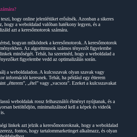
számára?
eszi, hogy online jelenlétüket erősítsék. Azonban a sikeres
hoz, hogy a weboldalad valóban hatékony legyen, és a
lizáld azt a keresőmotorok számára.
egértsd, hogyan működnek a keresőmotorok. A keresőmotorok
edményekben. Az algoritmusok számos tényezőt figyelembe
 linkek minőségét. Tehát, ha szeretnéd, hogy a weboldalad a
tényezőket figyelembe vedd az optimalizálás során.
nálj a weboldaladon. A kulcsszavak olyan szavak vagy
or információt keresnek. Tehát, ha például egy étterem
int „étterem”, „étel” vagy „vacsora”. Ezeket a kulcsszavakat
lassú weboldalak rossz felhasználói élményt nyújtanak, és a
yorsan betöltődjön, minimalizálnod kell a képek és videók
is.
égi linkek azt jelzik a keresőmotoroknak, hogy a weboldalad
szerezz, fontos, hogy tartalommarketinget alkalmazz, és olyan
eboldaladhoz.