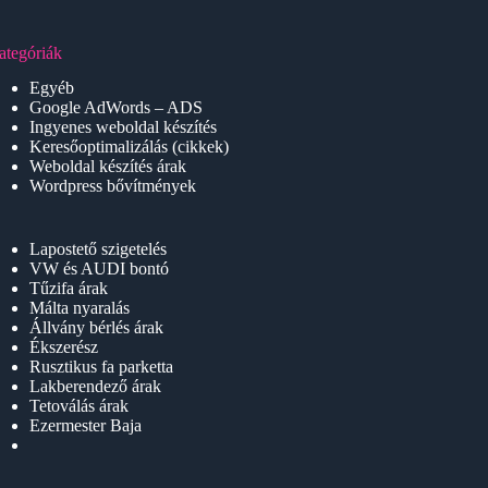
ategóriák
Egyéb
Google AdWords – ADS
Ingyenes weboldal készítés
Keresőoptimalizálás (cikkek)
Weboldal készítés árak
Wordpress bővítmények
Lapostető szigetelés
VW és AUDI bontó
Tűzifa árak
Málta nyaralás
Állvány bérlés árak
Ékszerész
Rusztikus fa parketta
Lakberendező árak
Tetoválás árak
Ezermester Baja