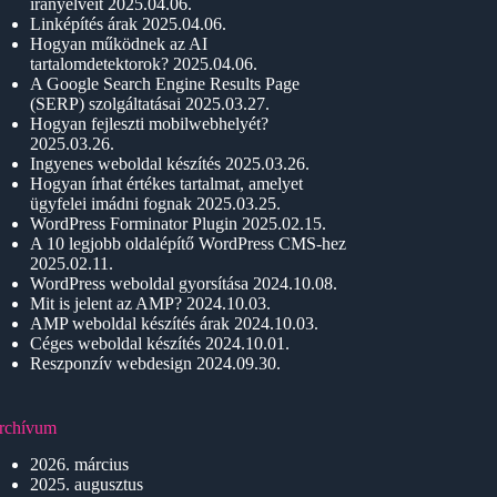
irányelveit
2025.04.06.
Linképítés árak
2025.04.06.
Hogyan működnek az AI
tartalomdetektorok?
2025.04.06.
A Google Search Engine Results Page
(SERP) szolgáltatásai
2025.03.27.
Hogyan fejleszti mobilwebhelyét?
2025.03.26.
Ingyenes weboldal készítés
2025.03.26.
Hogyan írhat értékes tartalmat, amelyet
ügyfelei imádni fognak
2025.03.25.
WordPress Forminator Plugin
2025.02.15.
A 10 legjobb oldalépítő WordPress CMS-hez
2025.02.11.
WordPress weboldal gyorsítása
2024.10.08.
Mit is jelent az AMP?
2024.10.03.
AMP weboldal készítés árak
2024.10.03.
Céges weboldal készítés
2024.10.01.
Reszponzív webdesign
2024.09.30.
rchívum
2026. március
2025. augusztus