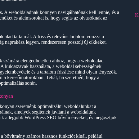
 is. A weboldaladnak könnyen navigálhatónak kell lennie, és a
K
nüket és alcímsorokat is, hogy segíts az olvasóknak az
dalad tartalmát. A friss és releváns tartalom vonzza a
g naprakész legyen, rendszeresen posztolj új cikkeket,
k számára elengedhetetlen ahhoz, hogy a weboldalad
A kulcsszavak használata, a weboldal sebességének
igyelembevétele és a tartalom frissítése mind olyan tényezők,
n a keresőmotorokban. Tehát, ha szeretnéd, hogy a
optimalizálás során.
konyan
konyan szeretnénk optimalizálni weboldalunkat a
álnak, amelyek segítenek javítani a weboldalunk
juk a legjobb WordPress SEO bővítményeket, és megosztjuk
 bővítmény számos hasznos funkciót kínál, például