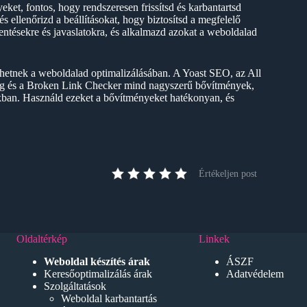
t, fontos, hogy rendszeresen frissítsd és karbantartsd
s ellenőrizd a beállításokat, hogy biztosítsd a megfelelő
lentésekre és javaslatokra, és alkalmazd azokat a weboldalad
etnek a weboldalad optimalizálásában. A Yoast SEO, az All
g és a Broken Link Checker mind nagyszerű bővítmények,
kban. Használd ezeket a bővítményeket hatékonyan, és
Értékeljen post
Oldaltérkép
Linkek
Weboldal készítés árak
ÁSZF
Keresőoptimalizálás árak
Adatvédelem
Szolgáltatások
Weboldal karbantartás