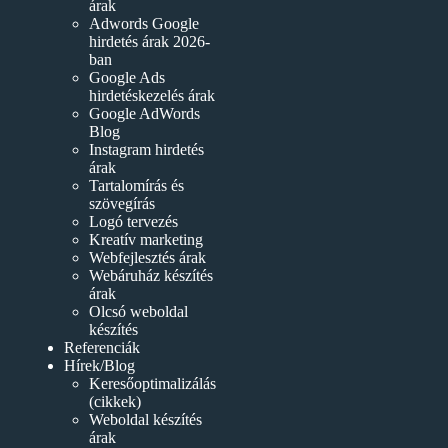
árak
Adwords Google
hirdetés árak 2026-
ban
Google Ads
hirdetéskezelés árak
Google AdWords
Blog
Instagram hirdetés
árak
Tartalomírás és
szövegírás
Logó tervezés
Kreatív marketing
Webfejlesztés árak
Webáruház készítés
árak
Olcsó weboldal
készítés
Referenciák
Hírek/Blog
Keresőoptimalizálás
(cikkek)
Weboldal készítés
árak