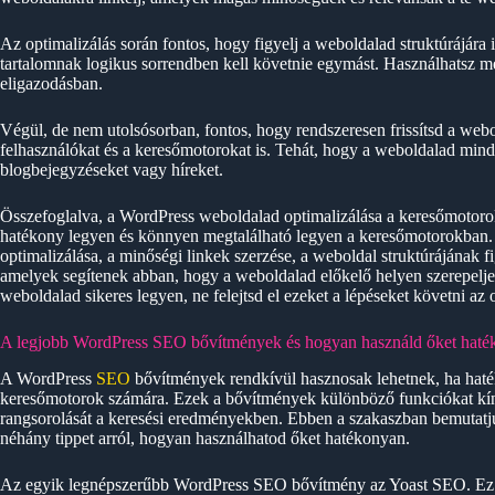
Az optimalizálás során fontos, hogy figyelj a weboldalad struktúrájára
tartalomnak logikus sorrendben kell követnie egymást. Használhatsz me
eligazodásban.
Végül, de nem utolsósorban, fontos, hogy rendszeresen frissítsd a webol
felhasználókat és a keresőmotorokat is. Tehát, hogy a weboldalad mindi
blogbejegyzéseket vagy híreket.
Összefoglalva, a WordPress weboldalad optimalizálása a keresőmotoro
hatékony legyen és könnyen megtalálható legyen a keresőmotorokban. 
optimalizálása, a minőségi linkek szerzése, a weboldal struktúrájának f
amelyek segítenek abban, hogy a weboldalad előkelő helyen szerepelje
weboldalad sikeres legyen, ne felejtsd el ezeket a lépéseket követni az 
A legjobb WordPress SEO bővítmények és hogyan használd őket haté
A WordPress
SEO
bővítmények rendkívül hasznosak lehetnek, ha haté
keresőmotorok számára. Ezek a bővítmények különböző funkciókat kín
rangsorolását a keresési eredményekben. Ebben a szakaszban bemutat
néhány tippet arról, hogyan használhatod őket hatékonyan.
Az egyik legnépszerűbb WordPress SEO bővítmény az Yoast SEO. Ez a