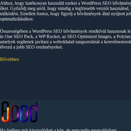
Ahhoz, hogy hatékonyan használd ezeket a WordPress SEO bővítményeke
őket. Győződj meg arról, hogy mindig a legfrissebb verziót használod, é
működést. Emellett fontos, hogy figyelj a bővítmények által nyújtott je
optimalizálásához.
Összességében a WordPress SEO bővítmények rendkívül hasznosak leh
in One SEO Pack, a WP Rocket, az SEO Optimized Images, a Polylan
amelyek segítenek javítani a weboldalad rangsorolását a keresőmotoro
élvezd a jobb SEO eredményeket.
Bővebben
Ha fejében már kirajzolódott a kép, de nem tudja megvalósítani