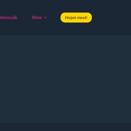
ferenciák
More
Hívjon most!