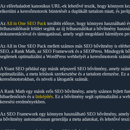
Az előrehaladott kanonikus URL-ek lehetővé teszik, hogy könnyen kezel
elkerülni a keresőmotorok büntetését a duplikált tartalom miatt, és jav
Az
All in One SEO Pack
további előnye, hogy könnyen használható és 
felhasználóbarát felület segítik az új felhasználókat a bővítmény haszn
dokumentációval és támogatással, amely segít megoldani bármilyen pro
Az All in One SEO Pack mellett számos más SEO bővítmény is elérhető
SEO, a Rank Math, az SEO Framework és a SEOPress. Mindegyik bőví
segítenek optimalizálni a WordPress webhelyét a keresőmotorok számá
A Yoast SEO például egy másik népszerű SEO bővítmény, amely számos
optimalizálás, a meta leírások szerkesztése és a tartalom elemzése. Ez a
keresőmotorokban, és növeli a látogatók számát.
A Rank Math egy másik erős SEO bővítmény, amely számos fejlett funkc
hibaellenőrzés és a
linképítés
. Ez a bővítmény segít optimalizálni a web
keresési eredményekben.
Az SEO Framework egy könnyen használható SEO bővítmény, amely seg
a bővítmény automatikusan generálja a meta adatokat, és lehetővé teszi