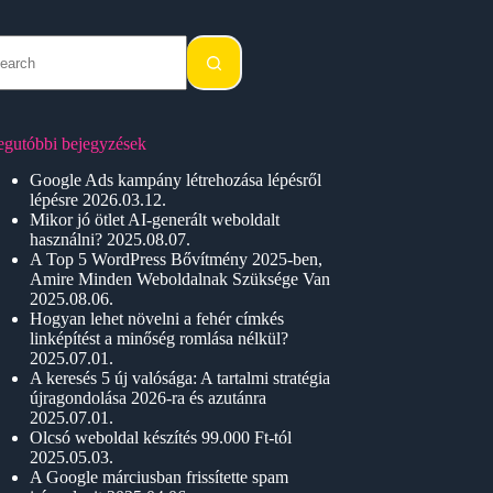
o
sults
egutóbbi bejegyzések
Google Ads kampány létrehozása lépésről
lépésre
2026.03.12.
Mikor jó ötlet AI-generált weboldalt
használni?
2025.08.07.
A Top 5 WordPress Bővítmény 2025-ben,
Amire Minden Weboldalnak Szüksége Van
2025.08.06.
Hogyan lehet növelni a fehér címkés
linképítést a minőség romlása nélkül?
2025.07.01.
A keresés 5 új valósága: A tartalmi stratégia
újragondolása 2026-ra és azutánra
2025.07.01.
Olcsó weboldal készítés 99.000 Ft-tól
2025.05.03.
A Google márciusban frissítette spam