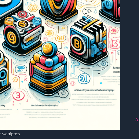
A
r wordpress