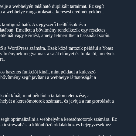
je a webhelyén található duplikált tartalmat. Ez segít
ítja a webhelye rangsorolását a keresési eredményekben.
konfigurálható. Az egyszerű beállítások és a
álatában. Emellett a bővítmény rendelkezik egy részletes
blémát vagy kérdést, amely felmerülhet a használat során.
 a WordPress számára. Ezek közé tartozik például a Yoast
tménynek megvannak a saját előnyei és funkciói, amelyek
ra.
 hasznos funkciót kínál, mint például a kulcsszó
 bővítmény segít javítani a webhelye láthatóságát a
iót kínál, mint például a tartalom elemzése, a
helyét a keresőmotorok számára, és javítja a rangsorolását a
ít optimalizálni a webhelyét a keresőmotorok számára. Ez
 a testreszabást a különböző oldalakhoz és bejegyzésekhez.