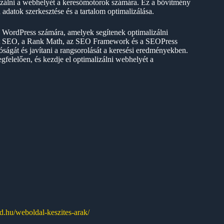
zálni a webhelyét a keresőmotorok számára. Ez a bővítmény
adatok szerkesztése és a tartalom optimalizálása.
 WordPress számára, amelyek segítenek optimalizálni
st SEO, a Rank Math, az SEO Framework és a SEOPress
ágát és javítani a rangsorolását a keresési eredményekben.
felelően, és kezdje el optimalizálni webhelyét a
od.hu/weboldal-keszites-arak/