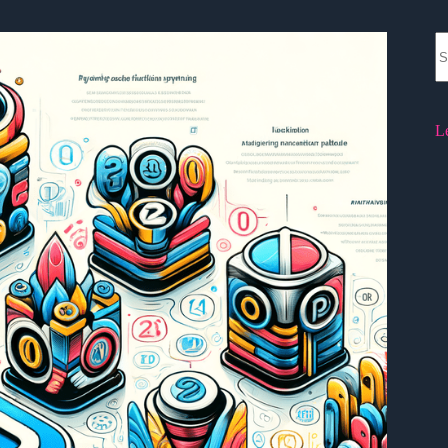
N
re
L