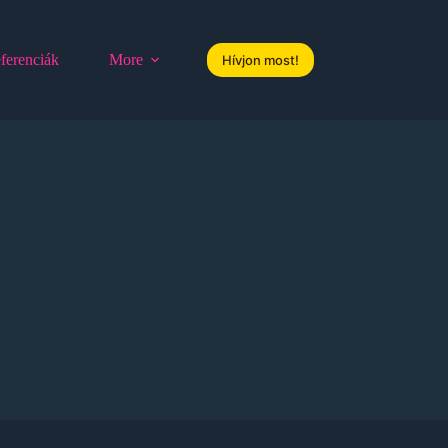
ferenciák
More
Hívjon most!