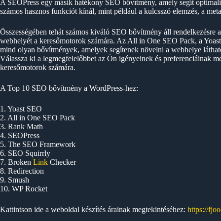
A SEOPress egy másik hatékony SEO bővítmény, amely segít optimali
számos hasznos funkciót kínál, mint például a kulcsszó elemzés, a meta 
Összességében tehát számos kiváló SEO bővítmény áll rendelkezésre a
webhelyét a keresőmotorok számára. Az All in One SEO Pack, a Yoa
mind olyan bővítmények, amelyek segítenek növelni a webhelye láthatós
Válassza ki a legmegfelelőbbet az Ön igényeinek és preferenciáinak meg
keresőmotorok számára.
A Top 10 SEO bővítmény a WordPress-hez:
1. Yoast SEO
2. All in One SEO Pack
3. Rank Math
4. SEOPress
5. The SEO Framework
6. SEO Squirrly
7. Broken
Link
Checker
8. Redirection
9. Smush
10. WP Rocket
Kattintson ide a weboldal készítés árainak megtekintéséhez:
https://fjo