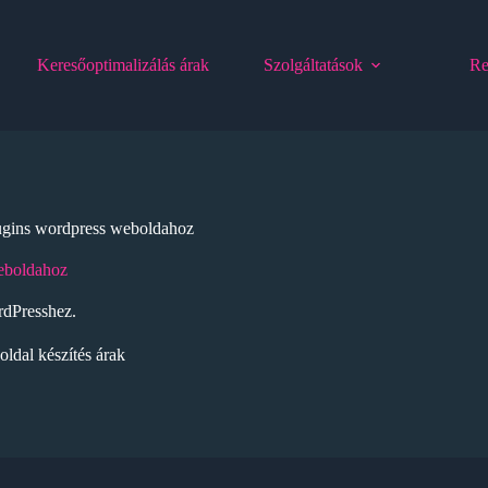
Keresőoptimalizálás árak
Szolgáltatások
Re
ugins wordpress weboldahoz
eboldahoz
dPresshez.
ldal készítés árak