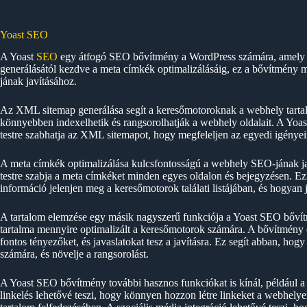
Yoast SEO
A Yoast
SEO
egy átfogó SEO bővítmény a WordPress számára, amely 
generálásától kezdve a meta címkék optimalizálásáig, ez a bővítmény 
jának javításához.
Az XML sitemap generálása segít a keresőmotoroknak a webhely tarta
könnyebben indexelhetik és rangsorolhatják a webhely oldalait. A Yoa
testre szabhatja az XML sitemapot, hogy megfeleljen az egyedi igénye
A meta címkék optimalizálása kulcsfontosságú a webhely SEO-jának ja
testre szabja a meta címkéket minden egyes oldalon és bejegyzésen. E
információ jelenjen meg a keresőmotorok találati listájában, és hogyan
A tartalom elemzése egy másik nagyszerű funkciója a Yoast SEO bővít
tartalma mennyire optimalizált a keresőmotorok számára. A bővítmény e
fontos tényezőket, és javaslatokat tesz a javításra. Ez segít abban, h
számára, és növelje a rangsorolást.
A Yoast SEO bővítmény további hasznos funkciókat is kínál, például a be
linkelés lehetővé teszi, hogy könnyen hozzon létre linkeket a webhelye