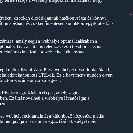
ogy testre szabja a webhely megosztási metaadatát, hogy
K
ében, és sokan dicsérik annak hatékonyságát és könnyű
 útmutatásban, és zökkenőmentesen áramlik az egyik ötlettől a
ámára, amely segít a webhelye optimalizálásában a
imalizálása, a tartalom elemzése és a további hasznos
eretné maximalizálni a webhelye láthatóságát a
ít optimalizálni WordPress webhelyét olyan funkciókkal,
őrehaladott kanonikus URL-ek. Ez a bővítmény minden olyan
esőmotorok számára vonzó legyen.
frissítsen egy XML térképet, amely segít a
n. Ezáltal növelheti a webhelye láthatóságát a
ben.
ssa webhelyének tartalmát a különböző közösségi média
alamint javítja a tartalom megosztásának esélyét más