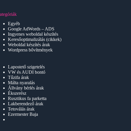
ategóriák
Egyéb
Google AdWords – ADS
Ingyenes weboldal készítés
Keresőoptimalizálás (cikkek)
Weboldal készítés árak
Wordpress bővítmények
Lapostető szigetelés
VW és AUDI bontó
Tűzifa árak
Málta nyaralás
Állvány bérlés árak
Ékszerész
Rusztikus fa parketta
Lakberendező árak
Tetoválás árak
Ezermester Baja