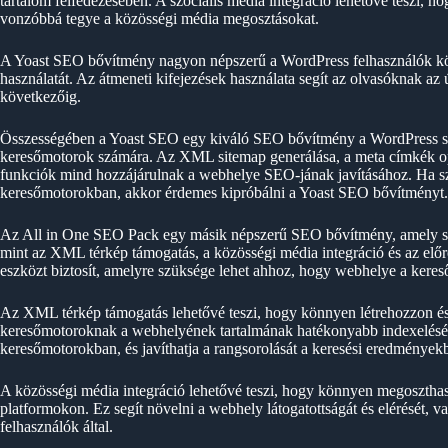
tartalom felfedezésében. A szociális média integráció lehetővé teszi, h
vonzóbbá tegye a közösségi média megosztásokat.
A Yoast SEO bővítmény nagyon népszerű a WordPress felhasználók kör
használatát. Az átmeneti kifejezések használata segít az olvasóknak az
következőig.
Összességében a Yoast SEO egy kiváló SEO bővítmény a WordPress sz
keresőmotorok számára. Az XML sitemap generálása, a meta címkék opt
funkciók mind hozzájárulnak a webhelye SEO-jának javításához. Ha sz
keresőmotorokban, akkor érdemes kipróbálni a Yoast SEO bővítményt.
Az All in One SEO Pack egy másik népszerű SEO bővítmény, amely seg
mint az XML térkép támogatás, a közösségi média integráció és az el
eszközt biztosít, amelyre szüksége lehet ahhoz, hogy webhelye a ker
Az XML térkép támogatás lehetővé teszi, hogy könnyen létrehozzon és 
keresőmotoroknak a webhelyének tartalmának hatékonyabb indexelésébe
keresőmotorokban, és javíthatja a rangsorolását a keresési eredmények
A közösségi média integráció lehetővé teszi, hogy könnyen megosztha
platformokon. Ez segít növelni a webhely látogatottságát és elérését, v
felhasználók által.