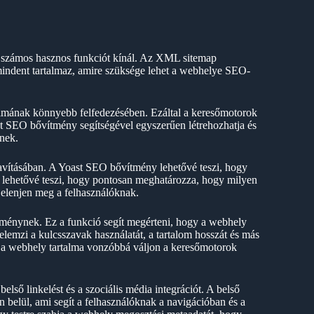
számos hasznos funkciót kínál. Az XML sitemap
mindent tartalmaz, amire szüksége lehet a webhelye SEO-
lmának könnyebb felfedezésében. Ezáltal a keresőmotorok
st SEO bővítmény segítségével egyszerűen létrehozhatja és
inek.
vításában. A Yoast SEO bővítmény lehetővé teszi, hogy
z lehetővé teszi, hogy pontosan meghatározza, hogy milyen
 jelenjen meg a felhasználóknak.
ménynek. Ez a funkció segít megérteni, hogy a webhely
lemzi a kulcsszavak használatát, a tartalom hosszát és más
ogy a webhely tartalma vonzóbbá váljon a keresőmotorok
lső linkelést és a szociális média integrációt. A belső
n belül, ami segít a felhasználóknak a navigációban és a