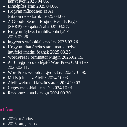
irányelveit
2025.04.06.
Linképítés árak
2025.04.06.
Hogyan működnek az AI
tartalomdetektorok?
2025.04.06.
A Google Search Engine Results Page
(SERP) szolgáltatásai
2025.03.27.
Hogyan fejleszti mobilwebhelyét?
2025.03.26.
Ingyenes weboldal készítés
2025.03.26.
Hogyan írhat értékes tartalmat, amelyet
ügyfelei imádni fognak
2025.03.25.
WordPress Forminator Plugin
2025.02.15.
A 10 legjobb oldalépítő WordPress CMS-hez
2025.02.11.
WordPress weboldal gyorsítása
2024.10.08.
Mit is jelent az AMP?
2024.10.03.
AMP weboldal készítés árak
2024.10.03.
Céges weboldal készítés
2024.10.01.
Reszponzív webdesign
2024.09.30.
rchívum
2026. március
2025. augusztus