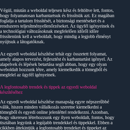
Végül, miután a weboldal teljesen kész és feltöltve lett, fontos,
hogy folyamatosan karbantartsuk és frissítsük azt. Ez magában
foglalja a tartalom frissítését, a biztonsági mentéseket és a
rendszeres teljesítményellenőrzéseket. Az ügyfél igényeinek és
a technológiai változásoknak megfelelően időről időre
frissítenünk kell a weboldalt, hogy mindig a legjobb élményt
nyújtsuk a látogatóknak.
Az egyedi weboldal készítése tehát egy összetett folyamat,
amely alapos tervezést, fejlesztést és karbantartást igényel. Az
alapelvek és lépések betartása segít abban, hogy egy olyan
weboldalt hozzunk létre, amely kiemelkedik a tömegből és
megfelel az ügyfél igényeinek.
A legfontosabb trendek és tippek az egyedi weboldal
készítéséhez
Az egyedi weboldal készítése manapság egyre népszerűbbé
válik, hiszen minden vállalkozás szeretne kiemelkedni a
tömegből és egyedi online jelenléttel rendelkezni. Azonban,
hogy sikeresen létrehozzunk egy ilyen weboldalt, fontos, hogy
tisztában legyünk a legújabb trendekkel és tippekkel. Ebben a
cikkben áttekintjük a legfontosabb trendeket és tippeket az