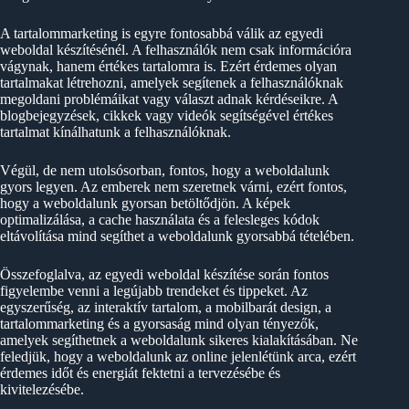
A tartalommarketing is egyre fontosabbá válik az egyedi
weboldal készítésénél. A felhasználók nem csak információra
vágynak, hanem értékes tartalomra is. Ezért érdemes olyan
tartalmakat létrehozni, amelyek segítenek a felhasználóknak
megoldani problémáikat vagy választ adnak kérdéseikre. A
blogbejegyzések, cikkek vagy videók segítségével értékes
tartalmat kínálhatunk a felhasználóknak.
Végül, de nem utolsósorban, fontos, hogy a weboldalunk
gyors legyen. Az emberek nem szeretnek várni, ezért fontos,
hogy a weboldalunk gyorsan betöltődjön. A képek
optimalizálása, a cache használata és a felesleges kódok
eltávolítása mind segíthet a weboldalunk gyorsabbá tételében.
Összefoglalva, az egyedi weboldal készítése során fontos
figyelembe venni a legújabb trendeket és tippeket. Az
egyszerűség, az interaktív tartalom, a mobilbarát design, a
tartalommarketing és a gyorsaság mind olyan tényezők,
amelyek segíthetnek a weboldalunk sikeres kialakításában. Ne
feledjük, hogy a weboldalunk az online jelenlétünk arca, ezért
érdemes időt és energiát fektetni a tervezésébe és
kivitelezésébe.