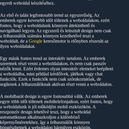
egyedi weboldal készítéséhez.
Az első és talán legfontosabb trend az egyszerűség. Az
emberek egyre kevesebb időt töltenek a weboldalakon, ezért
fontos, hogy a weboldalunk könnyen áttekinthető és
navigálható legyen. Az egyszerű és letisztult design nem csak
a felhasználók számára könnyen kezelhetővé teszi a
weboldalt, de a
Google
keresőmotor is előnyben részesíti az
ilyen weboldalakat.
Egy másik fontos trend az interaktív tartalom. Az emberek
szeretnek részt venni a weboldalakon, és nem csak passzív
nézők lenni. Ezért érdemes olyan interaktív elemeket beépíteni
a weboldalba, mint például kérdőívek, játékok vagy chat
funkciók. Ezek a funkciók nem csak szórakoztatóak, de
segítenek a felhasználóknak aktívan részt venni a weboldalon.
A mobilbarát design is egyre fontosabbá válik. Az emberek
egyre több időt töltenek mobiltelefonjaikon, ezért fontos, hogy
a weboldalunk is jól működjön mobil eszközökön. A
reszponzív design lehetővé teszi, hogy a weboldal
automatikusan alkalmazkodjon a különböző
képernyőméretekhez, így a felhasználók könnyen
böngészhetnek a weboldalon bármilyen eszközön.