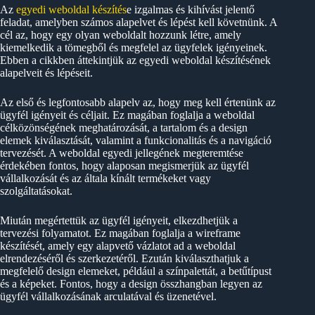
Az
egyedi weboldal készítés
e izgalmas és kihívást jelentő
feladat, amelyben számos alapelvet és lépést kell követnünk. A
cél az, hogy egy olyan weboldalt hozzunk létre, amely
kiemelkedik a tömegből és megfelel az ügyfelek igényeinek.
Ebben a cikkben áttekintjük az egyedi weboldal készítésének
alapelveit és lépéseit.
Az első és legfontosabb alapelv az, hogy meg kell értenünk az
ügyfél igényeit és céljait. Ez magában foglalja a weboldal
célközönségének meghatározását, a tartalom és a design
elemek kiválasztását, valamint a funkcionalitás és a navigáció
tervezését. A weboldal egyedi jellegének megteremtése
érdekében fontos, hogy alaposan megismerjük az ügyfél
vállalkozását és az általa kínált termékeket vagy
szolgáltatásokat.
Miután megértettük az ügyfél igényeit, elkezdhetjük a
tervezési folyamatot. Ez magában foglalja a wireframe
készítését, amely egy alapvető vázlatot ad a weboldal
elrendezéséről és szerkezetéről. Ezután kiválaszthatjuk a
megfelelő design elemeket, például a színpalettát, a betűtípust
és a képeket. Fontos, hogy a design összhangban legyen az
ügyfél vállalkozásának arculatával és üzenetével.