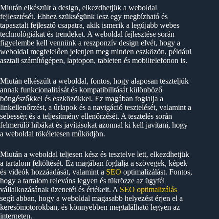
Miután elkészült a design, elkezdhetjük a weboldal
fejlesztését. Ehhez szükségünk lesz egy megbízható és
tapasztalt fejlesztő csapatra, akik ismerik a legújabb webes
technológiákat és trendeket. A weboldal fejlesztése során
figyelembe kell vennünk a reszponzív design elvét, hogy a
weboldal megfelelően jelenjen meg minden eszközön, például
asztali számítógépen, laptopon, tableten és mobiltelefonon is.
Miután elkészült a weboldal, fontos, hogy alaposan teszteljük
annak funkcionalitását és kompatibilitását különböző
böngészőkkel és eszközökkel. Ez magában foglalja a
linkellenőrzést, a űrlapok és a navigáció tesztelését, valamint a
sebesség és a teljesítmény ellenőrzését. A tesztelés során
felmerülő hibákat és javításokat azonnal ki kell javítani, hogy
a weboldal tökéletesen működjön.
Miután a weboldal teljesen kész és tesztelve lett, elkezdhetjük
a tartalom feltöltését. Ez magában foglalja a szövegek, képek
és videók hozzáadását, valamint a
SEO
optimalizálást. Fontos,
hogy a tartalom releváns legyen és tükrözze az ügyfél
vállalkozásának üzenetét és értékeit. A
SEO optimalizálás
segít abban, hogy a weboldal magasabb helyezést érjen el a
keresőmotorokban, és könnyebben megtalálható legyen az
interneten.